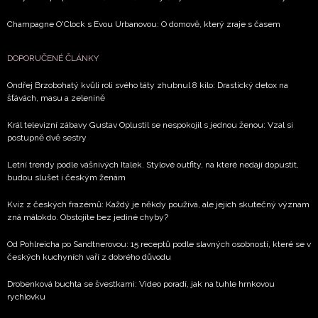
Champagne O'Clock s Evou Urbanovou: O domově, který zraje s časem
DOPORUČENÉ ČLÁNKY
Ondřej Brzobohatý kvůli roli svého táty zhubnul 8 kilo: Drastický detox na
šťávách, masu a zelenině
Král televizní zábavy Gustav Oplustil se nespokojil s jednou ženou: Vzal si
postupně dvě sestry
Letní trendy podle vášnivých Italek. Stylové outfity, na které nedají dopustit,
budou slušet i českým ženám
Kvíz z českých frazémů: Každý je někdy používá, ale jejich skutečný význam
zná málokdo. Obstojíte bez jediné chyby?
Od Pohlreicha po Sandtnerovou: 15 receptů podle slavných osobností, které se v
českých kuchyních vaří z dobrého důvodu
Drobenková buchta se švestkami: Video poradí, jak na tuhle hrnkovou
rychlovku