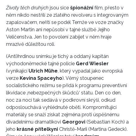
Životy těch druhých
jsou sice
špionážní
film, přesto v
něm nikdo nestřílí ze zlatého revolveru s integrovaným
zapalovačem, neřítí se podél Temže ve voze značky
Aston Martin ani nepůsobí v tajné službě Jejího
Veličenstva. Jen to povolení zabíjet v něm hraje
mrazivě důležitou roli.
(Anti)hrdinou snímku je tichý a oddaný kapitán
východoněmecké tajné policie
Gerd Wiesler
(vynikající
Ulrich Mühe
, který vypadal jako evropská
verze
Kevina Spaceyho
). Věrný stoupenec
socialistického režimu se přidá k programu preventivní
likvidace ‚nebezpečných škůdců‘ státu. Den co den,
noc za nocí tak sedává v podkrovní skrýši, odkud
odposlouchává vyhlédnuté oběti. Kompromitující
materiály se snaží získat zejména proti úspěšnému
divadelnímu dramatikovi
Georgovi
(Sebastian Koch) a
jeho
krásné přítelkyni
Christě-Marii (Martina Gedeck).