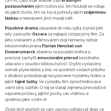
Čím víc času však Wiesler tráví
kradmým
posloucháním
jejich rozhovorů, tím hlouběji se vciťuje
do jejich životů, tím víc bývá pohnutý jejich
vzájemnou
láskou
a nesnázemi, jimž musejí čelit.
Působivé drama
zasazené do roku 1984 si před pěti
lety zasloužilo
Oscara
za nejlepší cizojazyčný film. Za
jeho scénářem a zfilmováním stojí německý režisér
krkolomného jména
Florian Henckel von
Donnersmarck
, kterému se povedlo křehce a
precizně zachytit
emocionální přerod
bezcitného
udavače v soucítící lidskou bytost. Chytře vystavěný
snímek plyne klidně a tiše, ve spodních vodách příběhu
k divákovi probublávají nevyslovené myšlenky hrdinů a
jejich
tajné tužby
. Ve výsledku film zprostředkovává
velmi silný zážitek. O něj se starají zejména přesvědčivě
napsané postavy, jejichž pocity vás vtáhnou a
spolknou jako vodní vír.
Životy těch druhých
se vám začnou odhalovat dnes ve