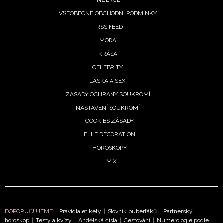
VŠEOBECNÉ OBCHODNÍ PODMÍNKY
RSS FEED
MÓDA
KRÁSA
CELEBRITY
LÁSKA A SEX
ZÁSADY OCHRANY SOUKROMÍ
NASTAVENÍ SOUKROMÍ
COOKIES ZÁSADY
ELLE DECORATION
HOROSKOPY
MIX
NEWSLETTER
DOPORUČUJEME
Pravidla etikety
|
Slovník puberťáků
|
Partnerský
ODESLAT
horoskop
|
Testy a kvízy
|
Andělská čísla
|
Cestování
|
Numerologie podle