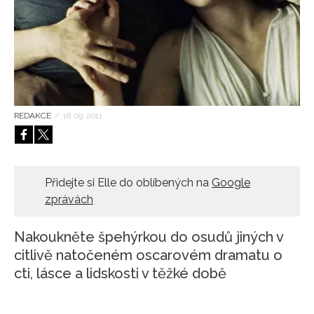
HOME
REDAKCE
/
18. 09. 2011
Přidejte si Elle do oblíbených na
Google
zprávách
Nakoukněte špehýrkou do osudů jiných v
citlivě natočeném oscarovém dramatu o
cti, lásce a lidskosti v těžké době