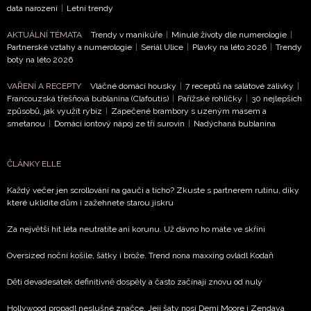
data narození
|
Letní trendy
Přihlášením k newsletteru souhlasíte s
Obchodními
AKTUÁLNÍ TÉMATA
Trendy v manikúře
|
Minulé životy dle numerologie
|
podmínkami společnosti BurdaMedia Extra s.r.o.
a
Partnerské vztahy a numerologie
|
Seriál Ulice
|
Plavky na léto 2026
|
Trendy
boty na léto 2026
potvrzujete, že jste se seznámili se
Zásadami
ochrany soukromí
- BurdaMedia Extra s.r.o. bude s
VAŘENÍ A RECEPTY
Vláčné domácí housky
|
7 receptů na salátové zálivky
|
Vašimi údaji pracovat zejména k organizaci a
Francouzská třešňová bublanina (Clafoutis)
|
Pařížské rohlíčky
|
30 nejlepších
způsobů, jak využít rybíz
|
Zapečené brambory s uzeným masem a
vyhodnocení akce a zasílání novinek.
smetanou
|
Domácí iontový nápoj ze tří surovin
|
Nadýchaná bublanina
Chcete navíc dostávat i další zajímavé a exkluzivní
informace od našich partnerů? Pokud souhlasíte se
ČLÁNKY ELLE
zpracováním údajů k tomuto účelu podle
Zásad ochrany
soukromí BurdaMedia Extra s.r.o.
, zaškrtněte toto pole.
Každý večer jen scrollování na gauči a ticho? Zkuste s partnerem rutinu, díky
které uklidíte dům i zažehnete starou jiskru
Za největší hit léta neutratíte ani korunu. Už dávno ho máte ve skříni
Oversized noční košile, šátky i brože. Trend nona maxxing ovládl Kodaň
Děti devadesátek definitivně dospěly a často začínají znovu od nuly
Hollywood propadl neslušné značce. Její šaty nosí Demi Moore i Zendaya