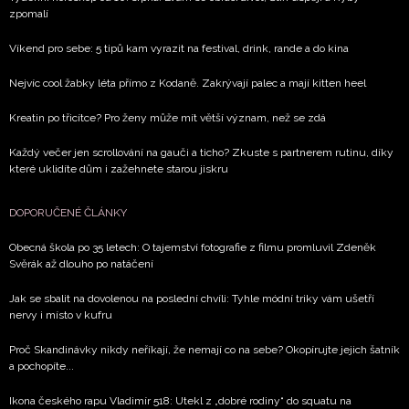
informace od našich partnerů? Pokud souhlasíte se
zpomalí
zpracováním údajů k tomuto účelu podle
Zásad ochrany
soukromí BurdaMedia Extra s.r.o.
, zaškrtněte toto pole.
Víkend pro sebe: 5 tipů kam vyrazit na festival, drink, rande a do kina
Nejvíc cool žabky léta přímo z Kodaně. Zakrývají palec a mají kitten heel
Kreatin po třicítce? Pro ženy může mít větší význam, než se zdá
Každý večer jen scrollování na gauči a ticho? Zkuste s partnerem rutinu, díky
které uklidíte dům i zažehnete starou jiskru
DOPORUČENÉ ČLÁNKY
Obecná škola po 35 letech: O tajemství fotografie z filmu promluvil Zdeněk
Svěrák až dlouho po natáčení
Jak se sbalit na dovolenou na poslední chvíli: Tyhle módní triky vám ušetří
nervy i místo v kufru
Proč Skandinávky nikdy neříkají, že nemají co na sebe? Okopírujte jejich šatník
a pochopíte...
Ikona českého rapu Vladimír 518: Utekl z „dobré rodiny“ do squatu na