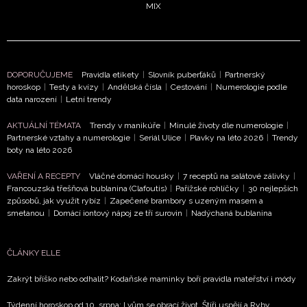
MIX
DOPORUČUJEME
Pravidla etikety
|
Slovník puberťáků
|
Partnerský
horoskop
|
Testy a kvízy
|
Andělská čísla
|
Cestování
|
Numerologie podle
data narození
|
Letní trendy
NEWSLETTER
AKTUÁLNÍ TÉMATA
Trendy v manikúře
|
Minulé životy dle numerologie
|
Partnerské vztahy a numerologie
|
Seriál Ulice
|
Plavky na léto 2026
|
Trendy
ODESLAT
boty na léto 2026
VAŘENÍ A RECEPTY
Vláčné domácí housky
|
7 receptů na salátové zálivky
|
Přihlášením k newsletteru souhlasíte s
Obchodními
Francouzská třešňová bublanina (Clafoutis)
|
Pařížské rohlíčky
|
30 nejlepších
podmínkami společnosti BurdaMedia Extra s.r.o.
a
způsobů, jak využít rybíz
|
Zapečené brambory s uzeným masem a
smetanou
|
Domácí iontový nápoj ze tří surovin
|
Nadýchaná bublanina
potvrzujete, že jste se seznámili se
Zásadami
ochrany soukromí
- BurdaMedia Extra s.r.o. bude s
Vašimi údaji pracovat zejména k organizaci a
ČLÁNKY ELLE
vyhodnocení akce a zasílání novinek.
Zakrýt bříško nebo odhalit? Kodaňské maminky boří pravidla mateřství i módy
Chcete navíc dostávat i další zajímavé a exkluzivní
Týdenní horoskop od 10. srpna: Lvům se obrací život, Štíři uspějí a Ryby