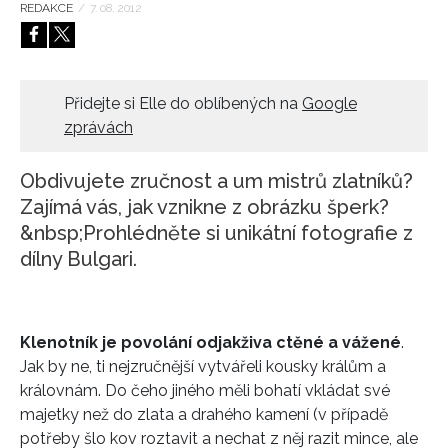
REDAKCE
/
7. 08. 2012
HOME
Přidejte si Elle do oblíbených na
Google
zprávách
Obdivujete zručnost a um mistrů zlatníků?
Zajímá vás, jak vznikne z obrázku šperk?
&nbsp;Prohlédněte si unikátní fotografie z
dílny Bulgari.
Klenotník je povolání odjakživa ctěné a vážené
.
Jak by ne, ti nejzručnější vytvářeli kousky králům a
královnám. Do čeho jiného měli bohatí vkládat své
majetky než do zlata a drahého kamení (v případě
potřeby šlo kov roztavit a nechat z něj razit mince, ale