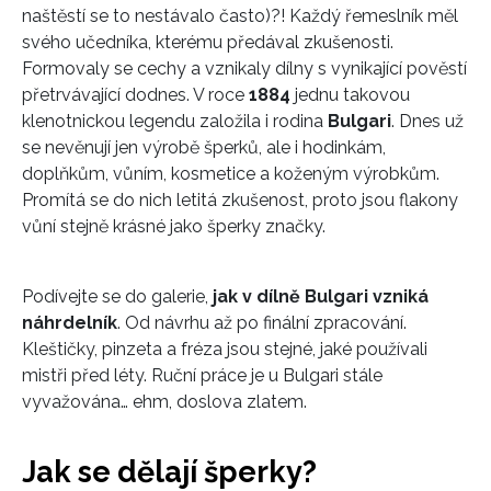
naštěstí se to nestávalo často)?! Každý řemeslník měl
svého učedníka, kterému předával zkušenosti.
Formovaly se cechy a vznikaly dílny s vynikající pověstí
přetrvávající dodnes. V roce
1884
jednu takovou
klenotnickou legendu založila i rodina
Bulgari
. Dnes už
se nevěnují jen výrobě šperků, ale i hodinkám,
doplňkům, vůním, kosmetice a koženým výrobkům.
Promítá se do nich letitá zkušenost, proto jsou flakony
vůní stejně krásné jako šperky značky.
Podívejte se do galerie,
jak v dílně Bulgari vzniká
náhrdelník
. Od návrhu až po finální zpracování.
Kleštičky, pinzeta a fréza jsou stejné, jaké používali
mistři před léty. Ruční práce je u Bulgari stále
vyvažována… ehm, doslova zlatem.
Jak se dělají šperky?