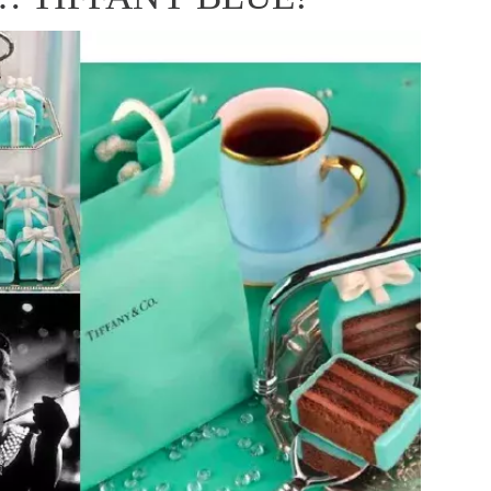
ÁSKA A SEX
ELLEPHORIA
ELLE STOR
ingles
y a on
ex
vatba
OME
NEWSLETTER