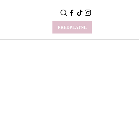
PŘEDPLATNÉ
VÍCE
Y
CELEBRITY
Novinky
Styl slavných
Rozhovory
ie