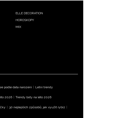
ELLE DECORATION
HOROSKOPY
MIX
e podle data narození
|
Letní trendy
léto 2026
|
Trendy boty na léto 2026
íčky
|
30 nejlepších způsobů, jak využít rybíz
|