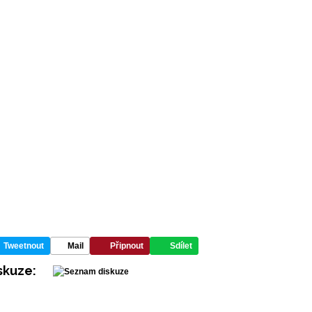
Tweetnout
Mail
Připnout
Sdílet
skuze: