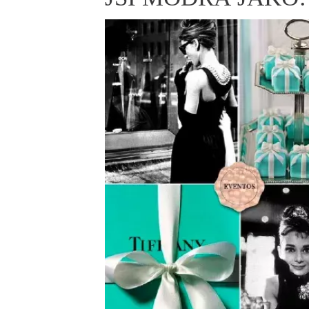
ELLE BEAUTY LOUNGE
L
S
V
S
S
ELLE DECORATION
H
INFORMACE
REDAKCE