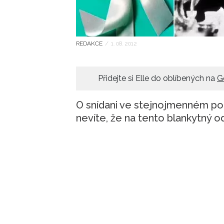
REDAKCE
/
1. 08. 2012
Přidejte si Elle do oblíbených na
G
O snídani ve stejnojmenném podn
nevíte, že na tento blankytný o