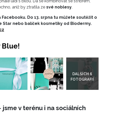
nale ladí s bílou. Dá se kombinovat se stříbrem,
chno, aniž by ztratila ze
své noblesy
.
 na Facebooku. Do 13. srpna tu můžete soutěžit o
Star nebo balíček kosmetiky od Biodermy.
cz
 Blue!
Přejít
do
galerie
 jsme v terénu i na sociálních