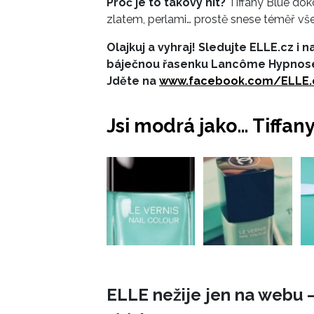
Proč je to takový hit?
Tiffany Blue doko
zlatem, perlami… prostě snese téměř vše
Olajkuj a vyhraj! Sledujte ELLE.cz i
báječnou řasenku Lancôme Hypnose 
Jděte na
www.facebook.com/ELLE.
Jsi modrá jako… Tiffany
ELLE nežije jen na webu –