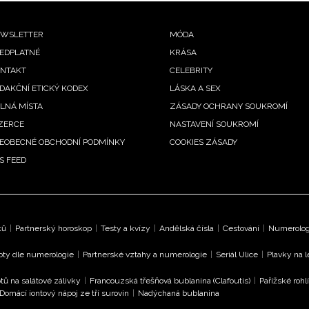
ooter
WSLETTER
MÓDA
EDPLATNÉ
KRÁSA
enu
NTAKT
CELEBRITY
DAKČNÍ ETICKÝ KODEX
LÁSKA A SEX
LNÁ MÍSTA
ZÁSADY OCHRANY SOUKROMÍ
ZERCE
NASTAVENÍ SOUKROMÍ
EOBECNÉ OBCHODNÍ PODMÍNKY
COOKIES ZÁSADY
S FEED
ků
|
Partnerský horoskop
|
Testy a kvízy
|
Andělská čísla
|
Cestování
|
Numerologi
oty dle numerologie
|
Partnerské vztahy a numerologie
|
Seriál Ulice
|
Plavky na 
tů na salátové zálivky
|
Francouzská třešňová bublanina (Clafoutis)
|
Pařížské rohl
Domácí iontový nápoj ze tří surovin
|
Nadýchaná bublanina