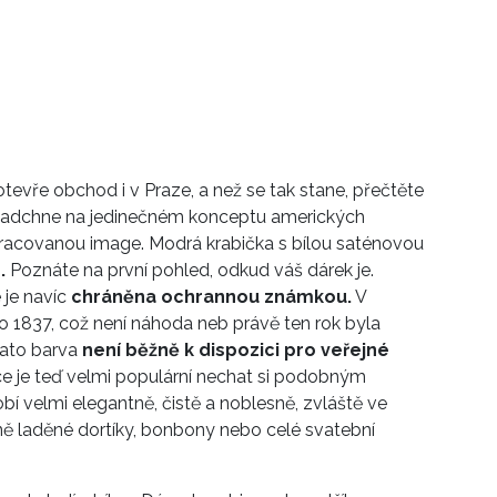
otevře obchod i v Praze, a než se tak stane, přečtěte
vás nadchne na jedinečném konceptu amerických
ropracovanou image. Modrá krabička s bílou saténovou
.
Poznáte na první pohled, odkud váš dárek je.
 je navíc
chráněna ochrannou známkou.
V
 1837, což není náhoda neb právě ten rok byla
tato barva
není běžně k dispozici pro veřejné
ce je teď velmi populární nechat si podobným
í velmi elegantně, čistě a noblesně, zvláště ve
jně laděné dortíky, bonbony nebo celé svatební