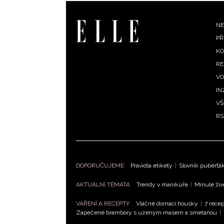
F
NE
PŘ
m
KO
RE
VO
IN
VŠ
RS
DOPORUČUJEME
Pravidla etikety
|
Slovník puberťá
AKTUÁLNÍ TÉMATA
Trendy v manikúře
|
Minulé živ
VAŘENÍ A RECEPTY
Vláčné domácí housky
|
7 recep
Zapečené brambory s uzeným masem a smetanou
|