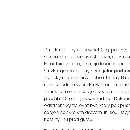
Značka Tiffany co nevidět (1. 9. přesně) 
si o ní několik zajímavostí. První, co 
klenotnictví, je to, že mají dokonale p
stužkou je pro Tiffany něco
jako podpis
Typicky modrá barva neboli Tiffany Blue
mezinárodním vzorníku Pantone má číslo
značka založena. Jak je asi všem jasné, 
použití.
O to víc je však žádaná. Dokon
odstínem vymalovat byt, který pak působ
spojení se světlým dřevem. In jsou i ste
hostiny. Inu proti gustu…