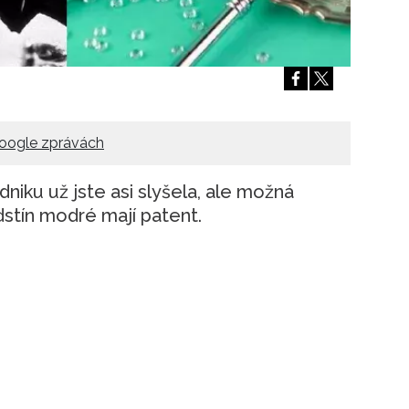
Přihlášením k newsletteru souhlasíte s
Obcho
společnosti BurdaMedia Extra s.r.o.
a potv
Zásadami ochrany soukromí
- BurdaMedia E
pracovat zejména k organizaci a vyhodnocení 
Chcete navíc dostávat i další zajímavé a exkluz
Pokud souhlasíte se zpracováním údajů k tom
oogle zprávách
soukromí BurdaMedia Extra s.r.o.
, zaškrtnět
iku už jste asi slyšela, ale možná
dstín modré mají patent.