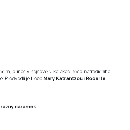
ěčím, přinesly nejnovější kolekce něco netradičního:
e. Předvedli je třeba
Mary Katrantzou
i
Rodarte
.
ýrazný náramek