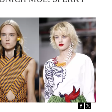
ÁSKA A SEX
ELLEPHORIA
ELLE STOR
ingles
y a on
ex
vatba
OME
NEWSLETTER