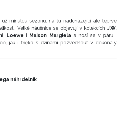
už minulou sezonu, na tu nadcházející ale teprve
likosti. Velké náušnice se objevují v kolekcích
J.W.
ni
,
Loewe
i
Maison Margiela
a nosí se v páru i
b, jak i tričko s džínami pozvednout v dokonalý
Mega náhrdelník