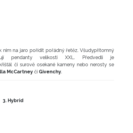
k nim na jaro pořídit pořádný řetěz. Všudypřítomný
í pendanty velikosti XXL. Předvedli je
e křišťál či surově osekané kameny nebo nerosty se
lla McCartney
či
Givenchy
.
3. Hybrid