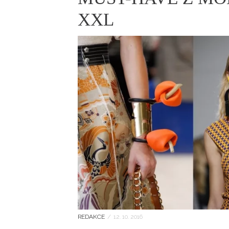
ELLE BEAUTY LOUNGE
L
XXL
S
V
S
S
ELLE DECORATION
H
INFORMACE
REDAKCE
REDAKCE
/
12. 10. 2016