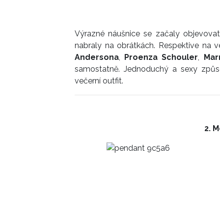
Výrazné náušnice se začaly objevovat 
nabraly na obrátkách. Respektive na ve
Andersona
,
Proenza Schouler
,
Mar
samostatně. Jednoduchý a sexy způso
večerní outfit.
2. 