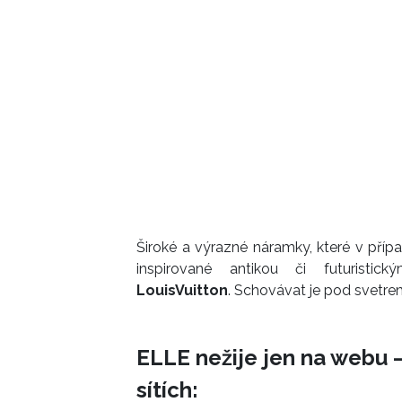
Široké a výrazné náramky, které v příp
inspirované antikou či futuristi
Louis
Vuitton
. Schovávat je pod svetrem 
ELLE nežije jen na webu –
sítích: