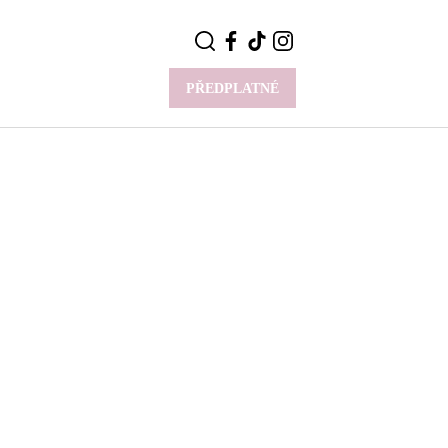
PŘEDPLATNÉ
VÍCE
Y
CELEBRITY
Novinky
Styl slavných
Rozhovory
ie