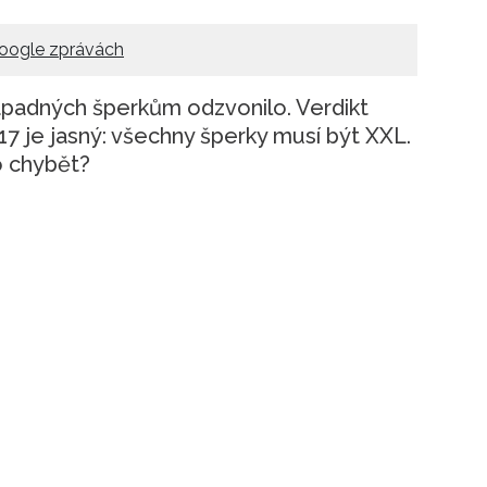
Přihlášením k newsletteru souhlasíte s
Obcho
společnosti BurdaMedia Extra s.r.o.
a potv
oogle zprávách
Zásadami ochrany soukromí
- BurdaMedia E
pracovat zejména k organizaci a vyhodnocení 
padných šperkům odzvonilo. Verdikt
7 je jasný: všechny šperky musí být XXL.
Chcete navíc dostávat i další zajímavé a exkluz
o chybět?
Pokud souhlasíte se zpracováním údajů k tom
soukromí BurdaMedia Extra s.r.o.
, zaškrtnět