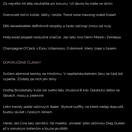
zpracováním údajů k tomuto účelu podle
Zásad ochrany
Za největší hit léta neutratíte ani korunu. Už dávno ho máte ve skříni
soukromí BurdaMedia Extra s.r.o.
, zaškrtněte toto pole.
Oversized noční košile, šátky i brože. Trend nona maxxing ovládl Kodaň
Děti devadesátek definitivně dospěly a často začínají znovu od nuly
Hollywood propadl neslušné značce. Její šaty nosí Demi Moore i Zendaya
Champagne O'Clock s Evou Urbanovou: O domově, který zraje s časem
DOPORUČENÉ ČLÁNKY
Svržení atomové bomby na Hirošimu: V nepředstavitelném žáru se část lidí
vypařila. Zůstaly po nich jen stíny
Ondřej Brzobohatý kvůli roli svého táty zhubnul 8 kilo: Drastický detox na
šťávách, masu a zelenině
Letní trendy podle vášnivých Italek. Stylové outfity, na které nedají dopustit,
budou slušet i českým ženám
Herec Jan Cina bez servítků: Od malého „smrada” přes vášnivou Drag Queen
až k romským kořenům a touze po dítěti