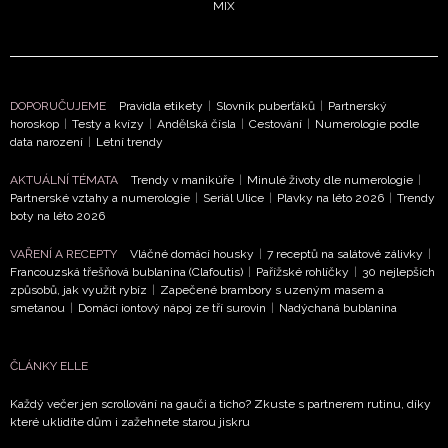
MIX
DOPORUČUJEME
Pravidla etikety
|
Slovník puberťáků
|
Partnerský
horoskop
|
Testy a kvízy
|
Andělská čísla
|
Cestování
|
Numerologie podle
data narození
|
Letní trendy
NEWSLETTER
AKTUÁLNÍ TÉMATA
Trendy v manikúře
|
Minulé životy dle numerologie
|
Partnerské vztahy a numerologie
|
Seriál Ulice
|
Plavky na léto 2026
|
Trendy
ODESLAT
boty na léto 2026
Přihlášením k newsletteru souhlasíte s
Obchodními
VAŘENÍ A RECEPTY
Vláčné domácí housky
|
7 receptů na salátové zálivky
|
Francouzská třešňová bublanina (Clafoutis)
|
Pařížské rohlíčky
|
30 nejlepších
podmínkami společnosti BurdaMedia Extra s.r.o.
a
způsobů, jak využít rybíz
|
Zapečené brambory s uzeným masem a
potvrzujete, že jste se seznámili se
Zásadami
smetanou
|
Domácí iontový nápoj ze tří surovin
|
Nadýchaná bublanina
ochrany soukromí
- BurdaMedia Extra s.r.o. bude s
Vašimi údaji pracovat zejména k organizaci a
ČLÁNKY ELLE
vyhodnocení akce a zasílání novinek.
Každý večer jen scrollování na gauči a ticho? Zkuste s partnerem rutinu, díky
Chcete navíc dostávat i další zajímavé a exkluzivní
které uklidíte dům i zažehnete starou jiskru
informace od našich partnerů? Pokud souhlasíte se