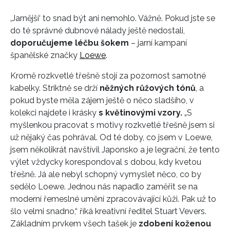
‚Jarnější‘ to snad být ani nemohlo. Vážně. Pokud jste se
do té správné dubnové nálady ještě nedostali,
doporučujeme léčbu šokem
– jarní kampaní
španělské značky
Loewe
.
Kromě rozkvetlé třešně stojí za pozornost samotné
kabelky. Striktně se drží
něžných růžových tónů
, a
pokud byste měla zájem ještě o něco sladšího, v
kolekci najdete i krásky
s květinovými vzory.
„S
myšlenkou pracovat s motivy rozkvetlé třešně jsem si
už nějaký čas pohrával. Od té doby, co jsem v Loewe,
jsem několikrát navštívil Japonsko a je legrační, že tento
výlet vždycky korespondoval s dobou, kdy kvetou
třešně. Já ale nebyl schopný vymyslet něco, co by
sedělo Loewe. Jednou nás napadlo zaměřit se na
moderní řemeslné umění zpracovávající kůži. Pak už to
šlo velmi snadno,“ říká kreativní ředitel Stuart Vevers.
Základním prvkem všech tašek je
zdobení koženou