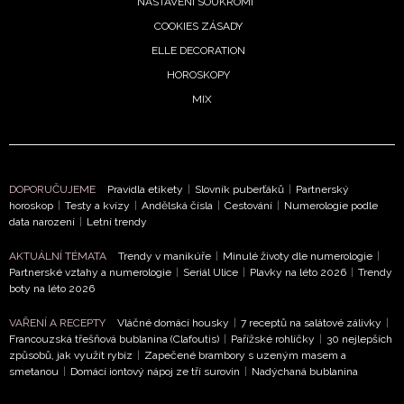
NASTAVENÍ SOUKROMÍ
COOKIES ZÁSADY
ELLE DECORATION
HOROSKOPY
MIX
DOPORUČUJEME
Pravidla etikety
|
Slovník puberťáků
|
Partnerský
horoskop
|
Testy a kvízy
|
Andělská čísla
|
Cestování
|
Numerologie podle
data narození
|
Letní trendy
AKTUÁLNÍ TÉMATA
Trendy v manikúře
|
Minulé životy dle numerologie
|
Partnerské vztahy a numerologie
|
Seriál Ulice
|
Plavky na léto 2026
|
Trendy
boty na léto 2026
VAŘENÍ A RECEPTY
Vláčné domácí housky
|
7 receptů na salátové zálivky
|
Francouzská třešňová bublanina (Clafoutis)
|
Pařížské rohlíčky
|
30 nejlepších
způsobů, jak využít rybíz
|
Zapečené brambory s uzeným masem a
smetanou
|
Domácí iontový nápoj ze tří surovin
|
Nadýchaná bublanina