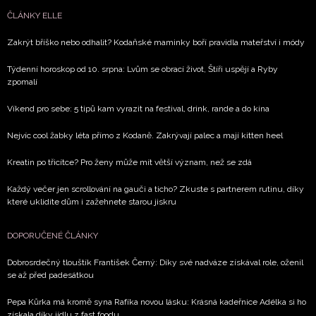
ČLÁNKY ELLE
Zakrýt bříško nebo odhalit? Kodaňské maminky boří pravidla mateřství i módy
Týdenní horoskop od 10. srpna: Lvům se obrací život, Štíři uspějí a Ryby
zpomalí
Víkend pro sebe: 5 tipů kam vyrazit na festival, drink, rande a do kina
Nejvíc cool žabky léta přímo z Kodaně. Zakrývají palec a mají kitten heel
Kreatin po třicítce? Pro ženy může mít větší význam, než se zdá
Každý večer jen scrollování na gauči a ticho? Zkuste s partnerem rutinu, díky
které uklidíte dům i zažehnete starou jiskru
DOPORUČENÉ ČLÁNKY
Dobrosrdečný tlouštík František Černý: Díky své nadváze získával role, oženil
se až před padesátkou
Pepa Kůrka má kromě syna Rafíka novou lásku: Krásná kadeřnice Adélka si ho
získala díky jídlu z fast foodu