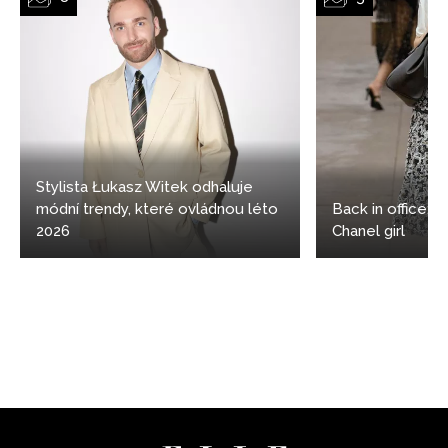
vyhodnocení akce a zasílání novinek.
Chcete navíc dostávat i další zajímavé a exkluzivní
informace od našich partnerů? Pokud souhlasíte se
zpracováním údajů k tomuto účelu podle
Zásad ochrany
soukromí BurdaMedia Extra s.r.o.
, zaškrtněte toto pole.
Stylista Łukasz Witek odhaluje
módní trendy, které ovládnou léto
Back in office: 5
2026
Chanel girl