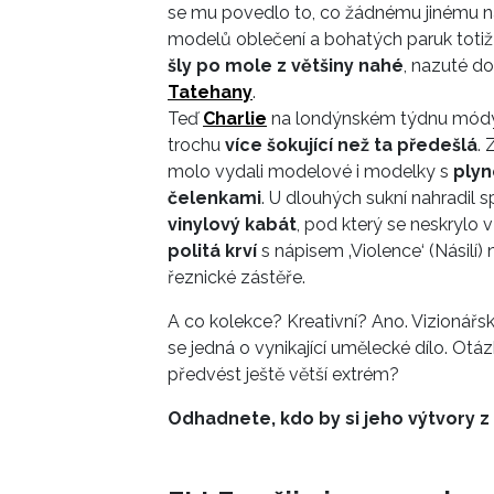
se mu povedlo to, co žádnému jinému náv
modelů oblečení a bohatých paruk totiž
šly po mole z většiny nahé
, nazuté d
Tatehany
.
Teď
Charlie
na londýnském týdnu mód
trochu
více šokující než ta předešlá
.
molo vydali modelové i modelky s
ply
čelenkami
. U dlouhých sukní nahradil sp
vinylový kabát
, pod který se neskrylo
politá krví
s nápisem ‚Violence‘ (Násilí
řeznické zástěře.
A co kolekce? Kreativní? Ano. Vizioná
se jedná o vynikající umělecké dílo. Otázk
předvést ještě větší extrém?
Odhadnete, kdo by si jeho výtvory z