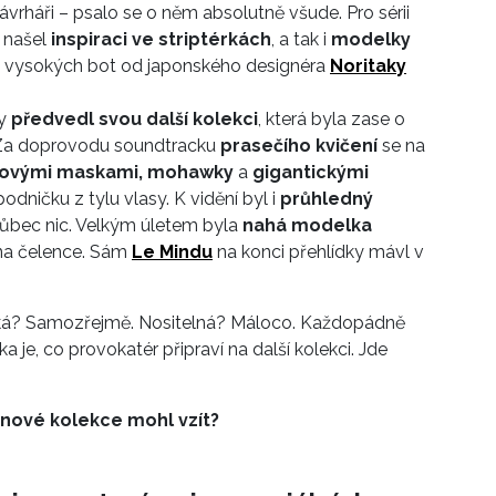
rháři – psalo se o něm absolutně všude. Pro sérii
 našel
inspiraci ve striptérkách
, a tak i
modelky
o vysokých bot od japonského designéra
Noritaky
y
předvedl svou další kolekci
, která byla zase o
 Za doprovodu soundtracku
prasečího kvičení
se na
novými maskami, mohawky
a
gigantickými
odničku z tylu vlasy. K vidění byl i
průhledný
 vůbec nic. Velkým úletem byla
nahá modelka
) na čelence. Sám
Le Mindu
na konci přehlídky mávl v
řská? Samozřejmě. Nositelná? Máloco. Každopádně
a je, co provokatér připraví na další kolekci. Jde
 nové kolekce mohl vzít?