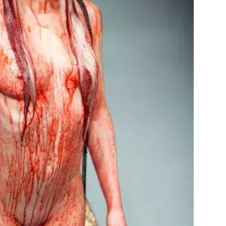
Přihlášením k newsletteru souhlasíte s
Obcho
společnosti BurdaMedia Extra s.r.o.
a potv
Zásadami ochrany soukromí
- BurdaMedia E
pracovat zejména k organizaci a vyhodnocení 
Chcete navíc dostávat i další zajímavé a exkluz
Pokud souhlasíte se zpracováním údajů k tom
soukromí BurdaMedia Extra s.r.o.
, zaškrtnět