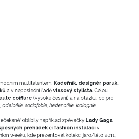
 módním multitalentem.
Kadeřník, designér paruk,
ňků
a v neposlední řadě
vlasový stylista
. Celou
aute coiffure
(vysoké česání) a na otázku, co pro
 adelofilie, sociofobie, hedenofilie, icolagnie,
ečekaně‘ oblíbily například zpěvačky
Lady Gaga
spěšných přehlídek
či
fashion instalaci
v
shion weeku, kde prezentoval kolekci jaro/léto 2011,