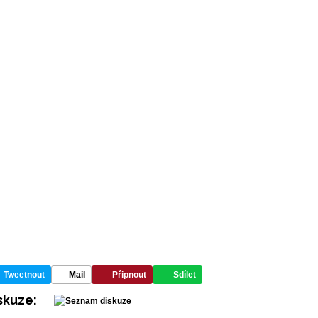
Tweetnout
Mail
Připnout
Sdílet
skuze: