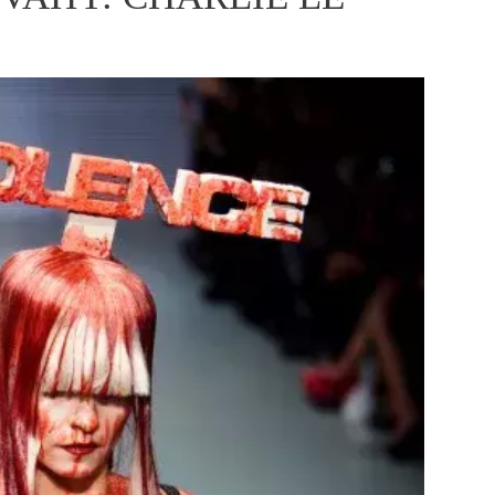
ÁSKA A SEX
ELLEPHORIA
ELLE STOR
ingles
y a on
ex
vatba
OME
NEWSLETTER