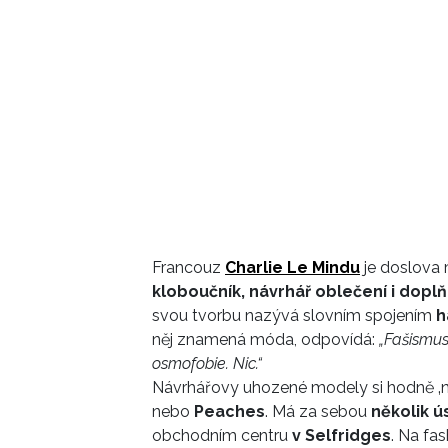
Francouz
Charlie Le Mindu
je doslova
kloboučník, návrhář oblečení i dopl
svou tvorbu nazývá slovním spojením
h
něj znamená móda, odpovídá:
„Fašismus,
osmofobie. Nic.“
Návrhářovy uhozené modely si hodně ‚n
nebo
Peaches
. Má za sebou
několik ú
obchodním centru
v Selfridges
. Na fa