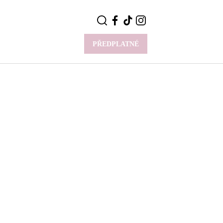
PŘEDPLATNÉ
VÍCE
Y
CELEBRITY
Novinky
Styl slavných
Rozhovory
ie