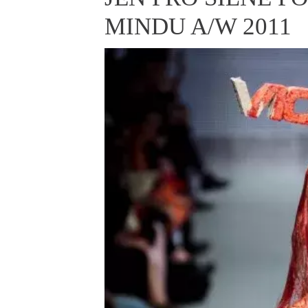
ELLE BEAUTY LOUNGE
L
MINDU A/W 2011
S
V
S
S
ELLE DECORATION
H
INFORMACE
REDAKCE