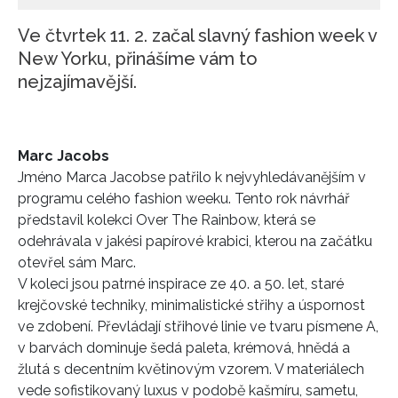
Ve čtvrtek 11. 2. začal slavný fashion week v
New Yorku, přinášíme vám to
nejzajímavější.
Marc Jacobs
Jméno Marca Jacobse patřilo k nejvyhledávanějším v
programu celého fashion weeku. Tento rok návrhář
představil kolekci Over The Rainbow, která se
odehrávala v jakési papírové krabici, kterou na začátku
otevřel sám Marc.
V koleci jsou patrné inspirace ze 40. a 50. let, staré
krejčovské techniky, minimalistické střihy a úspornost
ve zdobení. Převládají střihové linie ve tvaru písmene A,
v barvách dominuje šedá paleta, krémová, hnědá a
žlutá s decentním květinovým vzorem. V materiálech
vede sofistikovaný luxus v podobě kašmíru, sametu,