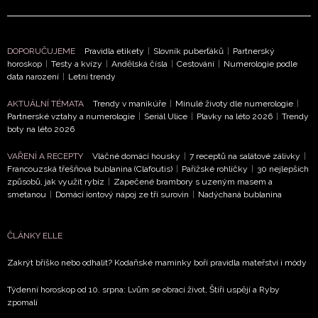
Přihlášením k newsletteru souhlasíte s
Obchodními
podmínkami společnosti BurdaMedia Extra s.r.o.
a
potvrzujete, že jste se seznámili se
Zásadami
DOPORUČUJEME
Pravidla etikety
|
Slovník puberťáků
|
Partnerský
ochrany soukromí
- BurdaMedia Extra s.r.o. bude s
horoskop
|
Testy a kvízy
|
Andělská čísla
|
Cestování
|
Numerologie podle
data narození
|
Letní trendy
Vašimi údaji pracovat zejména k organizaci a
vyhodnocení akce a zasílání novinek.
AKTUÁLNÍ TÉMATA
Trendy v manikúře
|
Minulé životy dle numerologie
|
Partnerské vztahy a numerologie
|
Seriál Ulice
|
Plavky na léto 2026
|
Trendy
Chcete navíc dostávat i další zajímavé a exkluzivní
boty na léto 2026
informace od našich partnerů? Pokud souhlasíte se
zpracováním údajů k tomuto účelu podle
Zásad ochrany
VAŘENÍ A RECEPTY
Vláčné domácí housky
|
7 receptů na salátové zálivky
|
Francouzská třešňová bublanina (Clafoutis)
|
Pařížské rohlíčky
|
30 nejlepších
soukromí BurdaMedia Extra s.r.o.
, zaškrtněte toto pole.
způsobů, jak využít rybíz
|
Zapečené brambory s uzeným masem a
smetanou
|
Domácí iontový nápoj ze tří surovin
|
Nadýchaná bublanina
ČLÁNKY ELLE
Zakrýt bříško nebo odhalit? Kodaňské maminky boří pravidla mateřství i módy
Týdenní horoskop od 10. srpna: Lvům se obrací život, Štíři uspějí a Ryby
zpomalí