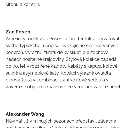
šifonu a kožešin.
Zac Posen
Americký rodák Zac Posen se pro tentokrát vyvaroval
svého typického rukopisu, evokujícího svět červených
koberců. Výrazně zkrátil délky siluet, ale zachoval
nádech nositelné krejčoviny. Stylově kolekce zapadá
do 70. let – rozšířené kalhoty, kabáty s kapucí, kolové
sukně a asymetrické šaty. Kolekci výrazně ovládla
okrová žlutá v kombinaci s antracitově šedou a v
závěru se objevilo i malinově červené hedvábí a samet.
Alexander Wang
Návrhář už v minulých sezonách představil zábavné
vystřihováním siluet. V kolekci, kterou sám popsal jako