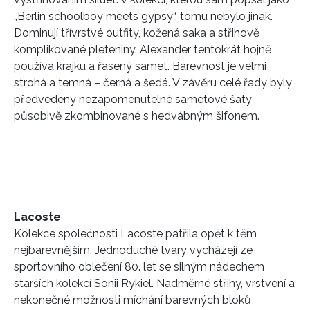
„Berlin schoolboy meets gypsy“, tomu nebylo jinak.
Dominují třívrstvé outfity, kožená saka a střihově
komplikované pleteniny. Alexander tentokrát hojně
používá krajku a řasený samet. Barevnost je velmi
strohá a temná – černá a šedá. V závěru celé řady byly
předvedeny nezapomenutelné sametové šaty
působivě zkombinované s hedvábným šifonem.
Lacoste
Kolekce společnosti Lacoste patřila opět k těm
nejbarevnějším. Jednoduché tvary vycházejí ze
sportovního oblečení 80. let se silným nádechem
starších kolekcí Sonii Rykiel. Nadměrné střihy, vrstvení a
nekonečné možnosti míchání barevných bloků