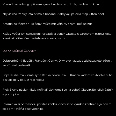
Víkend pro sebe: 5 tipů kam vyrazit na festival, drink, rande a do kina
Nejvíc cool žabky léta přímo z Kodaně. Zakrývají palec a mají kitten heel
Kreatin po třicítce? Pro ženy může mít větší význam, než se zdá
Každý večer jen scrollování na gauči a ticho? Zkuste s partnerem rutinu, díky
které uklidíte dům i zažehnete starou jiskru
DOPORUČENÉ ČLÁNKY
Dobrosrdečný tlouštík František Černý: Díky své nadváze získával role, oženil
se až před padesátkou
Pepa Kůrka má kromě syna Rafíka novou lásku: Krásná kadeřnice Adélka si ho
získala díky jídlu z fast foodu
Proč Skandinávky nikdy neříkají, že nemají co na sebe? Okopírujte jejich šatník
a pochopíte...
„Maminka si po rozvodu pořídila kočku, dnes se to vymklo kontrole a já nevím,
co s tím,“ svěřuje se Veronika