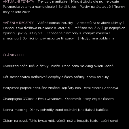
novinek.
AKTUÁLNÍ TÉMATA
Trendy v manikúře
|
Minulé životy dle numerologie
|
Partnerské vztahy a numerologie
|
Seriál Ulice
|
Plavky na léto 2026
|
Trendy
boty na léto 2026
Chcete navíc dostávat i další zajímavé a exkluzivní informace
našich partnerů? Pokud souhlasíte se zpracováním údajů k t
VAŘENÍ A RECEPTY
Vláčné domácí housky
|
7 receptů na salátové zálivky
|
účelu podle
Zásad ochrany soukromí BurdaMedia Extra s.
Francouzská třešňová bublanina (Clafoutis)
|
Pařížské rohlíčky
|
30 nejlepších
zaškrtněte toto pole.
způsobů, jak využít rybíz
|
Zapečené brambory s uzeným masem a
smetanou
|
Domácí iontový nápoj ze tří surovin
|
Nadýchaná bublanina
ČLÁNKY ELLE
Oversized noční košile, šátky i brože. Trend nona maxxing ovládl Kodaň
Děti devadesátek definitivně dospěly a často začínají znovu od nuly
Hollywood propadl neslušné značce. Její šaty nosí Demi Moore i Zendaya
Champagne O'Clock s Evou Urbanovou: O domově, který zraje s časem
Nonna-maxxing: Dánky potvrdily trend oblékání jako italská babička
Objem na povel: Tohle byste měla vědět, než si koupíte texturizační sprej!