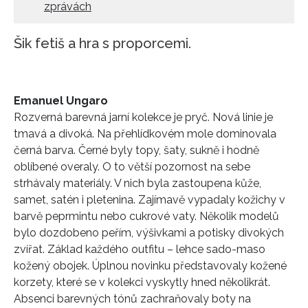
zprávách
Šik fetiš a hra s proporcemi.
Emanuel Ungaro
Rozverná barevná jarní kolekce je pryč. Nová linie je
tmavá a divoká. Na přehlídkovém mole dominovala
černá barva. Černé byly topy, šaty, sukně i hodně
oblíbené overaly. O to větší pozornost na sebe
strhávaly materiály. V nich byla zastoupena kůže,
samet, satén i pletenina. Zajímavě vypadaly kožichy v
barvě peprmintu nebo cukrové vaty. Několik modelů
bylo dozdobeno peřím, výšivkami a potisky divokých
zvířat. Základ každého outfitu – lehce sado-maso
kožený obojek. Úplnou novinku představovaly kožené
korzety, které se v kolekci vyskytly hned několikrát.
Absenci barevných tónů zachraňovaly boty na