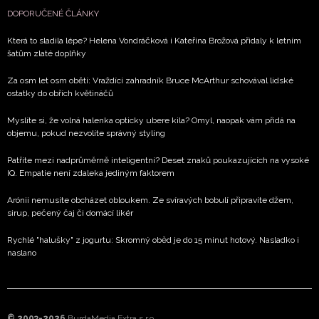
DOPORUČENÉ ČLÁNKY
Která to sladila lépe? Helena Vondráčková i Kateřina Brožová přidaly k letním
šatům zlaté doplňky
Za osm let osm obětí: Vraždící zahradník Bruce McArthur schovával lidské
ostatky do obřích květináčů
Myslíte si, že volná halenka opticky ubere kila? Omyl, naopak vám přidá na
objemu, pokud nezvolíte správný styling
Patříte mezi nadprůměrně inteligentní? Deset znaků poukazujících na vysoké
IQ. Empatie není zdaleka jediným faktorem
Arónii nemusíte obcházet obloukem. Ze svíravých bobulí připravíte džem,
sirup, pečený čaj či domácí likér
Rychlé "halušky" z jogurtu: Skromný oběd je do 15 minut hotový. Nasladko i
naslano
© 2003-2026
BurdaMedia Extra s.r.o.