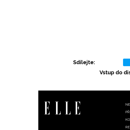
Sdílejte:
Vstup do di
F
NE
PŘ
m
KO
RE