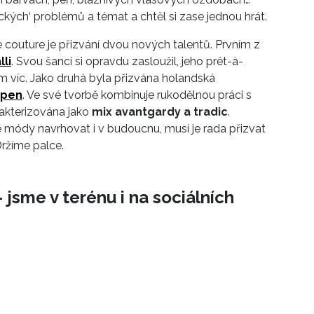
ckých‘ problémů a témat a chtěl si zase jednou hrát.
 couture je přizvání dvou nových talentů. Prvním z
li
. Svou šanci si opravdu zasloužil, jeho prêt-à-
ím víc. Jako druhá byla přizvána holandská
rpen
. Ve své tvorbě kombinuje rukodělnou práci s
rakterizována jako
mix avantgardy a tradic
.
módy navrhovat i v budoucnu, musí je rada přizvat
Držíme palce.
 jsme v terénu i na sociálních