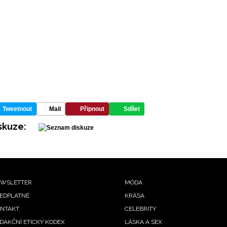
Tweetnout
Mail
Připnout
Sdílet
skuze:
ooter
WSLETTER
MÓDA
EDPLATNÉ
KRÁSA
enu
NTAKT
CELEBRITY
DAKČNÍ ETICKÝ KODEX
LÁSKA A SEX