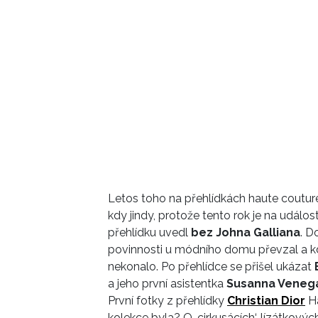
Letos toho na přehlídkách haute couture 
kdy jindy, protože tento rok je na událo
přehlídku uvedl
bez Johna Galliana
. D
povinnosti u módního domu převzal a kd
nekonalo. Po přehlídce se přišel ukázat
a jeho první asistentka
Susanna Veneg
První fotky z přehlídky
Christian Dior
Ha
kolekce byla? O ‚cirkusácích‘, lízátkov