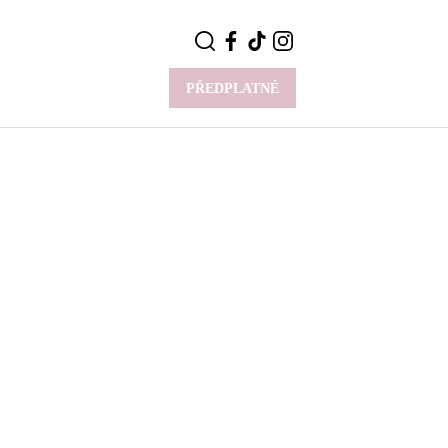
PŘEDPLATNÉ
VÍCE
Y
CELEBRITY
Novinky
Styl slavných
Rozhovory
ie