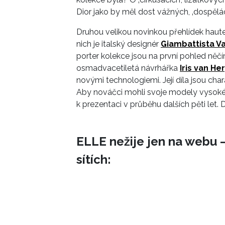
Dior jako by měl dost vážných, ‚dospělá
Druhou velikou novinkou přehlídek haute
nich je italský designér
Giambattista Val
porter kolekce jsou na první pohled něč
osmadvacetiletá návrhářka
Iris van He
novými technologiemi. Její díla jsou cha
Aby nováčci mohli svoje modely vysoké 
k prezentaci v průběhu dalších pěti let. 
ELLE nežije jen na webu –
sítích: