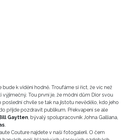
bude k vidění hodně. Troufáme si říct, že víc než
sti výjimečný. Tou první je, že módní dům Dior svou
o poslední chvíle se tak na jistotu nevědělo, kdo jeho
o přijde pozdravit publikum. Překvapení se ale
Bill Gaytten
, bývalý spolupracovník Johna Galliana,
as
.
ute Couture najdete v naší fotogalerii. O čem
ých barvách, peří, bláznivých vlasových ozdobách…