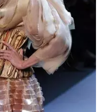
Přihlášením k newsletteru souhlasíte s
Obcho
společnosti BurdaMedia Extra s.r.o.
a potv
Zásadami ochrany soukromí
- BurdaMedia E
pracovat zejména k organizaci a vyhodnocení 
Chcete navíc dostávat i další zajímavé a exkluz
Pokud souhlasíte se zpracováním údajů k tom
soukromí BurdaMedia Extra s.r.o.
, zaškrtnět