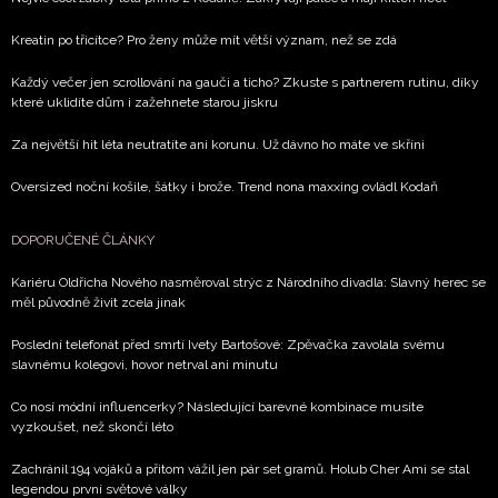
Kreatin po třicítce? Pro ženy může mít větší význam, než se zdá
Každý večer jen scrollování na gauči a ticho? Zkuste s partnerem rutinu, díky
které uklidíte dům i zažehnete starou jiskru
Za největší hit léta neutratíte ani korunu. Už dávno ho máte ve skříni
Oversized noční košile, šátky i brože. Trend nona maxxing ovládl Kodaň
DOPORUČENÉ ČLÁNKY
Kariéru Oldřicha Nového nasměroval strýc z Národního divadla: Slavný herec se
měl původně živit zcela jinak
Poslední telefonát před smrtí Ivety Bartošové: Zpěvačka zavolala svému
slavnému kolegovi, hovor netrval ani minutu
Co nosí módní influencerky? Následující barevné kombinace musíte
vyzkoušet, než skončí léto
Zachránil 194 vojáků a přitom vážil jen pár set gramů. Holub Cher Ami se stal
legendou první světové války