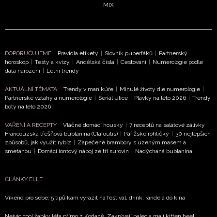
MIX
NEWSLETTER
ODESLAT
DOPORUČUJEME
Pravidla etikety
|
Slovník puberťáků
|
Partnerský
horoskop
|
Testy a kvízy
|
Andělská čísla
|
Cestování
|
Numerologie podle
Přihlášením k newsletteru souhlasíte s
Obchodními
data narození
|
Letní trendy
podmínkami společnosti BurdaMedia Extra s.r.o.
a
AKTUÁLNÍ TÉMATA
Trendy v manikúře
|
Minulé životy dle numerologie
|
potvrzujete, že jste se seznámili se
Zásadami ochrany
Partnerské vztahy a numerologie
|
Seriál Ulice
|
Plavky na léto 2026
|
Trendy
soukromí
- BurdaMedia Extra s.r.o. bude s Vašimi údaji
boty na léto 2026
pracovat zejména k organizaci a vyhodnocení akce a zasíl
VAŘENÍ A RECEPTY
Vláčné domácí housky
|
7 receptů na salátové zálivky
|
novinek.
Francouzská třešňová bublanina (Clafoutis)
|
Pařížské rohlíčky
|
30 nejlepších
způsobů, jak využít rybíz
|
Zapečené brambory s uzeným masem a
Chcete navíc dostávat i další zajímavé a exkluzivní informace
smetanou
|
Domácí iontový nápoj ze tří surovin
|
Nadýchaná bublanina
našich partnerů? Pokud souhlasíte se zpracováním údajů k t
účelu podle
Zásad ochrany soukromí BurdaMedia Extra s.
zaškrtněte toto pole.
ČLÁNKY ELLE
Víkend pro sebe: 5 tipů kam vyrazit na festival, drink, rande a do kina
Nejvíc cool žabky léta přímo z Kodaně. Zakrývají palec a mají kitten heel