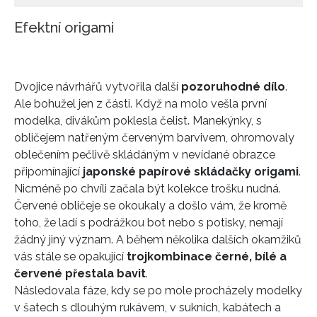
Efektní origami
Dvojice návrhářů vytvořila další
pozoruhodné dílo
.
Ale bohužel jen z části. Když na molo vešla první
modelka, divákům poklesla čelist. Manekýnky, s
obličejem natřeným červeným barvivem, ohromovaly
oblečením pečlivě skládáným v nevídané obrazce
připomínající
japonské papírové skládačky origami
.
Nicméně po chvíli začala být kolekce trošku nudná.
Červené obličeje se okoukaly a došlo vám, že kromě
toho, že ladí s podrážkou bot nebo s potisky, nemají
žádný jiný význam. A během několika dalších okamžiků
vás stále se opakující
trojkombinace černé, bílé a
červené přestala bavit
.
Následovala fáze, kdy se po mole procházely modelky
v šatech s dlouhým rukávem, v sukních, kabátech a