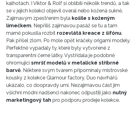
kalhotách. I Viktor & Rolf si oblíbili několik trendů, a tak
se v jejich kolekci objevil overal nebo kožená sukně.
Zajímavým zpestřením byla
košile s koženým
límečkem
. Nepříliš zajímavou pasáž se tu a tam
marně pokusila rozbít
rozevlátá kreace z šifónu
.
Pak přišel zlom. Po mole opět kráčely origami modely.
Perfektně vypadaly ty, které byly vytvořené z
transparentní černé látky. Vystřídala je podobně
ohromující
smršť modelů v metalické stříbrné
barvě
. Některé svým tvarem připomínaly mistrovské
kousky z kolekce Glamour factory. Duo návrhářů
ukázalo, co doopravdy umí. Nezajímavou část jim
všichni módní nadšenci nakonec odpustili jako
nutný
marketingový tah
pro podporu prodeje kolekce.