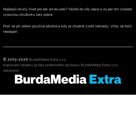
Nejlepší druhý život pro lák od okurek? Vložte do něj vejce a za pár dní získáte
výraznou chuťovku bez práce
Proč se při vaření používá alkohol a kdy je vhodné zvolit náhradu. Vždy se totiž
neodpaří
© 2003-2026
BurdaMedia Extra s.r.o.
Kopírování obsahu je bez písemného souhlasu BurdaMedia Extra s.r.o.
zakázáno