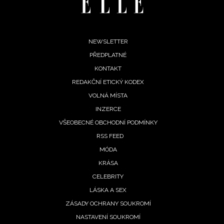
Footer
NEWSLETTER
PŘEDPLATNÉ
menu
KONTAKT
REDAKČNÍ ETICKÝ KODEX
VOLNÁ MÍSTA
INZERCE
VŠEOBECNÉ OBCHODNÍ PODMÍNKY
RSS FEED
MÓDA
KRÁSA
NEWSLETTER
CELEBRITY
LÁSKA A SEX
ODESLAT
ZÁSADY OCHRANY SOUKROMÍ
NASTAVENÍ SOUKROMÍ
Přihlášením k newsletteru souhlasíte s
Obchodními