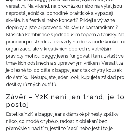
versatilní. Na víkend, na procházku nebo na výlet jsou
INFORMACE
naprostá jednička, pohodlné, praktické a vypadají
skvěle. Na festival nebo koncert? Přidejte výrazné
REDAKCE
doplňky a jste připravené. Na kávu s kamarádkami?
Klasická kombinace s jednoduším topem a tenisky. Na
pracovní prostředí záleží vždy na dress code konkrétní
organizace, ale v kreativních oborech s volnějšími
pravidly mohou baggy jeans fungovat i tam, zvlášť ve
tmavších odstínech a s upraveným vrškem. Versatilita
je přesně to, co dělá z baggy jeans tak chytrý kousek
do šatníku. Nekupujete jeden look, kupujete základ pro
desítky různých outfitů.
Závěr – Y2K není jen trend, je to
postoj
Estetika Y2K a baggy jeans dámské přinesly zpátky
něco, co módě chybělo, radost z oblékání bez
přemýšlení nad tím, jestli to "sedí" nebo jestli to je