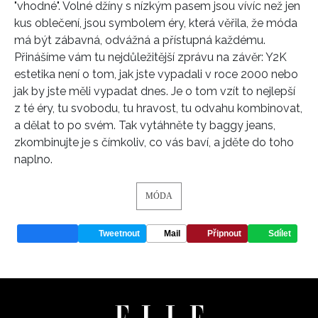
"vhodné". Volné džíny s nízkým pasem jsou vívíc než jen
kus oblečení, jsou symbolem éry, která věřila, že móda
má být zábavná, odvážná a přístupná každému.
Přinášíme vám tu nejdůležitější zprávu na závěr: Y2K
estetika není o tom, jak jste vypadali v roce 2000 nebo
jak by jste měli vypadat dnes. Je o tom vzít to nejlepší
z té éry, tu svobodu, tu hravost, tu odvahu kombinovat,
a dělat to po svém. Tak vytáhněte ty baggy jeans,
zkombinujte je s čímkoliv, co vás baví, a jděte do toho
naplno.
MÓDA
Tweetnout
Mail
Připnout
Sdílet