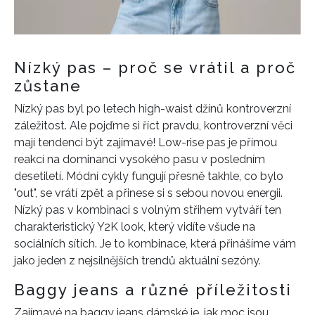
Nízký pas – proč se vrátil a proč
zůstane
Nízký pas byl po letech high-waist džínů kontroverzní
záležitost. Ale pojďme si říct pravdu, kontroverzní věci
mají tendenci být zajímavé! Low-rise pas je přímou
reakcí na dominanci vysokého pasu v posledním
desetiletí. Módní cykly fungují přesně takhle, co bylo
"out", se vrátí zpět a přinese si s sebou novou energii.
Nízký pas v kombinaci s volným střihem vytváří ten
charakteristický Y2K look, který vidíte všude na
sociálních sítích. Je to kombinace, která přinášíme vám
jako jeden z nejsilnějších trendů aktuální sezóny.
Baggy jeans a různé příležitosti
Zajímavé na baggy jeans dámské je, jak moc jsou