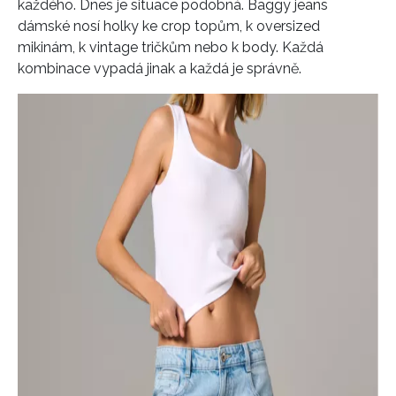
každého. Dnes je situace podobná. Baggy jeans
dámské nosí holky ke crop topům, k oversized
mikinám, k vintage tričkům nebo k body. Každá
kombinace vypadá jinak a každá je správně.