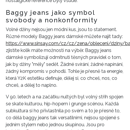
nostalgické reference byly všude.
Baggy jeans jako symbol
svobody a nonkonformity
Volné džíny nejsou jen módní kus, jsou to statement.
Různé modely Baggy jeans dámské můžete najít tady:
https://www.sinsay.com/cz/cz/zena/obleceni/dziny/b
zjistíte kolik máte možností na výběr. Baggy jeans
dámské symbolizují odmítnutí těsných pravidel o tom,
jak by džíny "měly" sedět. Žádné svírání, žádné napínání,
žádný kompromis v pohodlí. Tohle je přesně ta energie,
která Y2K estetiku definuje, dělej si, co chceš, nos, co
chceš, a dělej to naplno.
V 90. letech a na začátku nultých byl volný střih spojen
se skate kulturou, hip-hopem i grunge scénou. Každá
subkultura si ho přivlastnila po svém a to je přesně to,
co dělá baggy jeans tak versatilními, nejsou spojené s
jedním stylem nebo jednou skupinou. Jsou pro