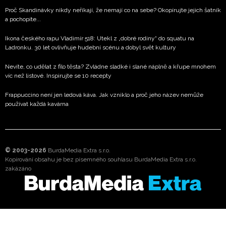
Proč Skandinávky nikdy neříkají, že nemají co na sebe? Okopírujte jejich šatník
a pochopíte...
Ikona českého rapu Vladimír 518: Utekl z „dobré rodiny“ do squatu na
Ladronku. 30 let ovlivňuje hudební scénu a dobyl svět kultury
Nevíte, co udělat z filo těsta? Zvládne sladké i slané náplně a křupe mnohem
víc než listové. Inspirujte se 10 recepty
Frappuccino není jen ledová káva. Jak vzniklo a proč jeho název nemůže
používat každá kavárna
© 2003-2026
BurdaMedia Extra s.r.o.
Kopírování obsahu je bez písemného souhlasu BurdaMedia Extra s.r.o.
zakázáno