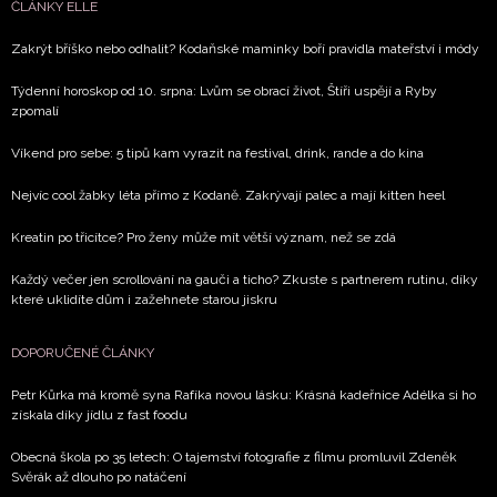
ČLÁNKY ELLE
Zakrýt bříško nebo odhalit? Kodaňské maminky boří pravidla mateřství i módy
Týdenní horoskop od 10. srpna: Lvům se obrací život, Štíři uspějí a Ryby
zpomalí
Víkend pro sebe: 5 tipů kam vyrazit na festival, drink, rande a do kina
Nejvíc cool žabky léta přímo z Kodaně. Zakrývají palec a mají kitten heel
Kreatin po třicítce? Pro ženy může mít větší význam, než se zdá
Každý večer jen scrollování na gauči a ticho? Zkuste s partnerem rutinu, díky
které uklidíte dům i zažehnete starou jiskru
DOPORUČENÉ ČLÁNKY
Petr Kůrka má kromě syna Rafíka novou lásku: Krásná kadeřnice Adélka si ho
získala díky jídlu z fast foodu
Obecná škola po 35 letech: O tajemství fotografie z filmu promluvil Zdeněk
Svěrák až dlouho po natáčení