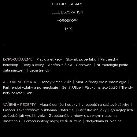
COOKIES ZÁSADY
podmínkami společnosti BurdaMedia Extra s.r.o.
a
ELLE DECORATION
potvrzujete, že jste se seznámili se
Zásadami ochrany
HOROSKOPY
soukromí
- BurdaMedia Extra s.r.o. bude s Vašimi údaji
pracovat zejména k organizaci a vyhodnocení akce a zasíl
MIX
novinek.
Chcete navíc dostávat i další zajímavé a exkluzivní informace
našich partnerů? Pokud souhlasíte se zpracováním údajů k
DOPORUČUJEME
Pravidla etikety
|
Slovník puberťáků
|
Partnerský
tomuto účelu podle
Zásad ochrany soukromí BurdaMedi
horoskop
|
Testy a kvízy
|
Andělská čísla
|
Cestování
|
Numerologie podle
Extra s.r.o.
, zaškrtněte toto pole.
data narození
|
Letní trendy
AKTUÁLNÍ TÉMATA
Trendy v manikúře
|
Minulé životy dle numerologie
|
Partnerské vztahy a numerologie
|
Seriál Ulice
|
Plavky na léto 2026
|
Trendy
boty na léto 2026
VAŘENÍ A RECEPTY
Vláčné domácí housky
|
7 receptů na salátové zálivky
|
Francouzská třešňová bublanina (Clafoutis)
|
Pařížské rohlíčky
|
30 nejlepších
způsobů, jak využít rybíz
|
Zapečené brambory s uzeným masem a
smetanou
|
Domácí iontový nápoj ze tří surovin
|
Nadýchaná bublanina