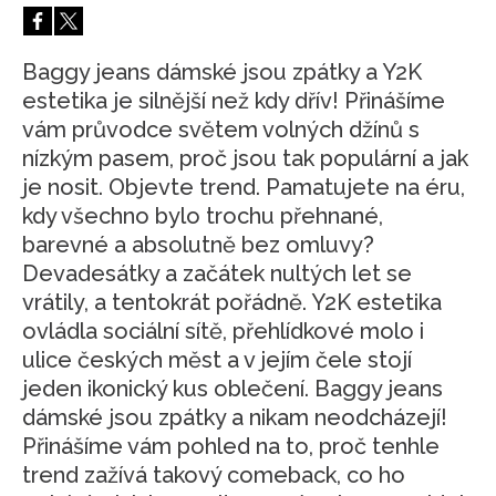
HOME
Baggy jeans dámské jsou zpátky a Y2K
estetika je silnější než kdy dřív! Přinášíme
vám průvodce světem volných džínů s
nízkým pasem, proč jsou tak populární a jak
je nosit. Objevte trend. Pamatujete na éru,
kdy všechno bylo trochu přehnané,
barevné a absolutně bez omluvy?
Devadesátky a začátek nultých let se
vrátily, a tentokrát pořádně. Y2K estetika
ovládla sociální sítě, přehlídkové molo i
ulice českých měst a v jejím čele stojí
jeden ikonický kus oblečení. Baggy jeans
dámské jsou zpátky a nikam neodcházejí!
Přinášíme vám pohled na to, proč tenhle
trend zažívá takový comeback, co ho