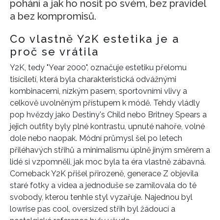
pohání a jak ho nosit po svém, bez pravidel
a bez kompromisů.
Co vlastně Y2K estetika je a
proč se vrátila
Y2K, tedy "Year 2000", označuje estetiku přelomu
tisíciletí, která byla charakteristická odvážnými
kombinacemi, nízkým pasem, sportovními vlivy a
celkově uvolněným přístupem k módě. Tehdy vládly
pop hvězdy jako Destiny's Child nebo Britney Spears a
jejich outfity byly plné kontrastu, upnuté nahoře, volné
dole nebo naopak. Módní průmysl šel po letech
přiléhavých střihů a minimalismu úplně jiným směrem a
lidé si vzpomněli, jak moc byla ta éra vlastně zábavná.
Comeback Y2K přišel přirozeně, generace Z objevila
staré fotky a videa a jednoduše se zamilovala do té
svobody, kterou tenhle styl vyzařuje. Najednou byl
lowrise pas cool, oversized střih byl žádoucí a