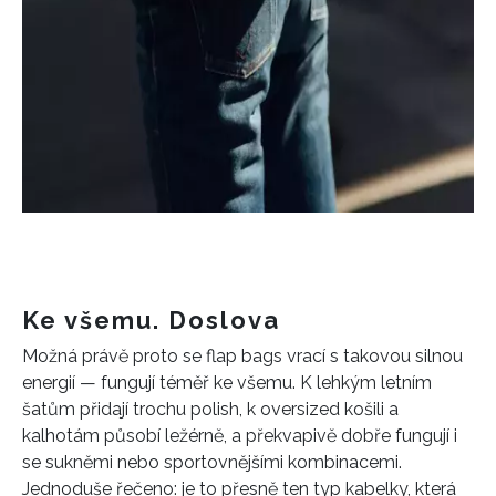
Ke všemu. Doslova
Možná právě proto se flap bags vrací s takovou silnou
energií — fungují téměř ke všemu. K lehkým letním
šatům přidají trochu polish, k oversized košili a
kalhotám působí ležérně, a překvapivě dobře fungují i
se sukněmi nebo sportovnějšími kombinacemi.
Jednoduše řečeno: je to přesně ten typ kabelky, která