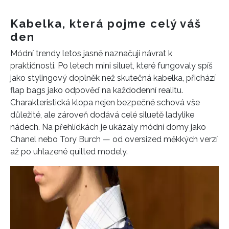
Kabelka, která pojme celý váš
den
Módní trendy letos jasně naznačují návrat k
praktičnosti. Po letech mini siluet, které fungovaly spíš
jako stylingový doplněk než skutečná kabelka, přichází
flap bags jako odpověď na každodenní realitu.
Charakteristická klopa nejen bezpečně schová vše
důležité, ale zároveň dodává celé siluetě ladylike
nádech. Na přehlídkách je ukázaly módní domy jako
Chanel nebo Tory Burch — od oversized měkkých verzí
až po uhlazené quilted modely.