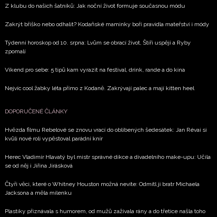
Z klubu do našich šatníků: Jak noční život formuje současnou módu
Zakrýt bříško nebo odhalit? Kodaňské maminky boří pravidla mateřství i módy
Týdenní horoskop od 10. srpna: Lvům se obrací život, Štíři uspějí a Ryby
zpomalí
Víkend pro sebe: 5 tipů kam vyrazit na festival, drink, rande a do kina
Nejvíc cool žabky léta přímo z Kodaně. Zakrývají palec a mají kitten heel
DOPORUČENÉ ČLÁNKY
Hvězda filmu Rebelové se znovu vrací do oblíbených šedesátek: Jan Révai si
kvůli nové roli vypěstoval parádní knír
Herec Vladimír Hlavatý byl mistr správné dikce a divadelního make-upu: Učila
se od něj i Jiřina Jirásková
Čtyři věci, které o Whitney Houston možná nevíte: Odmítl ji bratr Michaela
Jacksona a měla milenku
Plastiky přiznávala s humorem, od mužů zažívala rány a do třetice našla toho