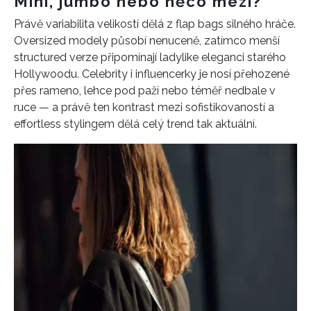
Mini, jumbo nebo něco mezi?
Právě variabilita velikostí dělá z flap bags silného hráče.
Oversized modely působí nenuceně, zatímco menší
structured verze připomínají ladylike eleganci starého
Hollywoodu. Celebrity i influencerky je nosí přehozené
přes rameno, lehce pod paží nebo téměř nedbale v
ruce — a právě ten kontrast mezi sofistikovaností a
effortless stylingem dělá celý trend tak aktuální.
INFORMACE
REDAKCE