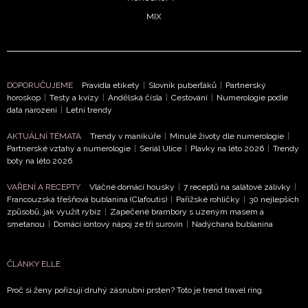
MIX
DOPORUČUJEME
Pravidla etikety
|
Slovník puberťáků
|
Partnerský
horoskop
|
Testy a kvízy
|
Andělská čísla
|
Cestování
|
Numerologie podle
data narození
|
Letní trendy
AKTUÁLNÍ TÉMATA
Trendy v manikúře
|
Minulé životy dle numerologie
|
Partnerské vztahy a numerologie
|
Seriál Ulice
|
Plavky na léto 2026
|
Trendy
boty na léto 2026
VAŘENÍ A RECEPTY
Vláčné domácí housky
|
7 receptů na salátové zálivky
|
Francouzská třešňová bublanina (Clafoutis)
|
Pařížské rohlíčky
|
30 nejlepších
způsobů, jak využít rybíz
|
Zapečené brambory s uzeným masem a
smetanou
|
Domácí iontový nápoj ze tří surovin
|
Nadýchaná bublanina
ČLÁNKY ELLE
Proč si ženy pořizují druhý zásnubní prsten? Toto je trend travel ring