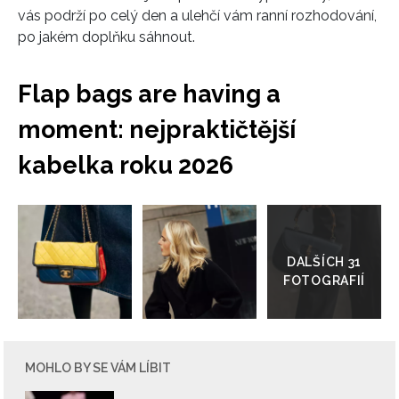
vás podrží po celý den a ulehčí vám ranní rozhodování,
po jakém doplňku sáhnout.
Flap bags are having a
moment: nejpraktičtější
kabelka roku 2026
Přejít
do
galerie
MOHLO BY SE VÁM LÍBIT