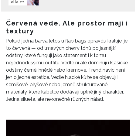
elle.cz
Červená vede. Ale prostor mají i
textury
Pokud jedna barva letos u flap bags opravdu kraluje, je
to červená — od tmavých cherry tónů po jasnější
odstíny, které fungují jako statement i k tomu
nejjednoduššímu outfitu. Vedle ní ale dominují i klasické
odstíny černé, hnědé nebo krémové. Trend navíc není
jen o jedné estetice. Vedle hladké kůže se objevují i
semišové, plyšové nebo jemně strukturované
materiály, které kabelce dodávají úplně jiný charakter.
Jedna silueta, ale nekonečně různých nálad.