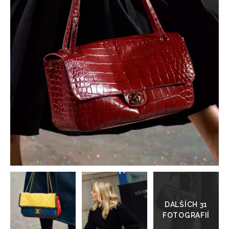
HOME
Přejít
do
galerie