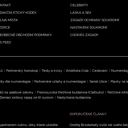
enu
NTAKT
CELEBRITY
DAKČNÍ ETICKÝ KODEX
LÁSKA A SEX
LNÁ MÍSTA
ZÁSADY OCHRANY SOUKROMÍ
ZERCE
NASTAVENÍ SOUKROMÍ
EOBECNÉ OBCHODNÍ PODMÍNKY
COOKIES ZÁSADY
S FEED
ků
|
Partnerský horoskop
|
Testy a kvízy
|
Andělská čísla
|
Cestování
|
Numerologi
oty dle numerologie
|
Partnerské vztahy a numerologie
|
Seriál Ulice
|
Plavky na 
tů na salátové zálivky
|
Francouzská třešňová bublanina (Clafoutis)
|
Pařížské rohl
Domácí iontový nápoj ze tří surovin
|
Nadýchaná bublanina
DOPORUČENÉ ČLÁNKY
 partnerem rutinu, díky které uklidíte
Ondřej Brzobohatý kvůli roli svého tá