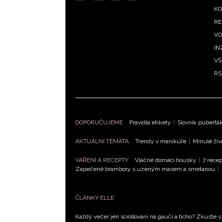
m
KO
RE
VO
IN
VŠ
RS
DOPORUČUJEME
Pravidla etikety
|
Slovník puberťá
AKTUÁLNÍ TÉMATA
Trendy v manikúře
|
Minulé živ
VAŘENÍ A RECEPTY
Vláčné domácí housky
|
7 recep
Zapečené brambory s uzeným masem a smetanou
|
ČLÁNKY ELLE
Každý večer jen scrollování na gauči a ticho? Zkuste s