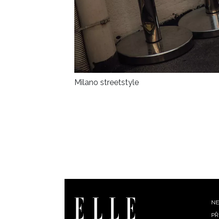
Milano streetstyle
F
NE
PŘ