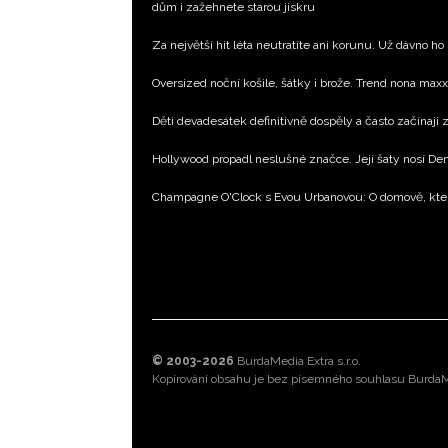
dům i zažehnete starou jiskru
Za největší hit léta neutratíte ani korunu. Už dávno ho
Oversized noční košile, šátky i brože. Trend nona max
Děti devadesátek definitivně dospěly a často začínají
Hollywood propadl neslušné značce. Její šaty nosí D
Champagne O'Clock s Evou Urbanovou: O domově, kte
© 2003-2026
BurdaMedia Extra s.r.o.
Kopírování obsahu je bez písemného souhlasu BurdaMe