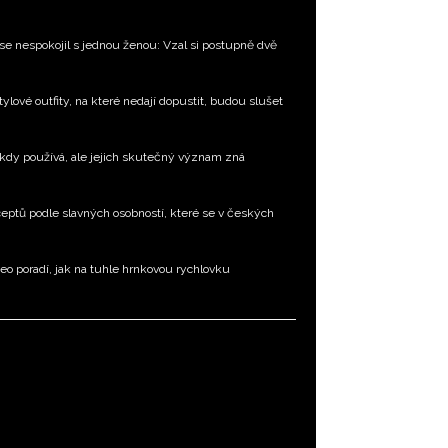
 se nespokojil s jednou ženou: Vzal si postupně dvě
tylové outfity, na které nedají dopustit, budou slušet
kdy používá, ale jejich skutečný význam zná
ceptů podle slavných osobností, které se v českých
o poradí, jak na tuhle hrnkovou rychlovku