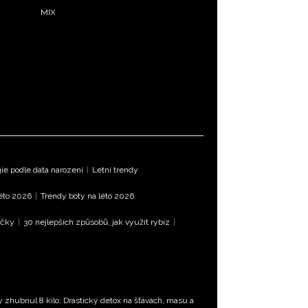
MIX
e podle data narození
|
Letní trendy
léto 2026
|
Trendy boty na léto 2026
íčky
|
30 nejlepších způsobů, jak využít rybíz
|
ty zhubnul 8 kilo: Drastický detox na šťávách, masu a