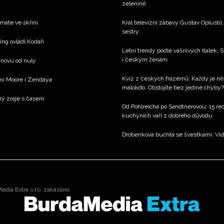
zelenině
 máte ve skříni
Král televizní zábavy Gustav Oplustil
sestry
xing ovládl Kodaň
Letní trendy podle vášnivých Italek. S
i českým ženám
 znovu od nuly
Kvíz z českých frazémů: Každý je ně
emi Moore i Zendaya
málokdo. Obstojíte bez jediné chyby?
rý zraje s časem
Od Pohlreicha po Sandtnerovou: 15 re
kuchyních vaří z dobrého důvodu
Drobenková buchta se švestkami: Vide
dia Extra s.r.o. zakázáno