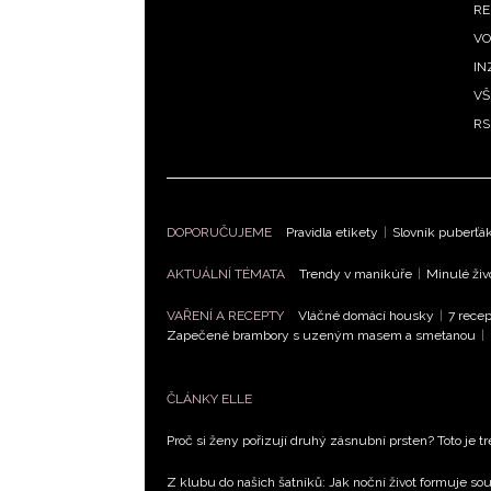
RE
VO
IN
VŠ
RS
DOPORUČUJEME
Pravidla etikety
|
Slovník puberťá
AKTUÁLNÍ TÉMATA
Trendy v manikúře
|
Minulé živ
VAŘENÍ A RECEPTY
Vláčné domácí housky
|
7 recep
Zapečené brambory s uzeným masem a smetanou
|
ČLÁNKY ELLE
Proč si ženy pořizují druhý zásnubní prsten? Toto je tr
Z klubu do našich šatníků: Jak noční život formuje 