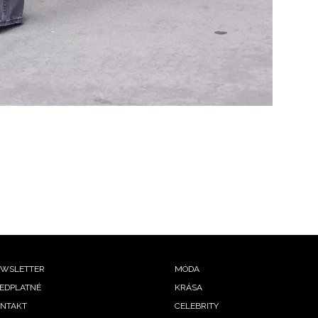
ooter
WSLETTER
MÓDA
EDPLATNÉ
KRÁSA
enu
NTAKT
CELEBRITY