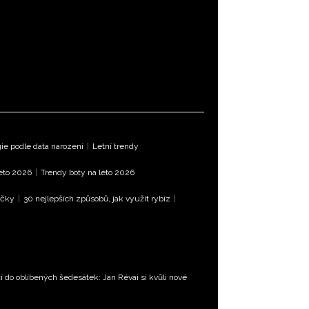
e podle data narození
|
Letní trendy
léto 2026
|
Trendy boty na léto 2026
íčky
|
30 nejlepších způsobů, jak využít rybíz
|
 do oblíbených šedesátek: Jan Révai si kvůli nové