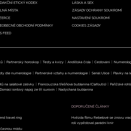
DAKČNÍ ETICKÝ KODEX
LÁSKA A SEX
LNÁ MÍSTA
ZÁSADY OCHRANY SOUKROMÍ
ZERCE
NASTAVENÍ SOUKROMÍ
EOBECNÉ OBCHODNÍ PODMÍNKY
COOKIES ZÁSADY
S FEED
ků
|
Partnerský horoskop
|
Testy a kvízy
|
Andělská čísla
|
Cestování
|
Numerologi
oty dle numerologie
|
Partnerské vztahy a numerologie
|
Seriál Ulice
|
Plavky na 
tů na salátové zálivky
|
Francouzská třešňová bublanina (Clafoutis)
|
Pařížské rohl
Domácí iontový nápoj ze tří surovin
|
Nadýchaná bublanina
DOPORUČENÉ ČLÁNKY
end travel ring
Hvězda filmu Rebelové se znovu vrací
roli vypěstoval parádní knír
současnou módu