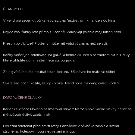
soukromí BurdaMedia Extra s.r.o.
, zaškrtněte toto pole.
ČLÁNKY ELLE
Víkend pro sebe: 5 tipů kam vyrazit na festival, drink, rande a do kina
Nejvíc cool žabky léta přímo z Kodaně. Zakrývají palec a mají kitten heel
Kreatin po třicítce? Pro ženy může mít větší význam, než se zdá
Každý večer jen scrollování na gauči a ticho? Zkuste s partnerem rutinu, díky
které uklidíte dům i zažehnete starou jiskru
Za největší hit léta neutratíte ani korunu. Už dávno ho máte ve skříni
Oversized noční košile, šátky i brože. Trend nona maxxing ovládl Kodaň
DOPORUČENÉ ČLÁNKY
Kariéru Oldřicha Nového nasměroval strýc z Národního divadla: Slavný herec se
měl původně živit zcela jinak
Poslední telefonát před smrtí Ivety Bartošové: Zpěvačka zavolala svému
slavnému kolegovi, hovor netrval ani minutu