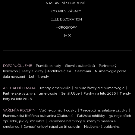
NASTAVENÍ SOUKROMÍ
COOKIES ZÁSADY
ELLE DECORATION
HOROSKOPY
MIX
NEWSLETTER
ODESLAT
DOPORUČUJEME
Pravidla etikety
|
Slovník puberťáků
|
Partnerský
Přihlášením k newsletteru souhlasíte s
Obchodními
horoskop
|
Testy a kvízy
|
Andělská čísla
|
Cestování
|
Numerologie podle
podmínkami společnosti BurdaMedia Extra s.r.o.
a
data narození
|
Letní trendy
potvrzujete, že jste se seznámili se
Zásadami
AKTUÁLNÍ TÉMATA
Trendy v manikúře
|
Minulé životy dle numerologie
|
ochrany soukromí
- BurdaMedia Extra s.r.o. bude s
Partnerské vztahy a numerologie
|
Seriál Ulice
|
Plavky na léto 2026
|
Trendy
Vašimi údaji pracovat zejména k organizaci a
boty na léto 2026
vyhodnocení akce a zasílání novinek.
VAŘENÍ A RECEPTY
Vláčné domácí housky
|
7 receptů na salátové zálivky
|
Francouzská třešňová bublanina (Clafoutis)
|
Pařížské rohlíčky
|
30 nejlepších
Chcete navíc dostávat i další zajímavé a exkluzivní
způsobů, jak využít rybíz
|
Zapečené brambory s uzeným masem a
informace od našich partnerů? Pokud souhlasíte se
smetanou
|
Domácí iontový nápoj ze tří surovin
|
Nadýchaná bublanina
zpracováním údajů k tomuto účelu podle
Zásad ochrany