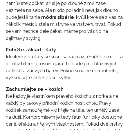
nemůžete dočkat, až si je po dlouhé zimě zase
vezmete na sebe. Ale nikdo pořádně neví, jak dlouho
bude ještě tahle
módní sibérie
, kvůli které se z vás za
několik měsíců stala mistryně ve vrstvení, trvat. Pokud
se vám nechce déle čekat, máme pro vás tip na
zajímavý styling!
Položte základ – šaty
Ideálem jsou šaty se sukní sahající až téměř k zemi – ta
je totiž hitem letošního jara. To bude plné bláznivých
potisků a zářivých barev. Pokud si na ně netroufnete,
vyzkoušejte jarní klasiku, kytky.
Zachumlejte se – kožich
Ne každý je vlastníkem pravého kožichu z norka a ne
každý by takový přírodní kožich nosit chtěl. Pravý
kožíšek samozřejmě víc hřeje na těle, ten umělý zase
na duši. Kompromisem je tedy faux fur i díky dostupné
ceně, efektu a hřejivým vlastnostem. Pokud dvě vrstvy