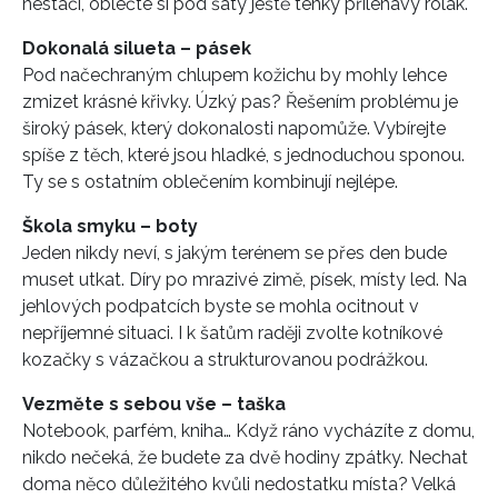
nestačí, oblečte si pod šaty ještě tenký přiléhavý rolák.
Dokonalá silueta – pásek
Pod načechraným chlupem kožichu by mohly lehce
zmizet krásné křivky. Úzký pas? Řešením problému je
široký pásek, který dokonalosti napomůže. Vybírejte
spíše z těch, které jsou hladké, s jednoduchou sponou.
Ty se s ostatním oblečením kombinují nejlépe.
Škola smyku – boty
Jeden nikdy neví, s jakým terénem se přes den bude
muset utkat. Díry po mrazivé zimě, písek, místy led. Na
jehlových podpatcích byste se mohla ocitnout v
nepříjemné situaci. I k šatům raději zvolte kotníkové
kozačky s vázačkou a strukturovanou podrážkou.
Vezměte s sebou vše – taška
Notebook, parfém, kniha… Když ráno vycházíte z domu,
nikdo nečeká, že budete za dvě hodiny zpátky. Nechat
doma něco důležitého kvůli nedostatku místa? Velká