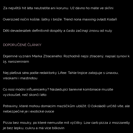
Za největší hit léta neutratíte ani korunu. Už dávno ho máte ve skříni
Oversized noční košile, šátky i brože. Trend nona maxxing ovládl Kodaň
Děti devadesátek definitivně dospěly a často začínají znovu od nuly
DOPORUČENÉ ČLÁNKY
Dojemné vyznání Marka Ztraceného: Rozhodně nejsi ztracený, napsal synovi k
15. narozeninám
Nej pleťová séra podle redaktorky Lifee: Tahle trojice zabojuje s únavou,
vráskami i mastnotou
Co nosí módní influencerky? Následující barevné kombinace musíte
vyzkoušet, než skončí léto
Potraviny, které mohou domácím mazlíčkům ublížit: O čokoládě určitě víte, ale
nebezpečné je i exotické ovoce
Pizza bez mouky, po které nemusíte mít výčitky. Low carb pizza z mozzarelly
je bez lepku, cukru a má více bílkovin