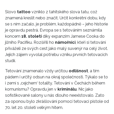
Slovo
tattoo
vzniklo z tahitského slova tatu, což
znamená kreslit nebo značit. Určit konkrétní dobu, kdy
se s ním začalo, je problém, každopádně – jeho historie
je opravdu pestrá. Evropa se s tetováním seznámila
koncem
18. století
díky expanzím Jamese Cooka do
jižního Pacifiku. Rozšířili ho
námořníci
, kteří si tetování
přiváželi ze svých cest jako malý suvenýr na celý život.
Jejich zájem vyvolal potřebu vzniku prvních tetovacích
studií.
Tetování znamenalo vždy určitou
odlišnost
, a tím
pádem i určitý odsun na okraj společnosti. Týkalo se to
i zemí s ‚cejchem‘ totality. Tetování v Čechách během
komunismu? Opravdu jen v
kriminálu
. Nic jako
sofistikované salony u nás dlouho neexistovalo. Zato
za oponou bylo zkrášlování pomocí tetovací pistole od
70. let 20. století velkým hitem.