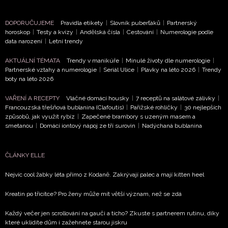
DOPORUČUJEME
Pravidla etikety
|
Slovník puberťáků
|
Partnerský
ODESLAT
horoskop
|
Testy a kvízy
|
Andělská čísla
|
Cestování
|
Numerologie podle
data narození
|
Letní trendy
Přihlášením k newsletteru souhlasíte s
Obchodními
AKTUÁLNÍ TÉMATA
Trendy v manikúře
|
Minulé životy dle numerologie
|
podmínkami společnosti BurdaMedia Extra s.r.o.
a
Partnerské vztahy a numerologie
|
Seriál Ulice
|
Plavky na léto 2026
|
Trendy
potvrzujete, že jste se seznámili se
Zásadami
boty na léto 2026
ochrany soukromí
- BurdaMedia Extra s.r.o. bude s
Vašimi údaji pracovat zejména k organizaci a
VAŘENÍ A RECEPTY
Vláčné domácí housky
|
7 receptů na salátové zálivky
|
Francouzská třešňová bublanina (Clafoutis)
|
Pařížské rohlíčky
|
30 nejlepších
vyhodnocení akce a zasílání novinek.
způsobů, jak využít rybíz
|
Zapečené brambory s uzeným masem a
smetanou
|
Domácí iontový nápoj ze tří surovin
|
Nadýchaná bublanina
Chcete navíc dostávat i další zajímavé a exkluzivní
informace od našich partnerů? Pokud souhlasíte se
zpracováním údajů k tomuto účelu podle
Zásad ochrany
ČLÁNKY ELLE
soukromí BurdaMedia Extra s.r.o.
, zaškrtněte toto pole.
Nejvíc cool žabky léta přímo z Kodaně. Zakrývají palec a mají kitten heel
Kreatin po třicítce? Pro ženy může mít větší význam, než se zdá
Každý večer jen scrollování na gauči a ticho? Zkuste s partnerem rutinu, díky
které uklidíte dům i zažehnete starou jiskru