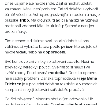
Dnes už jsme ale někde jinde. Zajít si nechat udělat
zajímavou kérku není problém. Tatéři dokážou vytvořit
téměř všechno. Asi nejprogresivnějším studiem u nás je
pražské
Tribo
. Má dlouhou
tradici
a nabízí nejrůznější
možnosti zdobení těla. Je útulné, příjemné a není jen
pro ‚drsňáky‘.
Tím necheme diskriminovat ostatní dobré salony,
většinou si vybíráte tatéra podle
práce
, kterou jste už
někde
viděli
, nebo na
doporučení
.
Své kontroverzní vizitky se tetování zbavilo. Nosí ho
zpěvačky, herečky i politici. Své místo si našlo i ve
světě módy. Potetovaná
modelka
? Dnes to opravdu
není žádný problém. Dánská topmodelka
Freja Beha
Erichsen
je v poslední době na roztrhání a v módních
kampaních se její tetování spíš dobře prodává.
Co říct závěrem? Módním obrázkům odzvonilo. Už
nejde jen o efekt, jde o víc. O
sebevyjádření
a
smysl
,