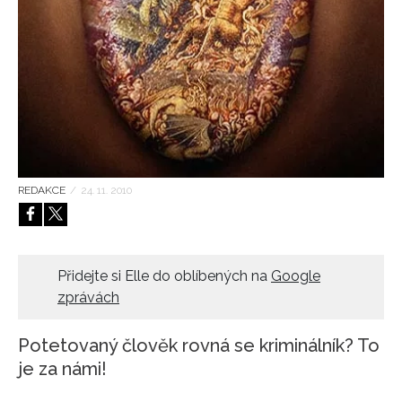
HOME
REDAKCE
/
24. 11. 2010
Přidejte si Elle do oblíbených na
Google
zprávách
Potetovaný člověk rovná se kriminálník? To
je za námi!