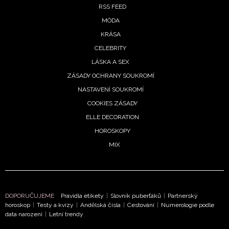
Vašimi údaji pracovat zejména k organizaci a
RSS FEED
vyhodnocení akce a zasílání novinek.
MÓDA
KRÁSA
Chcete navíc dostávat i další zajímavé a exkluzivní
CELEBRITY
informace od našich partnerů? Pokud souhlasíte se
zpracováním údajů k tomuto účelu podle
Zásad ochrany
LÁSKA A SEX
soukromí BurdaMedia Extra s.r.o.
, zaškrtněte toto pole.
ZÁSADY OCHRANY SOUKROMÍ
NASTAVENÍ SOUKROMÍ
COOKIES ZÁSADY
ELLE DECORATION
HOROSKOPY
MIX
DOPORUČUJEME
Pravidla etikety
|
Slovník puberťáků
|
Partnerský
horoskop
|
Testy a kvízy
|
Andělská čísla
|
Cestování
|
Numerologie podle
data narození
|
Letní trendy