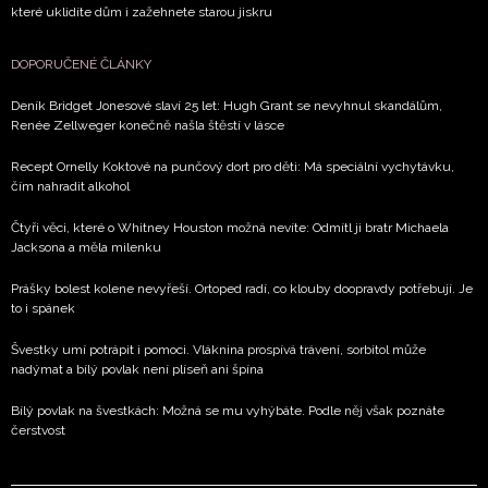
které uklidíte dům i zažehnete starou jiskru
DOPORUČENÉ ČLÁNKY
Deník Bridget Jonesové slaví 25 let: Hugh Grant se nevyhnul skandálům,
Renée Zellweger konečně našla štěstí v lásce
Recept Ornelly Koktové na punčový dort pro děti: Má speciální vychytávku,
čím nahradit alkohol
Čtyři věci, které o Whitney Houston možná nevíte: Odmítl ji bratr Michaela
Jacksona a měla milenku
Prášky bolest kolene nevyřeší. Ortoped radí, co klouby doopravdy potřebují. Je
to i spánek
Švestky umí potrápit i pomoci. Vláknina prospívá trávení, sorbitol může
nadýmat a bílý povlak není plíseň ani špína
Bílý povlak na švestkách: Možná se mu vyhýbáte. Podle něj však poznáte
čerstvost