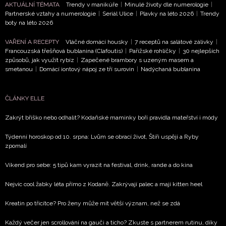
AKTUÁLNÍ TÉMATA
Trendy v manikúře
|
Minulé životy dle numerologie
|
Partnerské vztahy a numerologie
|
Seriál Ulice
|
Plavky na léto 2026
|
Trendy
boty na léto 2026
VAŘENÍ A RECEPTY
Vláčné domácí housky
|
7 receptů na salátové zálivky
|
Francouzská třešňová bublanina (Clafoutis)
|
Pařížské rohlíčky
|
30 nejlepších
způsobů, jak využít rybíz
|
Zapečené brambory s uzeným masem a
smetanou
|
Domácí iontový nápoj ze tří surovin
|
Nadýchaná bublanina
ČLÁNKY ELLE
Zakrýt bříško nebo odhalit? Kodaňské maminky boří pravidla mateřství i módy
Týdenní horoskop od 10. srpna: Lvům se obrací život, Štíři uspějí a Ryby
zpomalí
Víkend pro sebe: 5 tipů kam vyrazit na festival, drink, rande a do kina
Nejvíc cool žabky léta přímo z Kodaně. Zakrývají palec a mají kitten heel
Kreatin po třicítce? Pro ženy může mít větší význam, než se zdá
Každý večer jen scrollování na gauči a ticho? Zkuste s partnerem rutinu, díky