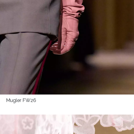
Přihlášením k newsletteru souhlasíte s
Obchodními
podmínkami společnosti BurdaMedia Extra s.r.o.
a
potvrzujete, že jste se seznámili se
Zásadami
ochrany soukromí
- BurdaMedia Extra s.r.o. bude s
Vašimi údaji pracovat zejména k organizaci a
vyhodnocení akce a zasílání novinek.
Chcete navíc dostávat i další zajímavé a exkluzivní
informace od našich partnerů? Pokud souhlasíte se
zpracováním údajů k tomuto účelu podle
Zásad ochrany
soukromí BurdaMedia Extra s.r.o.
, zaškrtněte toto pole.
Mugler FW26