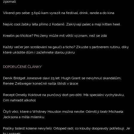
zpomalí
Víkend pro sebe: 5 tipů kam vyrazit na festival, drink, rande a do kina
Nejvíc cool žabky léta přímo z Kodaně. Zakrývají palec a mají kitten heel
Kreatin po třicítce? Pro ženy může mít větší význam, než se zdá
Každý večer jen scrollování na gauči a ticho? Zkuste s partnerem rutinu, díky
které uklidíte dům i zažehnete starou jiskru
DOPORUČENÉ ČLÁNKY
Deník Bridget Jonesové slaví 25 let: Hugh Grant se nevyhnul skandálům,
Renée Zellweger konečně našla štěstí v lásce
Recept Ornelly Koktové na punčový dort pro děti: Má speciální vychytávku,
čím nahradit alkohol
Čtyři věci, které o Whitney Houston možná nevíte: Odmítl ji bratr Michaela
Jacksona a měla milenku
Prášky bolest kolene nevyřeší. Ortoped radí, co klouby doopravdy potřebují. Je
to i spánek