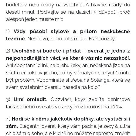
budete v něm ready na všechno. A hlavně: ready do
deseti minut. Podívejte se na dalších 5 důvodů, proč
alespoň jeden musíte mít:
1)
Vždy působí stylově a přitom neskutečně
ležérně.
Není divu, že ho tolik milují i Francouzky.
2)
Uvolněně si budete i přidat – overal je jedna z
nejpohodlnějších věcí, ve které vás nic nezaskočí.
Ani spontánní drink na břehu řeky, ani nečekaná jízda na
skútru či cokoliv jiného, co by v "malých černých" mohl
být problém. Vzpomínáte si třeba na Solange, která ve
svém svatebním overalu nasedla na kolo?
3)
Umí omladit.
Obzvlášť, když zvolíte denimové
lacláče nebo overal s volánky. Roztomilost na 100%.
4)
Hodí se k němu jakékoliv doplňky, ale vystačí si i
sám.
Elegantní overal, který vám padne, je sexy & ultra
chic sám o sobě, ale klidně ho můžete naprosto změnit