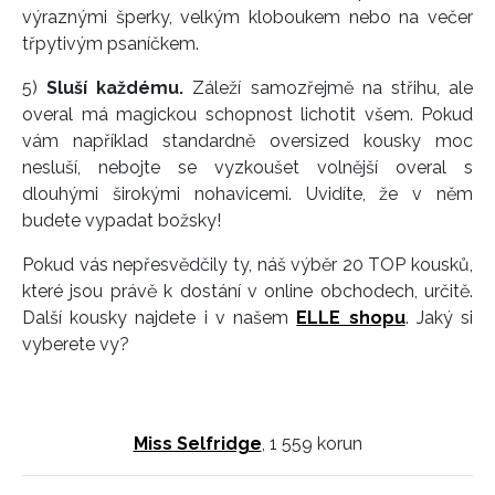
výraznými šperky, velkým kloboukem nebo na večer
třpytivým psaníčkem.
5)
Sluší každému.
Záleží samozřejmě na střihu, ale
overal má magickou schopnost lichotit všem. Pokud
vám například standardně oversized kousky moc
nesluší, nebojte se vyzkoušet volnější overal s
dlouhými širokými nohavicemi. Uvidíte, že v něm
budete vypadat božsky!
Pokud vás nepřesvědčily ty, náš výběr 20 TOP kousků,
které jsou právě k dostání v online obchodech, určitě.
Další kousky najdete i v našem
ELLE shopu
. Jaký si
vyberete vy?
Miss Selfridge
, 1 559 korun