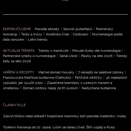
DOPORUČUJEME
Pravidla etikety
|
Slovník puberťáků
|
Partnerský
horoskop
|
Testy a kvízy
|
Andělská čísla
|
Cestování
|
Numerologie podle
data narození
|
Letní trendy
AKTUÁLNÍ TÉMATA
Trendy v manikúře
|
Minulé životy dle numerologie
|
Partnerské vztahy a numerologie
|
Seriál Ulice
|
Plavky na léto 2026
|
Trendy
boty na léto 2026
VAŘENÍ A RECEPTY
Vláčné domácí housky
|
7 receptů na salátové zálivky
|
Francouzská třešňová bublanina (Clafoutis)
|
Pařížské rohlíčky
|
30 nejlepších
způsobů, jak využít rybíz
|
Zapečené brambory s uzeným masem a
smetanou
|
Domácí iontový nápoj ze tří surovin
|
Nadýchaná bublanina
ČLÁNKY ELLE
Zakrýt bříško nebo odhalit? Kodaňské maminky boří pravidla mateřství i módy
Týdenní horoskop od 10. srpna: Lvům se obrací život, Štíři uspějí a Ryby