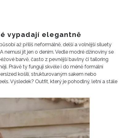
ré vypadají elegantně
sobí až příliš neformálně, delší a volnější siluety
. A nemusí jít jen o denim. Vedle modré džínoviny se
žové barvě, často z pevnější bavlny či tailoring
ji. Právě ty fungují skvěle i do méně formální
ersized košilí, strukturovaným sakem nebo
els. Výsledek? Outfit, který je pohodlný, letní a stále