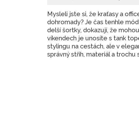
Mysleli jste si, že kraťasy a of
dohromady? Je čas tenhle módní
delší šortky, dokazují, že mohou
víkendech je unosíte s tank to
stylingu na cestách, ale v elegan
správný střih, materiál a trochu 