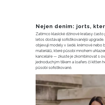
Nejen denim: jorts, kte
Zatímco klasické džínové kraťasy často pů
letos dostávají sofistikovanější upgrade
objevují modely v šedé, krémové nebo bé
materiálů, které působí mnohem uhlazeně
kanceláře — zkuste je zkombinovat s ov
jednoduchým tílkem a loafers či kitten he
působí sofistikovaně.