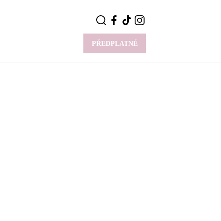
PŘEDPLATNÉ
VÍCE
Y
CELEBRITY
Novinky
Styl slavných
Rozhovory
ie