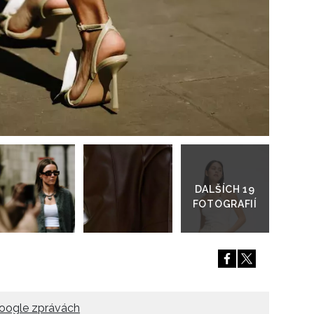
Přejít
do
galerie
oogle zprávách