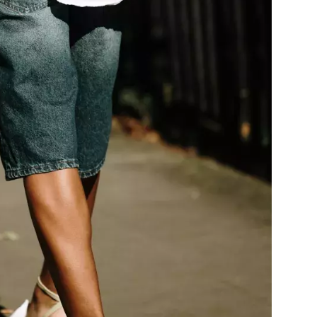
Přihlášením k newsletteru souhlasíte s
Obcho
společnosti BurdaMedia Extra s.r.o.
a potv
Zásadami ochrany soukromí
- BurdaMedia E
pracovat zejména k organizaci a vyhodnocení 
Chcete navíc dostávat i další zajímavé a exkluz
Pokud souhlasíte se zpracováním údajů k tom
soukromí BurdaMedia Extra s.r.o.
, zaškrtnět