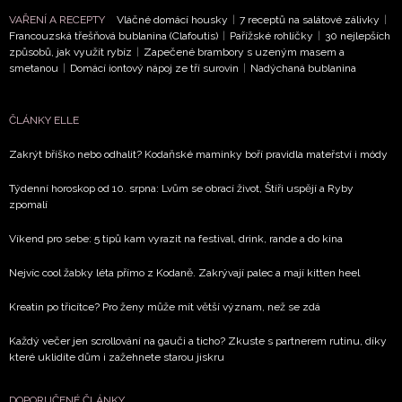
podmínkami společnosti BurdaMedia Extra s.r.o.
a
VAŘENÍ A RECEPTY
Vláčné domácí housky
|
7 receptů na salátové zálivky
|
potvrzujete, že jste se seznámili se
Zásadami
Francouzská třešňová bublanina (Clafoutis)
|
Pařížské rohlíčky
|
30 nejlepších
ochrany soukromí
- BurdaMedia Extra s.r.o. bude s
způsobů, jak využít rybíz
|
Zapečené brambory s uzeným masem a
smetanou
|
Domácí iontový nápoj ze tří surovin
|
Nadýchaná bublanina
Vašimi údaji pracovat zejména k organizaci a
vyhodnocení akce a zasílání novinek.
ČLÁNKY ELLE
Chcete navíc dostávat i další zajímavé a exkluzivní
informace od našich partnerů? Pokud souhlasíte se
Zakrýt bříško nebo odhalit? Kodaňské maminky boří pravidla mateřství i módy
zpracováním údajů k tomuto účelu podle
Zásad ochrany
soukromí BurdaMedia Extra s.r.o.
, zaškrtněte toto pole.
Týdenní horoskop od 10. srpna: Lvům se obrací život, Štíři uspějí a Ryby
zpomalí
Víkend pro sebe: 5 tipů kam vyrazit na festival, drink, rande a do kina
Nejvíc cool žabky léta přímo z Kodaně. Zakrývají palec a mají kitten heel
Kreatin po třicítce? Pro ženy může mít větší význam, než se zdá
Každý večer jen scrollování na gauči a ticho? Zkuste s partnerem rutinu, díky
které uklidíte dům i zažehnete starou jiskru
DOPORUČENÉ ČLÁNKY