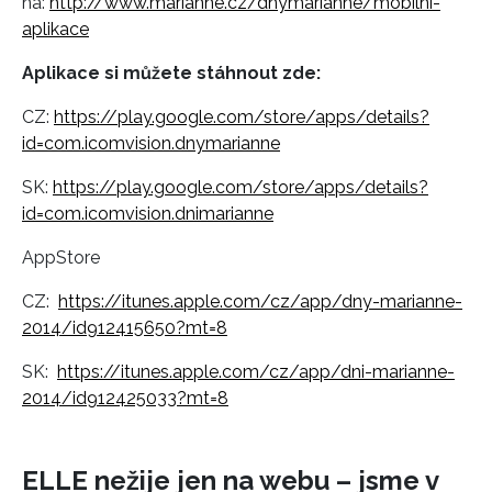
na:
http://www.marianne.cz/dnymarianne/mobilni-
aplikace
Aplikace si můžete stáhnout zde:
CZ:
https://play.google.com/store/apps/details?
id=com.icomvision.dnymarianne
SK:
https://play.google.com/store/apps/details?
id=com.icomvision.dnimarianne
AppStore
CZ:
https://itunes.apple.com/cz/app/dny-marianne-
2014/id912415650?mt=8
SK:
https://itunes.apple.com/cz/app/dni-marianne-
2014/id912425033?mt=8
ELLE nežije jen na webu – jsme v