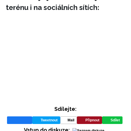
terénu i na sociálních sítích:
INFORMACE
REDAKCE
Sdílejte:
Tweetnout
Mail
Připnout
Sdílet
Vstup do diskuze: