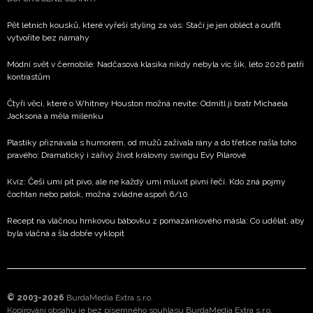
Pět letních kousků, které vyřeší styling za vás: Stačí je jen obléct a outfit
vytvoříte bez námahy
Módní svět v černobílé: Nadčasová klasika nikdy nebyla víc šik, léto 2026 patří
kontrastům
Čtyři věci, které o Whitney Houston možná nevíte: Odmítl ji bratr Michaela
Jacksona a měla milenku
Plastiky přiznávala s humorem, od mužů zažívala rány a do třetice našla toho
pravého: Dramatický i zářivý život královny swingu Evy Pilarové
Kvíz: Češi umí pít pivo, ale ne každý umí mluvit pivní řečí. Kdo zná pojmy
čochtan nebo patok, možná zvládne aspoň 6/10
Recept na vláčnou hrnkovou bábovku z pomazánkového másla: Co udělat, aby
byla vláčná a šla dobře vyklopit
© 2003-2026
BurdaMedia Extra s.r.o.
Kopírování obsahu je bez písemného souhlasu BurdaMedia Extra s.r.o.