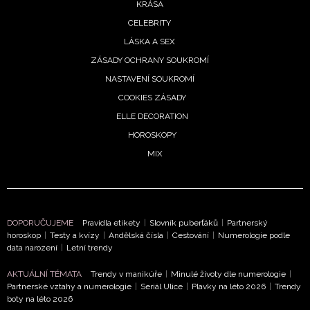
KRÁSA
CELEBRITY
LÁSKA A SEX
ZÁSADY OCHRANY SOUKROMÍ
NASTAVENÍ SOUKROMÍ
COOKIES ZÁSADY
ELLE DECORATION
HOROSKOPY
MIX
DOPORUČUJEME
Pravidla etikety
|
Slovník puberťáků
|
Partnerský
NEWSLETTER
horoskop
|
Testy a kvízy
|
Andělská čísla
|
Cestování
|
Numerologie podle
data narození
|
Letní trendy
ODESLAT
AKTUÁLNÍ TÉMATA
Trendy v manikúře
|
Minulé životy dle numerologie
|
Partnerské vztahy a numerologie
|
Seriál Ulice
|
Plavky na léto 2026
|
Trendy
Přihlášením k newsletteru souhlasíte s
Obchodními
boty na léto 2026