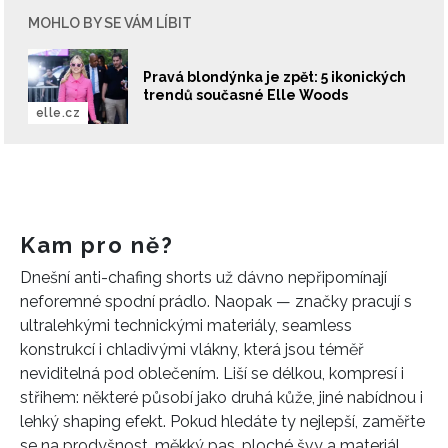
MOHLO BY SE VÁM LÍBIT
Pravá blondýnka je zpět: 5 ikonických
trendů současné Elle Woods
elle.cz
Kam pro ně?
Dnešní anti-chafing shorts už dávno nepřipomínají
neforemné spodní prádlo. Naopak — značky pracují s
ultralehkými technickými materiály, seamless
konstrukcí i chladivými vlákny, která jsou téměř
neviditelná pod oblečením. Liší se délkou, kompresí i
střihem: některé působí jako druhá kůže, jiné nabídnou i
lehký shaping efekt. Pokud hledáte ty nejlepší, zaměřte
se na prodyšnost, měkký pas, ploché švy a materiál,