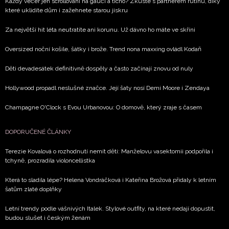
Každý večer jen scrollování na gauči a ticho? Zkuste s partnerem rutinu, díky
které uklidíte dům i zažehnete starou jiskru
Za největší hit léta neutratíte ani korunu. Už dávno ho máte ve skříni
Oversized noční košile, šátky i brože. Trend nona maxxing ovládl Kodaň
Děti devadesátek definitivně dospěly a často začínají znovu od nuly
Hollywood propadl neslušné značce. Její šaty nosí Demi Moore i Zendaya
Champagne O'Clock s Evou Urbanovou: O domově, který zraje s časem
DOPORUČENÉ ČLÁNKY
Terezie Kovalová o rozhodnutí nemít děti: Manželovu vasektomii podpořila i
tchyně, prozradila violoncellistka
Která to sladila lépe? Helena Vondráčková i Kateřina Brožová přidaly k letním
šatům zlaté doplňky
Letní trendy podle vášnivých Italek. Stylové outfity, na které nedají dopustit,
budou slušet i českým ženám