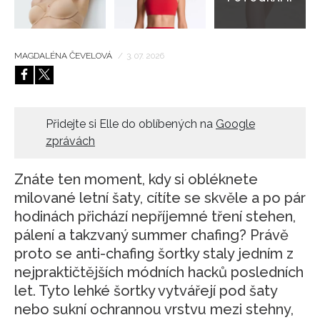
MAGDALÉNA ČEVELOVÁ
/
3. 07. 2026
Přidejte si Elle do oblíbených na
Google
zprávách
Znáte ten moment, kdy si obléknete
milované letní šaty, cítíte se skvěle a po pár
hodinách přichází nepříjemné tření stehen,
pálení a takzvaný summer chafing? Právě
proto se anti-chafing šortky staly jedním z
nejpraktičtějších módních hacků posledních
let. Tyto lehké šortky vytvářejí pod šaty
nebo sukní ochrannou vrstvu mezi stehny,