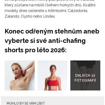
INFORMACE
který zůstane na místě i během horkých dnů. Kvalitní
modely dnes seženete u Intimissimi, Calzedonia,
REDAKCE
Zalando, Oysho nebo Lindex.
Konec odřeným stehnům aneb
vyberte si své anti-chafing
shorts pro léto 2026:
Přejít
do
galerie
MOHLO BY SE VÁM LÍBIT