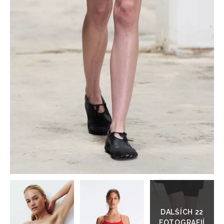
HOME
Přejít
do
galerie