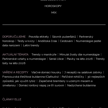
HOROSKOPY
MIX
DOPORUČUJEME
Pravidla etikety
|
Slovník puberťáků
|
Partnerský
horoskop
|
Testy a kvízy
|
Andělská čísla
|
Cestování
|
Numerologie podle
data narození
|
Letní trendy
AKTUÁLNÍ TÉMATA
Trendy v manikúře
|
Minulé životy dle numerologie
|
Partnerské vztahy a numerologie
|
Seriál Ulice
|
Plavky na léto 2026
|
Trendy
boty na léto 2026
VAŘENÍ A RECEPTY
Vláčné domácí housky
|
7 receptů na salátové zálivky
|
Francouzská třešňová bublanina (Clafoutis)
|
Pařížské rohlíčky
|
30 nejlepších
způsobů, jak využít rybíz
|
Zapečené brambory s uzeným masem a
smetanou
|
Domácí iontový nápoj ze tří surovin
|
Nadýchaná bublanina
ČLÁNKY ELLE