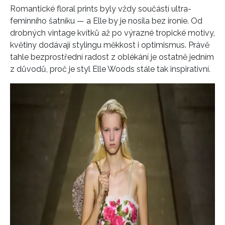
REDAKCE
Romantické floral prints byly vždy součástí ultra-
feminního šatníku — a Elle by je nosila bez ironie. Od
drobných vintage kvítků až po výrazné tropické motivy,
květiny dodávají stylingu měkkost i optimismus. Právě
tahle bezprostřední radost z oblékání je ostatně jedním
z důvodů, proč je styl Elle Woods stále tak inspirativní.