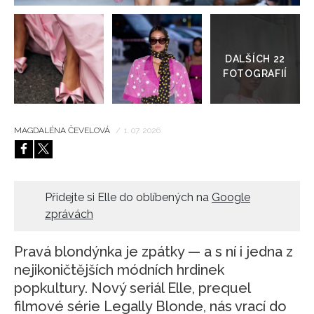
Přejít
HOME
do
galerie
MAGDALÉNA ČEVELOVÁ
/
1. 07. 2026
Přidejte si Elle do oblíbených na
Google
zprávách
Pravá blondýnka je zpátky — a s ní i jedna z
nejikoničtějších módních hrdinek
popkultury. Nový seriál Elle, prequel
filmové série Legally Blonde, nás vrací do