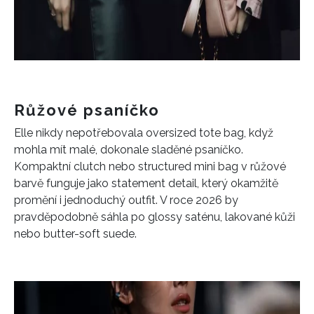
Růžové psaníčko
Elle nikdy nepotřebovala oversized tote bag, když
mohla mít malé, dokonale sladěné psaníčko.
Kompaktní clutch nebo structured mini bag v růžové
barvě funguje jako statement detail, který okamžitě
promění i jednoduchý outfit. V roce 2026 by
pravděpodobně sáhla po glossy saténu, lakované kůži
nebo butter-soft suede.