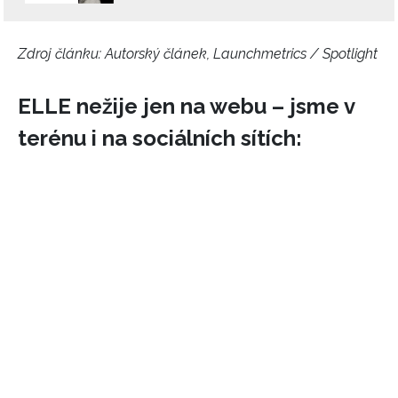
vyhodnocení akce a zasílání novinek.
Chcete navíc dostávat i další zajímavé a exkluzivní
Zdroj článku:
Autorský článek, Launchmetrics / Spotlight
informace od našich partnerů? Pokud souhlasíte se
zpracováním údajů k tomuto účelu podle
Zásad ochrany
soukromí BurdaMedia Extra s.r.o.
, zaškrtněte toto pole.
ELLE nežije jen na webu – jsme v
terénu i na sociálních sítích: