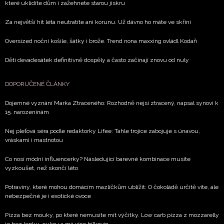
které uklidíte dům i zažehnete starou jiskru
Za největší hit léta neutratíte ani korunu. Už dávno ho máte ve skříni
Oversized noční košile, šátky i brože. Trend nona maxxing ovládl Kodaň
Děti devadesátek definitivně dospěly a často začínají znovu od nuly
DOPORUČENÉ ČLÁNKY
Dojemné vyznání Marka Ztraceného: Rozhodně nejsi ztracený, napsal synovi k
15. narozeninám
Nej pleťová séra podle redaktorky Lifee: Tahle trojice zabojuje s únavou,
vráskami i mastnotou
Co nosí módní influencerky? Následující barevné kombinace musíte
vyzkoušet, než skončí léto
Potraviny, které mohou domácím mazlíčkům ublížit: O čokoládě určitě víte, ale
nebezpečné je i exotické ovoce
Pizza bez mouky, po které nemusíte mít výčitky. Low carb pizza z mozzarelly