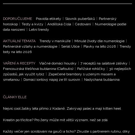
DOPORUČUJEME
Pravidla etikety
|
Slovník puberťáků
|
Partnerský
horoskop
|
Testy a kvízy
|
Andělská čísla
|
Cestování
|
Numerologie podle
data narození
|
Letní trendy
AKTUÁLNÍ TÉMATA
Trendy v manikúře
|
Minulé životy dle numerologie
|
Partnerské vztahy a numerologie
|
Seriál Ulice
|
Plavky na léto 2026
|
Trendy
boty na léto 2026
VAŘENÍ A RECEPTY
Vláčné domácí housky
|
7 receptů na salátové zálivky
|
Francouzská třešňová bublanina (Clafoutis)
|
Pařížské rohlíčky
|
30 nejlepších
způsobů, jak využít rybíz
|
Zapečené brambory s uzeným masem a
smetanou
|
Domácí iontový nápoj ze tří surovin
|
Nadýchaná bublanina
ČLÁNKY ELLE
Nejvíc cool žabky léta přímo z Kodaně. Zakrývají palec a mají kitten heel
Kreatin po třicítce? Pro ženy může mít větší význam, než se zdá
Každý večer jen scrollování na gauči a ticho? Zkuste s partnerem rutinu, díky