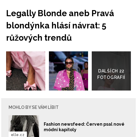
Legally Blonde aneb Pravá
blondýnka hlásí návrat: 5
růžových trendů
Přejít
do
galerie
NEWSLETTER
ODESLAT
Přihlášením k newsletteru souhlasíte s
Obchodními
MOHLO BY SE VÁM LÍBIT
podmínkami společnosti BurdaMedia Extra s.r.o.
a
potvrzujete, že jste se seznámili se
Zásadami
ochrany soukromí
- BurdaMedia Extra s.r.o. bude s
Fashion newsfeed: Červen psal nové
módní kapitoly
Vašimi údaji pracovat zejména k organizaci a
elle.cz