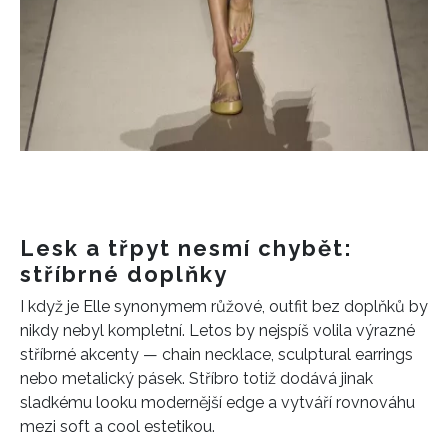
Lesk a třpyt nesmí chybět:
stříbrné doplňky
I když je Elle synonymem růžové, outfit bez doplňků by
nikdy nebyl kompletní. Letos by nejspíš volila výrazné
stříbrné akcenty — chain necklace, sculptural earrings
nebo metalický pásek. Stříbro totiž dodává jinak
sladkému looku modernější edge a vytváří rovnováhu
mezi soft a cool estetikou.