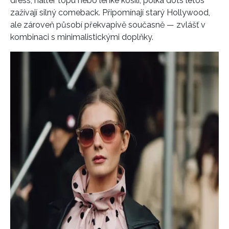
dress, halter topu nebo lehké košili, polka dots letos
zažívají silný comeback. Připomínají starý Hollywood,
ale zároveň působí překvapivě současně — zvlášť v
kombinaci s minimalistickými doplňky.