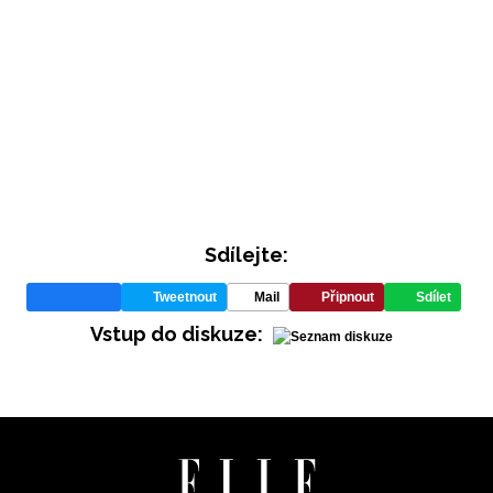
Sdílejte:
Tweetnout
Mail
Připnout
Sdílet
Vstup do diskuze: