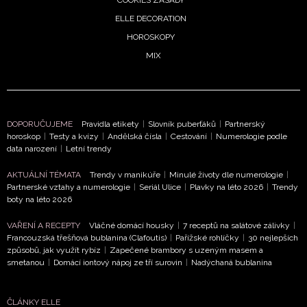
ELLE DECORATION
HOROSKOPY
MIX
DOPORUČUJEME
Pravidla etikety
|
Slovník puberťáků
|
Partnerský
horoskop
|
Testy a kvízy
|
Andělská čísla
|
Cestování
|
Numerologie podle
data narození
|
Letní trendy
AKTUÁLNÍ TÉMATA
Trendy v manikúře
|
Minulé životy dle numerologie
|
Partnerské vztahy a numerologie
|
Seriál Ulice
|
Plavky na léto 2026
|
Trendy
boty na léto 2026
NEWSLETTER
VAŘENÍ A RECEPTY
Vláčné domácí housky
|
7 receptů na salátové zálivky
|
Francouzská třešňová bublanina (Clafoutis)
|
Pařížské rohlíčky
|
30 nejlepších
způsobů, jak využít rybíz
|
Zapečené brambory s uzeným masem a
ODESLAT
smetanou
|
Domácí iontový nápoj ze tří surovin
|
Nadýchaná bublanina
Přihlášením k newsletteru souhlasíte s
Obchodními
ČLÁNKY ELLE
podmínkami společnosti BurdaMedia Extra s.r.o.
a