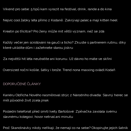
potvrzujete, že jste se seznámili se
Zásadami
Víkend pro sebe: 5 tipů kam vyrazit na festival, drink, rande a do kina
ochrany soukromí
- BurdaMedia Extra s.r.o. bude s
Nejvíc cool žabky léta přímo z Kodaně. Zakrývají palec a mají kitten heel
Vašimi údaji pracovat zejména k organizaci a
vyhodnocení akce a zasílání novinek.
Kreatin po třicítce? Pro ženy může mít větší význam, než se zdá
Chcete navíc dostávat i další zajímavé a exkluzivní
Každý večer jen scrollování na gauči a ticho? Zkuste s partnerem rutinu, díky
informace od našich partnerů? Pokud souhlasíte se
které uklidíte dům i zažehnete starou jiskru
zpracováním údajů k tomuto účelu podle
Zásad ochrany
soukromí BurdaMedia Extra s.r.o.
, zaškrtněte toto pole.
Za největší hit léta neutratíte ani korunu. Už dávno ho máte ve skříni
Oversized noční košile, šátky i brože. Trend nona maxxing ovládl Kodaň
DOPORUČENÉ ČLÁNKY
Kariéru Oldřicha Nového nasměroval strýc z Národního divadla: Slavný herec se
měl původně živit zcela jinak
Poslední telefonát před smrtí Ivety Bartošové: Zpěvačka zavolala svému
slavnému kolegovi, hovor netrval ani minutu
Proč Skandinávky nikdy neříkají, že nemají co na sebe? Okopírujte jejich šatník