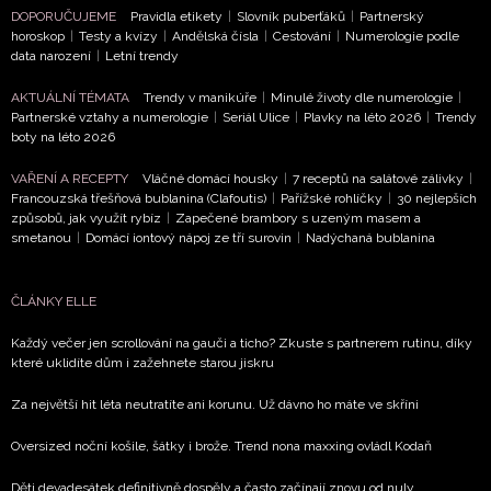
DOPORUČUJEME
Pravidla etikety
|
Slovník puberťáků
|
Partnerský
horoskop
|
Testy a kvízy
|
Andělská čísla
|
Cestování
|
Numerologie podle
data narození
|
Letní trendy
NEWSLETTER
AKTUÁLNÍ TÉMATA
Trendy v manikúře
|
Minulé životy dle numerologie
|
Partnerské vztahy a numerologie
|
Seriál Ulice
|
Plavky na léto 2026
|
Trendy
boty na léto 2026
ODESLAT
VAŘENÍ A RECEPTY
Vláčné domácí housky
|
7 receptů na salátové zálivky
|
Francouzská třešňová bublanina (Clafoutis)
|
Pařížské rohlíčky
|
30 nejlepších
Přihlášením k newsletteru souhlasíte s
Obchodními
způsobů, jak využít rybíz
|
Zapečené brambory s uzeným masem a
podmínkami společnosti BurdaMedia Extra s.r.o.
a
smetanou
|
Domácí iontový nápoj ze tří surovin
|
Nadýchaná bublanina
potvrzujete, že jste se seznámili se
Zásadami
ochrany soukromí
- BurdaMedia Extra s.r.o. bude s
ČLÁNKY ELLE
Vašimi údaji pracovat zejména k organizaci a
vyhodnocení akce a zasílání novinek.
Každý večer jen scrollování na gauči a ticho? Zkuste s partnerem rutinu, díky
které uklidíte dům i zažehnete starou jiskru
Chcete navíc dostávat i další zajímavé a exkluzivní
informace od našich partnerů? Pokud souhlasíte se
Za největší hit léta neutratíte ani korunu. Už dávno ho máte ve skříni
zpracováním údajů k tomuto účelu podle
Zásad ochrany
Oversized noční košile, šátky i brože. Trend nona maxxing ovládl Kodaň
soukromí BurdaMedia Extra s.r.o.
, zaškrtněte toto pole.
Děti devadesátek definitivně dospěly a často začínají znovu od nuly