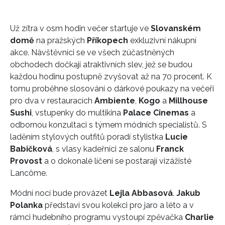
Už zítra v osm hodin večer startuje ve
Slovanském
domě
na pražských
Příkopech
exkluzivní nákupní
akce. Návštěvníci se ve všech zúčastněných
obchodech dočkají atraktivních slev, jež se budou
každou hodinu postupně zvyšovat až na 70 procent. K
tomu proběhne slosování o dárkové poukazy na večeři
pro dva v restauracích
Ambiente
,
Kogo
a
Millhouse
Sushi
, vstupenky do multikina
Palace Cinemas
a
odbornou konzultaci s týmem módních specialistů. S
laděním stylových outfitů poradí stylistka
Lucie
Babičková
, s vlasy kadeřníci ze salonu
Franck
Provost
a o dokonalé líčení se postarají vizážisté
Lancôme.
Módní nocí bude provázet
Lejla Abbasová
.
Jakub
Polanka
představí svou kolekci pro jaro a léto a v
rámci hudebního programu vystoupí zpěvačka
Charlie