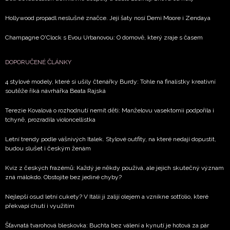
Hollywood propadl neslušné značce. Její šaty nosí Demi Moore i Zendaya
Champagne O'Clock s Evou Urbanovou: O domově, který zraje s časem
DOPORUČENÉ ČLÁNKY
4 stylové modely, které si ušily čtenářky Burdy: Tohle na finalistky kreativní
soutěže říká návrhářka Beata Rajská
Terezie Kovalová o rozhodnutí nemít děti: Manželovu vasektomii podpořila i
tchyně, prozradila violoncellistka
Letní trendy podle vášnivých Italek. Stylové outfity, na které nedají dopustit,
budou slušet i českým ženám
Kvíz z českých frazémů: Každý je někdy používá, ale jejich skutečný význam
zná málokdo. Obstojíte bez jediné chyby?
Nejlepší osud letní cukety? V Itálii ji zalijí olejem a vznikne sott’olio, které
překvapí chutí i využitím
Šťavnatá tvarohová bleskovka: Buchta bez válení a kynutí je hotová za pár