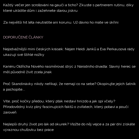
Každý večer jen scrollování na gauči a ticho? Zkuste s partnerem rutinu, díky
které uklidíte dům i zažehnete starou jiskru
Za největší hit léta neutratíte ani korunu. Už dávno ho máte ve skříni
DOPORUČENÉ ČLÁNKY
Nejodvážnější mini českých krásek: Nejen Heidi Janků a Eva Perkausová rády
ukazují své štíhlé nožky
Kariéru Oldřicha Nového nasměroval strýc z Národního divadla: Slavný herec se
měl původně živit zcela jinak
Proč Skandinávky nikdy neříkají, že nemají co na sebe? Okopírujte jejich šatník
a pochopíte...
Víte, proč kočky předou, který pták nestaví hnízdo a jak spí včely?
Přírodovědný kvíz plný fascinujících faktů o zvířatech, který pobaví a poučí
zároveň
Nejlepší druhý život pro lák od okurek? Vložte do něj vejce a za pár dní získáte
výraznou chuťovku bez práce