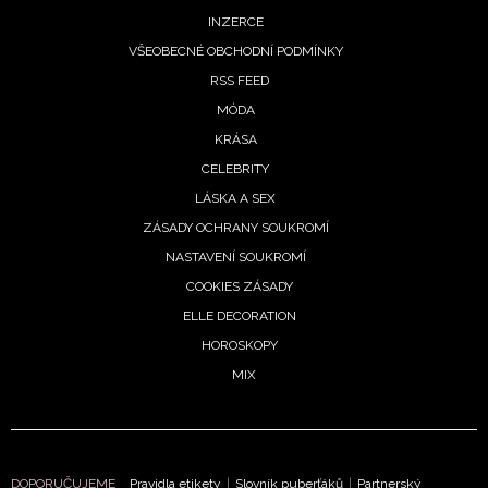
INZERCE
VŠEOBECNÉ OBCHODNÍ PODMÍNKY
RSS FEED
MÓDA
KRÁSA
CELEBRITY
LÁSKA A SEX
NEWSLETTER
ZÁSADY OCHRANY SOUKROMÍ
NASTAVENÍ SOUKROMÍ
ODESLAT
COOKIES ZÁSADY
ELLE DECORATION
Přihlášením k newsletteru souhlasíte s
Obchodními
HOROSKOPY
podmínkami společnosti BurdaMedia Extra s.r.o.
a
MIX
potvrzujete, že jste se seznámili se
Zásadami
ochrany soukromí
- BurdaMedia Extra s.r.o. bude s
Vašimi údaji pracovat zejména k organizaci a
vyhodnocení akce a zasílání novinek.
DOPORUČUJEME
Pravidla etikety
|
Slovník puberťáků
|
Partnerský