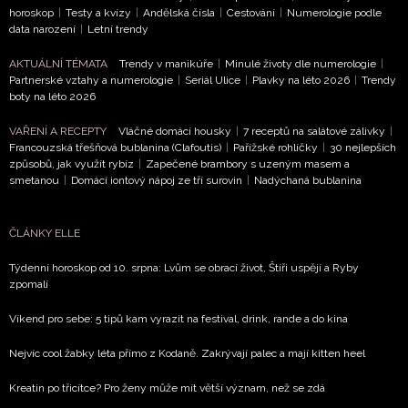
horoskop
|
Testy a kvízy
|
Andělská čísla
|
Cestování
|
Numerologie podle
Chcete navíc dostávat i další zajímavé a exkluzivní
data narození
|
Letní trendy
informace od našich partnerů? Pokud souhlasíte se
zpracováním údajů k tomuto účelu podle
Zásad ochrany
AKTUÁLNÍ TÉMATA
Trendy v manikúře
|
Minulé životy dle numerologie
|
soukromí BurdaMedia Extra s.r.o.
, zaškrtněte toto pole.
Partnerské vztahy a numerologie
|
Seriál Ulice
|
Plavky na léto 2026
|
Trendy
boty na léto 2026
VAŘENÍ A RECEPTY
Vláčné domácí housky
|
7 receptů na salátové zálivky
|
Francouzská třešňová bublanina (Clafoutis)
|
Pařížské rohlíčky
|
30 nejlepších
způsobů, jak využít rybíz
|
Zapečené brambory s uzeným masem a
smetanou
|
Domácí iontový nápoj ze tří surovin
|
Nadýchaná bublanina
ČLÁNKY ELLE
Týdenní horoskop od 10. srpna: Lvům se obrací život, Štíři uspějí a Ryby
zpomalí
Víkend pro sebe: 5 tipů kam vyrazit na festival, drink, rande a do kina
Nejvíc cool žabky léta přímo z Kodaně. Zakrývají palec a mají kitten heel
Kreatin po třicítce? Pro ženy může mít větší význam, než se zdá