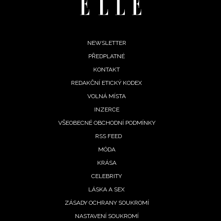
INFORMACE
REDAKCE
Footer
NEWSLETTER
PŘEDPLATNÉ
menu
KONTAKT
REDAKČNÍ ETICKÝ KODEX
VOLNÁ MÍSTA
INZERCE
VŠEOBECNÉ OBCHODNÍ PODMÍNKY
RSS FEED
MÓDA
KRÁSA
CELEBRITY
LÁSKA A SEX
ZÁSADY OCHRANY SOUKROMÍ
NASTAVENÍ SOUKROMÍ