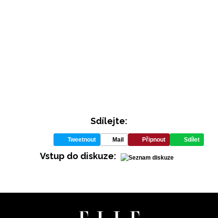
Sdílejte:
Tweetnout
Mail
Připnout
Sdílet
Vstup do diskuze: