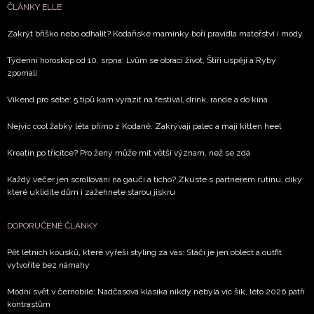
Přihlášením k newsletteru souhlasíte s
Obchodními
ČLÁNKY ELLE
podmínkami společnosti BurdaMedia Extra s.r.o.
a
potvrzujete, že jste se seznámili se
Zásadami
Zakrýt bříško nebo odhalit? Kodaňské maminky boří pravidla mateřství i módy
ochrany soukromí
- BurdaMedia Extra s.r.o. bude s
Týdenní horoskop od 10. srpna: Lvům se obrací život, Štíři uspějí a Ryby
Vašimi údaji pracovat zejména k organizaci a
zpomalí
vyhodnocení akce a zasílání novinek.
Víkend pro sebe: 5 tipů kam vyrazit na festival, drink, rande a do kina
Chcete navíc dostávat i další zajímavé a exkluzivní
Nejvíc cool žabky léta přímo z Kodaně. Zakrývají palec a mají kitten heel
informace od našich partnerů? Pokud souhlasíte se
zpracováním údajů k tomuto účelu podle
Zásad ochrany
Kreatin po třicítce? Pro ženy může mít větší význam, než se zdá
soukromí BurdaMedia Extra s.r.o.
, zaškrtněte toto pole.
Každý večer jen scrollování na gauči a ticho? Zkuste s partnerem rutinu, díky
které uklidíte dům i zažehnete starou jiskru
DOPORUČENÉ ČLÁNKY
Pět letních kousků, které vyřeší styling za vás: Stačí je jen obléct a outfit
vytvoříte bez námahy
Módní svět v černobílé: Nadčasová klasika nikdy nebyla víc šik, léto 2026 patří
kontrastům