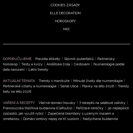
COOKIES ZÁSADY
ELLE DECORATION
HOROSKOPY
MIX
DOPORUČUJEME
Pravidla etikety
|
Slovník puberťáků
|
Partnerský
horoskop
|
Testy a kvízy
|
Andělská čísla
|
Cestování
|
Numerologie podle
data narození
|
Letní trendy
AKTUÁLNÍ TÉMATA
Trendy v manikúře
|
Minulé životy dle numerologie
|
Partnerské vztahy a numerologie
|
Seriál Ulice
|
Plavky na léto 2026
|
Trendy
boty na léto 2026
VAŘENÍ A RECEPTY
Vláčné domácí housky
|
7 receptů na salátové zálivky
|
NEWSLETTER
Francouzská třešňová bublanina (Clafoutis)
|
Pařížské rohlíčky
|
30 nejlepších
způsobů, jak využít rybíz
|
Zapečené brambory s uzeným masem a
ODESLAT
smetanou
|
Domácí iontový nápoj ze tří surovin
|
Nadýchaná bublanina