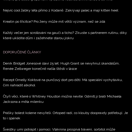
soukromí BurdaMedia Extra s.r.o.
, zaškrtněte toto pole.
Nejvíc cool žabky léta přímo z Kodaně. Zakrývají palec a mají kitten heel
Kreatin po třicítce? Pro ženy může mít větší význam, než se zdá
Každý večer jen scrollování na gauči a ticho? Zkuste s partnerem rutinu, díky
které uklidíte dům i zažehnete starou jiskru
DOPORUČENÉ ČLÁNKY
Deník Bridget Jonesové slaví 25 let: Hugh Grant se nevyhnul skandálům,
Renée Zellweger konečně našla štěstí v lásce
Recept Ornelly Koktové na punčový dort pro děti: Má speciální vychytávku,
čím nahradit alkohol
Čtyři věci, které o Whitney Houston možná nevíte: Odmítl ji bratr Michaela
Jacksona a měla milenku
Prášky bolest kolene nevyřeší. Ortoped radí, co klouby doopravdy potřebují. Je
to i spánek
Švestky umí potrápit i pomoci. Vláknina prospívá trávení, sorbitol může