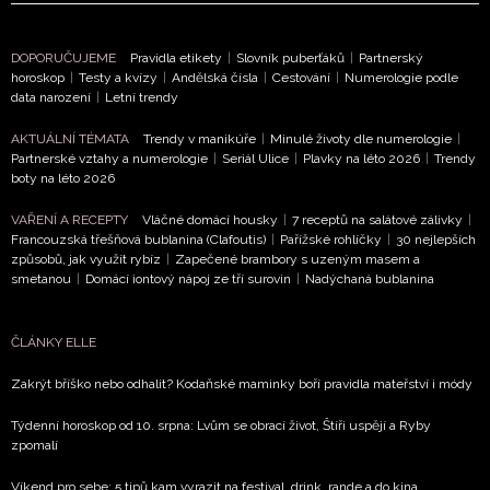
DOPORUČUJEME
Pravidla etikety
|
Slovník puberťáků
|
Partnerský
horoskop
|
Testy a kvízy
|
Andělská čísla
|
Cestování
|
Numerologie podle
data narození
|
Letní trendy
NEWSLETTER
AKTUÁLNÍ TÉMATA
Trendy v manikúře
|
Minulé životy dle numerologie
|
Partnerské vztahy a numerologie
|
Seriál Ulice
|
Plavky na léto 2026
|
Trendy
boty na léto 2026
ODESLAT
VAŘENÍ A RECEPTY
Vláčné domácí housky
|
7 receptů na salátové zálivky
|
Francouzská třešňová bublanina (Clafoutis)
|
Pařížské rohlíčky
|
30 nejlepších
Přihlášením k newsletteru souhlasíte s
Obchodními
způsobů, jak využít rybíz
|
Zapečené brambory s uzeným masem a
podmínkami společnosti BurdaMedia Extra s.r.o.
a
smetanou
|
Domácí iontový nápoj ze tří surovin
|
Nadýchaná bublanina
potvrzujete, že jste se seznámili se
Zásadami
ochrany soukromí
- BurdaMedia Extra s.r.o. bude s
ČLÁNKY ELLE
Vašimi údaji pracovat zejména k organizaci a
vyhodnocení akce a zasílání novinek.
Zakrýt bříško nebo odhalit? Kodaňské maminky boří pravidla mateřství i módy
Chcete navíc dostávat i další zajímavé a exkluzivní
Týdenní horoskop od 10. srpna: Lvům se obrací život, Štíři uspějí a Ryby
zpomalí
informace od našich partnerů? Pokud souhlasíte se
zpracováním údajů k tomuto účelu podle
Zásad ochrany
Víkend pro sebe: 5 tipů kam vyrazit na festival, drink, rande a do kina