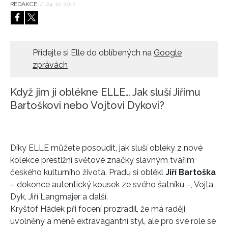
REDAKCE
/
24. 10. 2012
HOME
Přidejte si Elle do oblíbených na
Google
zprávách
Když jim ji oblékne ELLE… Jak sluší Jiřímu
Bartoškovi nebo Vojtovi Dykovi?
Díky ELLE můžete posoudit, jak sluší obleky z nové
kolekce prestižní světové značky slavným tvářím
českého kulturního života. Pradu si oblékl
Jiří Bartoška
– dokonce autentický kousek ze svého šatníku –, Vojta
Dyk, Jiří Langmajer a další.
Kryštof Hádek při focení prozradil, že má raději
uvolněný a méně extravagantní styl, ale pro své role se