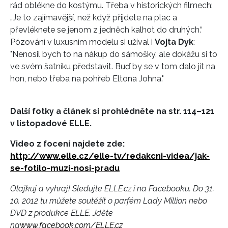
rád oblékne do kostýmu. Třeba v historických filmech:
„Je to zajímavější, než když přijdete na plac a
převléknete se jenom z jedněch kalhot do druhých.“
Pózování v luxusním modelu si užíval i
Vojta Dyk
:
"Nenosil bych to na nákup do sámošky, ale dokážu si to
ve svém šatníku představit. Buď by se v tom dalo jít na
hon, nebo třeba na pohřeb Eltona Johna."
Další fotky a článek si prohlédněte na str. 114–121
v listopadové ELLE.
Video z focení najdete zde:
http://www.elle.cz/elle-tv/redakcni-videa/jak-
se-fotilo-muzi-nosi-pradu
Olajkuj a vyhraj! Sledujte ELLE.cz i na Facebooku. Do 31.
10. 2012 tu můžete soutěžit o parfém Lady Million nebo
DVD z produkce ELLE. Jděte
na
www.facebook.com/ELLE.cz