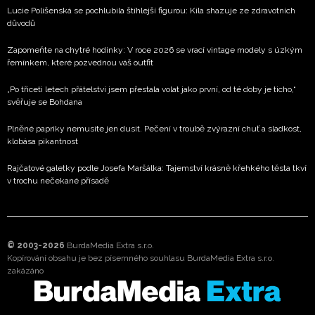
Lucie Polišenská se pochlubila štíhlejší figurou: Kila shazuje ze zdravotních
důvodů
Zapomeňte na chytré hodinky: V roce 2026 se vrací vintage modely s úzkým
řemínkem, které pozvednou váš outfit
„Po třiceti letech přátelství jsem přestala volat jako první, od té doby je ticho,“
svěřuje se Bohdana
Plněné papriky nemusíte jen dusit. Pečení v troubě zvýrazní chuť a sladkost,
klobása pikantnost
Rajčatové galetky podle Josefa Maršálka: Tajemství krásně křehkého těsta tkví
v trochu nečekané přísadě
© 2003-2026
BurdaMedia Extra s.r.o.
Kopírování obsahu je bez písemného souhlasu BurdaMedia Extra s.r.o.
zakázáno