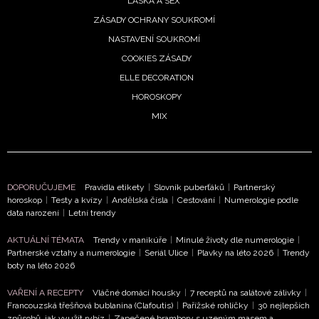
LÁSKA A SEX
ZÁSADY OCHRANY SOUKROMÍ
NASTAVENÍ SOUKROMÍ
COOKIES ZÁSADY
ELLE DECORATION
HOROSKOPY
MIX
DOPORUČUJEME
Pravidla etikety
|
Slovník puberťáků
|
Partnerský
NEWSLETTER
horoskop
|
Testy a kvízy
|
Andělská čísla
|
Cestování
|
Numerologie podle
data narození
|
Letní trendy
ODESLAT
AKTUÁLNÍ TÉMATA
Trendy v manikúře
|
Minulé životy dle numerologie
|
Partnerské vztahy a numerologie
|
Seriál Ulice
|
Plavky na léto 2026
|
Trendy
Přihlášením k newsletteru souhlasíte s
Obchodními
boty na léto 2026
podmínkami společnosti BurdaMedia Extra s.r.o.
a
VAŘENÍ A RECEPTY
Vláčné domácí housky
|
7 receptů na salátové zálivky
|
potvrzujete, že jste se seznámili se
Zásadami
Francouzská třešňová bublanina (Clafoutis)
|
Pařížské rohlíčky
|
30 nejlepších
ochrany soukromí
- BurdaMedia Extra s.r.o. bude s
způsobů, jak využít rybíz
|
Zapečené brambory s uzeným masem a