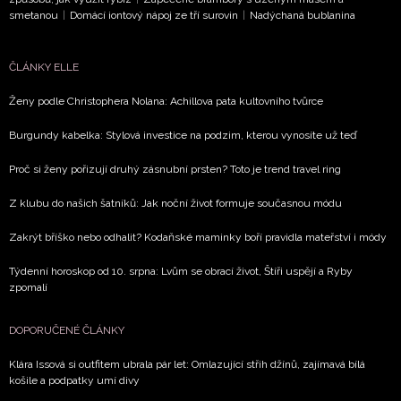
smetanou
|
Domácí iontový nápoj ze tří surovin
|
Nadýchaná bublanina
Vašimi údaji pracovat zejména k organizaci a
vyhodnocení akce a zasílání novinek.
ČLÁNKY ELLE
Chcete navíc dostávat i další zajímavé a exkluzivní
informace od našich partnerů? Pokud souhlasíte se
Ženy podle Christophera Nolana: Achillova pata kultovního tvůrce
zpracováním údajů k tomuto účelu podle
Zásad ochrany
soukromí BurdaMedia Extra s.r.o.
, zaškrtněte toto pole.
Burgundy kabelka: Stylová investice na podzim, kterou vynosíte už teď
Proč si ženy pořizují druhý zásnubní prsten? Toto je trend travel ring
Z klubu do našich šatníků: Jak noční život formuje současnou módu
Zakrýt bříško nebo odhalit? Kodaňské maminky boří pravidla mateřství i módy
Týdenní horoskop od 10. srpna: Lvům se obrací život, Štíři uspějí a Ryby
zpomalí
DOPORUČENÉ ČLÁNKY
Klára Issová si outfitem ubrala pár let: Omlazující střih džínů, zajímavá bílá
košile a podpatky umí divy