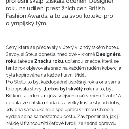
profesní skalp. Získala ocenění Designér
roku na udílení prestižních cen British
Fashion Awards, a to za svou kolekci pro
olympijský tým.
Ceny, které se předávaly v úterý v londýnském hotelu
Savoy, si Stella odnesla hned dvě – kromě
Designéra
roku
také za
Značku roku
, udílenou značce, která se
tento rok objevovala snad na každém rudém koberci a
byla kopírována na každé hlavní třídě…
Pro Stellu to byl každopádně úspěšný rok a ona sama
to popsala slovy: „
Letos byl skvělý rok
na to, být
Britkou… a jeden z nejúžasnějších roků v mém životě.“ A
dodala, že britská móda ušla velký kus cesty od doby,
kdy ona sama ukončila spolupráci s firmou Chloé a
vydala se na samostatnou cestu. Zavzpomínala, jak jí
někdejší francouzští šéfové tvrdili, že žádná opravdu