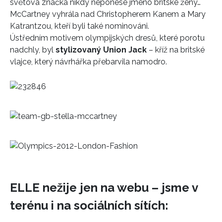
světová značka nikdy neponese jméno britské ženy…
McCartney vyhrála nad Christopherem Kanem a Mary
Katrantzou, kteří byli také nominováni.
Ústředním motivem olympijských dresů, které porotu
nadchly, byl
stylizovaný Union Jack
– kříž na britské
vlajce, který návrhářka přebarvila namodro.
ELLE nežije jen na webu – jsme v
terénu i na sociálních sítích: