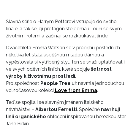
Slavná série o Harrym Potterovi vstupuje do svého
finále, a tak se její protagonisté pomalu loučí se svými
životními rolemi a začínají se rozkoukávat jinde.
Dvacetiletá Emma Watson se v průběhu posledních
několika let stala úspěšnou mladou dámou a
vypěstovala si vytříbený styl. Ten se snaží uplatňovat i
ve svých oděvních liniích, které spojuje
šetrnost
výroby k životnímu prostředí
.
Pro společnost
People Tree
už navrhla jednoduchou
volnočasovou kolekci
Love from Emma
.
Teď se spojila i se slavným jménem italského
návrhářství –
Albertou Ferretti
. Společně
navrhují
linii organického
oblečení inspirovanou hereckou star
Jane Birkin.