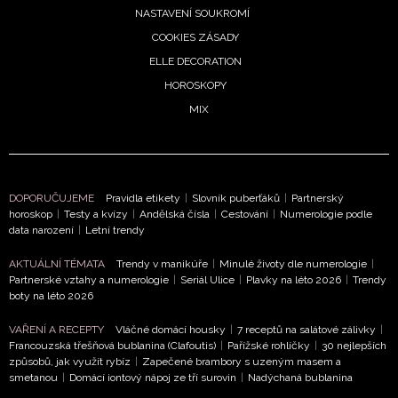
NASTAVENÍ SOUKROMÍ
COOKIES ZÁSADY
ELLE DECORATION
HOROSKOPY
MIX
DOPORUČUJEME
Pravidla etikety
|
Slovník puberťáků
|
Partnerský
horoskop
|
Testy a kvízy
|
Andělská čísla
|
Cestování
|
Numerologie podle
NEWSLETTER
data narození
|
Letní trendy
AKTUÁLNÍ TÉMATA
Trendy v manikúře
|
Minulé životy dle numerologie
|
ODESLAT
Partnerské vztahy a numerologie
|
Seriál Ulice
|
Plavky na léto 2026
|
Trendy
boty na léto 2026
Přihlášením k newsletteru souhlasíte s
Obchodními
VAŘENÍ A RECEPTY
Vláčné domácí housky
|
7 receptů na salátové zálivky
|
podmínkami společnosti BurdaMedia Extra s.r.o.
a
Francouzská třešňová bublanina (Clafoutis)
|
Pařížské rohlíčky
|
30 nejlepších
potvrzujete, že jste se seznámili se
Zásadami
způsobů, jak využít rybíz
|
Zapečené brambory s uzeným masem a
smetanou
|
Domácí iontový nápoj ze tří surovin
|
Nadýchaná bublanina
ochrany soukromí
- BurdaMedia Extra s.r.o. bude s