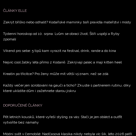
Vašimi údaji pracovat zejména k organizaci a
vyhodnocení akce a zasílání novinek.
ČLÁNKY ELLE
Chcete navíc dostávat i další zajímavé a exkluzivní
Zakrýt bříško nebo odhalit? Kodaňské maminky boří pravidla mateřství i módy
informace od našich partnerů? Pokud souhlasíte se
zpracováním údajů k tomuto účelu podle
Zásad ochrany
Týdenní horoskop od 10. srpna: Lvům se obrací život, Štíři uspějí a Ryby
zpomalí
soukromí BurdaMedia Extra s.r.o.
, zaškrtněte toto pole.
Víkend pro sebe: 5 tipů kam vyrazit na festival, drink, rande a do kina
Nejvíc cool žabky léta přímo z Kodaně. Zakrývají palec a mají kitten heel
Kreatin po třicítce? Pro ženy může mít větší význam, než se zdá
Každý večer jen scrollování na gauči a ticho? Zkuste s partnerem rutinu, díky
které uklidíte dům i zažehnete starou jiskru
DOPORUČENÉ ČLÁNKY
Pět letních kousků, které vyřeší styling za vás: Stačí je jen obléct a outfit
vytvoříte bez námahy
Módní svět v černobílé: Nadčasová klasika nikdy nebyla víc šik, léto 2026 patří