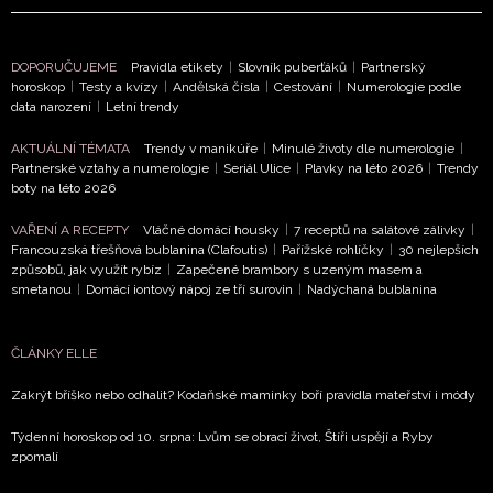
NEWSLETTER
DOPORUČUJEME
Pravidla etikety
|
Slovník puberťáků
|
Partnerský
ODESLAT
horoskop
|
Testy a kvízy
|
Andělská čísla
|
Cestování
|
Numerologie podle
data narození
|
Letní trendy
Přihlášením k newsletteru souhlasíte s
Obchodními
AKTUÁLNÍ TÉMATA
Trendy v manikúře
|
Minulé životy dle numerologie
|
podmínkami společnosti BurdaMedia Extra s.r.o.
a
Partnerské vztahy a numerologie
|
Seriál Ulice
|
Plavky na léto 2026
|
Trendy
potvrzujete, že jste se seznámili se
Zásadami
boty na léto 2026
ochrany soukromí
- BurdaMedia Extra s.r.o. bude s
VAŘENÍ A RECEPTY
Vláčné domácí housky
|
7 receptů na salátové zálivky
|
Vašimi údaji pracovat zejména k organizaci a
Francouzská třešňová bublanina (Clafoutis)
|
Pařížské rohlíčky
|
30 nejlepších
vyhodnocení akce a zasílání novinek.
způsobů, jak využít rybíz
|
Zapečené brambory s uzeným masem a
smetanou
|
Domácí iontový nápoj ze tří surovin
|
Nadýchaná bublanina
Chcete navíc dostávat i další zajímavé a exkluzivní
informace od našich partnerů? Pokud souhlasíte se
ČLÁNKY ELLE
zpracováním údajů k tomuto účelu podle
Zásad ochrany
soukromí BurdaMedia Extra s.r.o.
, zaškrtněte toto pole.
Zakrýt bříško nebo odhalit? Kodaňské maminky boří pravidla mateřství i módy
Týdenní horoskop od 10. srpna: Lvům se obrací život, Štíři uspějí a Ryby
zpomalí