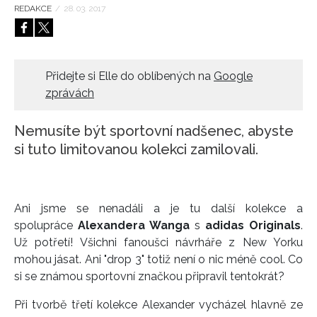
REDAKCE
/
28. 03. 2017
HOME
Přidejte si Elle do oblíbených na
Google
zprávách
Nemusíte být sportovní nadšenec, abyste
si tuto limitovanou kolekci zamilovali.
Ani jsme se nenadáli a je tu další kolekce a
spolupráce
Alexandera Wanga
s
adidas Originals
.
Už potřetí! Všichni fanoušci návrháře z New Yorku
mohou jásat. Ani "drop 3" totiž není o nic méně cool. Co
si se známou sportovní značkou připravil tentokrát?
Při tvorbě třetí kolekce Alexander vycházel hlavně ze