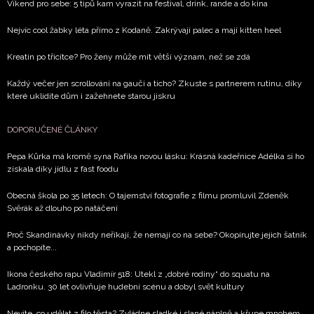
Víkend pro sebe: 5 tipů kam vyrazit na festival, drink, rande a do kina
Nejvíc cool žabky léta přímo z Kodaně. Zakrývají palec a mají kitten heel
Kreatin po třicítce? Pro ženy může mít větší význam, než se zdá
Každý večer jen scrollování na gauči a ticho? Zkuste s partnerem rutinu, díky
které uklidíte dům i zažehnete starou jiskru
DOPORUČENÉ ČLÁNKY
Pepa Kůrka má kromě syna Rafíka novou lásku: Krásná kadeřnice Adélka si ho
získala díky jídlu z fast foodu
Obecná škola po 35 letech: O tajemství fotografie z filmu promluvil Zdeněk
Svěrák až dlouho po natáčení
Proč Skandinávky nikdy neříkají, že nemají co na sebe? Okopírujte jejich šatník
a pochopíte...
Ikona českého rapu Vladimír 518: Utekl z „dobré rodiny“ do squatu na
Ladronku. 30 let ovlivňuje hudební scénu a dobyl svět kultury
Nevíte, co udělat z filo těsta? Zvládne sladké i slané náplně a křupe mnohem