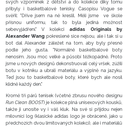
svých vzpomínek z dětství a do kolekce díky tomu
přibyly i basketbalové tenisky. Časopisu Vogue se
svěřil: "Dříve jsem na ně kreslil. Měli jsme ve škole
přísnou uniformu, tak to byla jediná možnost
sebevyjádření." V kolekci
adidas Originals by
Alexander Wang
pokreslené sice nejsou, ale i tak si u
bot dal Alexander záležet na tom, aby byly přesně
podle jeho gusta. "Normálně basketbalové boty
nenosím. Jsou moc velké a působí těžkopádně. Proto
jsme u nových designů dekonstruovali celý vršek, zúžili
botu v kotníku a ubrali materiálu a výplně na jazyku.
Teď jsou to basketbalové boty, které bych ale nosil
klidně každý den."
Kromě tří párů tenisek (včetně zbrusu nového designu
Run Clean BOOST
) je kolekce plná unisexových kousků,
takže ji unosíte vy i váš kluk. Na své si přijdou nejen
milovníci log (klasické adidas logo je obráceně, jako u
předchozích dvou limitovaných kolekcí), ale i materiálů