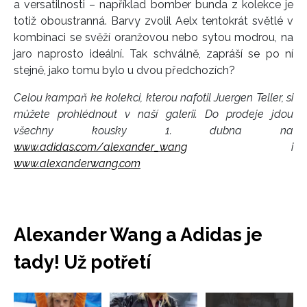
a versatilnosti – například bomber bunda z kolekce je
totiž oboustranná. Barvy zvolil Aelx tentokrát světlé v
kombinaci se svěží oranžovou nebo sytou modrou, na
jaro naprosto ideální. Tak schválně, zapráší se po ní
stejně, jako tomu bylo u dvou předchozích?
Celou kampaň ke kolekci, kterou nafotil Juergen Teller, si
můžete prohlédnout v naší galerii.
Do prodeje jdou
všechny kousky 1. dubna na
www.adidas.com/alexander_wang
i
www.alexanderwang.com
Alexander Wang a Adidas je
tady! Už potřetí
Přejít