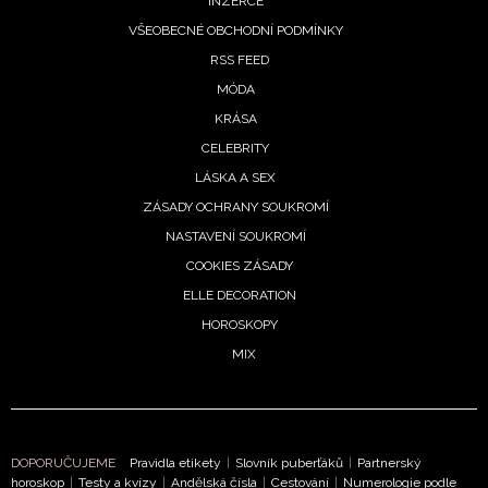
INZERCE
VŠEOBECNÉ OBCHODNÍ PODMÍNKY
RSS FEED
MÓDA
KRÁSA
CELEBRITY
LÁSKA A SEX
ZÁSADY OCHRANY SOUKROMÍ
NASTAVENÍ SOUKROMÍ
COOKIES ZÁSADY
ELLE DECORATION
HOROSKOPY
MIX
DOPORUČUJEME
Pravidla etikety
|
Slovník puberťáků
|
Partnerský
horoskop
|
Testy a kvízy
|
Andělská čísla
|
Cestování
|
Numerologie podle