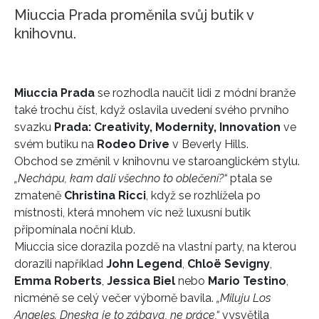
Miuccia Prada proměnila svůj butik v
knihovnu.
Miuccia Prada
se rozhodla naučit lidi z módní branže
také trochu číst, když oslavila uvedení svého prvního
svazku
Prada: Creativity, Modernity, Innovation
ve
svém butiku na
Rodeo Drive
v Beverly Hills.
Obchod se změnil v knihovnu ve staroanglickém stylu.
„Nechápu, kam dali všechno to oblečení?“
ptala se
zmateně
Christina Ricci
, když se rozhlížela po
místnosti, která mnohem víc než luxusní butik
připomínala noční klub.
Miuccia sice dorazila pozdě na vlastní party, na kterou
dorazili například
John Legend
,
Chloë Sevigny
,
Emma Roberts
,
Jessica Biel
nebo
Mario Testino
,
nicméně se celý večer výborně bavila.
„Miluju Los
Angeles. Dneska je to zábava, ne práce,“
vysvětila