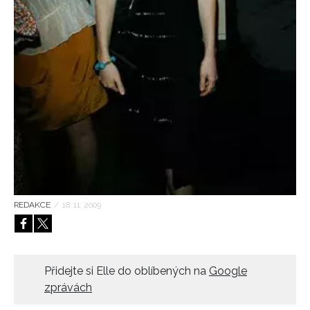
HOME
REDAKCE
/
18. 11. 2009
Přidejte si Elle do oblíbených na
Google
zprávách