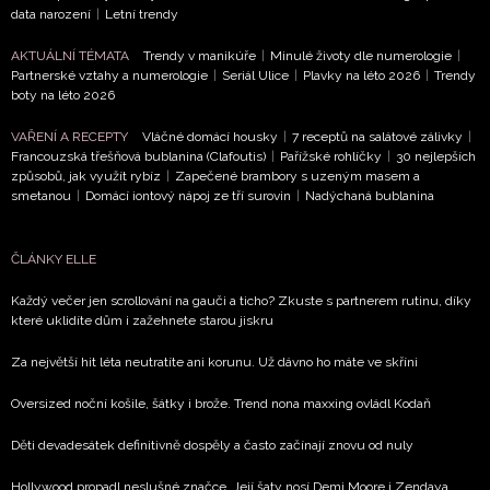
data narození
|
Letní trendy
AKTUÁLNÍ TÉMATA
Trendy v manikúře
|
Minulé životy dle numerologie
|
NEWSLETTER
Partnerské vztahy a numerologie
|
Seriál Ulice
|
Plavky na léto 2026
|
Trendy
boty na léto 2026
ODESLAT
VAŘENÍ A RECEPTY
Vláčné domácí housky
|
7 receptů na salátové zálivky
|
Francouzská třešňová bublanina (Clafoutis)
|
Pařížské rohlíčky
|
30 nejlepších
Přihlášením k newsletteru souhlasíte s
Obchodními
způsobů, jak využít rybíz
|
Zapečené brambory s uzeným masem a
smetanou
|
Domácí iontový nápoj ze tří surovin
|
Nadýchaná bublanina
podmínkami společnosti BurdaMedia Extra s.r.o.
a
potvrzujete, že jste se seznámili se
Zásadami
ochrany soukromí
- BurdaMedia Extra s.r.o. bude s
ČLÁNKY ELLE
Vašimi údaji pracovat zejména k organizaci a
Každý večer jen scrollování na gauči a ticho? Zkuste s partnerem rutinu, díky
vyhodnocení akce a zasílání novinek.
které uklidíte dům i zažehnete starou jiskru
Chcete navíc dostávat i další zajímavé a exkluzivní
Za největší hit léta neutratíte ani korunu. Už dávno ho máte ve skříni
informace od našich partnerů? Pokud souhlasíte se
zpracováním údajů k tomuto účelu podle
Zásad ochrany
Oversized noční košile, šátky i brože. Trend nona maxxing ovládl Kodaň
soukromí BurdaMedia Extra s.r.o.
, zaškrtněte toto pole.
Děti devadesátek definitivně dospěly a často začínají znovu od nuly
Hollywood propadl neslušné značce. Její šaty nosí Demi Moore i Zendaya