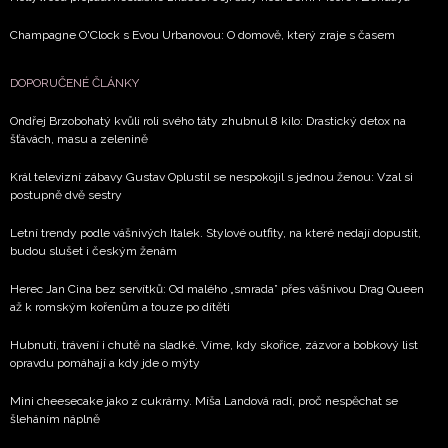
Champagne O'Clock s Evou Urbanovou: O domově, který zraje s časem
DOPORUČENÉ ČLÁNKY
Ondřej Brzobohatý kvůli roli svého táty zhubnul 8 kilo: Drastický detox na
šťávách, masu a zelenině
Král televizní zábavy Gustav Oplustil se nespokojil s jednou ženou: Vzal si
postupně dvě sestry
Letní trendy podle vášnivých Italek. Stylové outfity, na které nedají dopustit,
budou slušet i českým ženám
Herec Jan Cina bez servítků: Od malého „smrada” přes vášnivou Drag Queen
až k romským kořenům a touze po dítěti
Hubnutí, trávení i chutě na sladké. Víme, kdy skořice, zázvor a bobkový list
opravdu pomáhají a kdy jde o mýty
Mini cheesecake jako z cukrárny. Míša Landová radí, proč nespěchat se
šleháním náplně