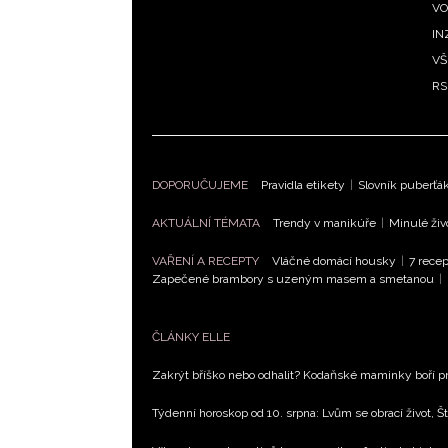
VO
IN
VŠ
RS
DOPORUČUJEME
Pravidla etikety
|
Slovník puberťá
AKTUÁLNÍ TÉMATA
Trendy v manikúře
|
Minulé živ
VAŘENÍ A RECEPTY
Vláčné domácí housky
|
7 recep
Zapečené brambory s uzeným masem a smetanou
|
ČLÁNKY ELLE
Zakrýt bříško nebo odhalit? Kodaňské maminky boří pr
Týdenní horoskop od 10. srpna: Lvům se obrací život, Št