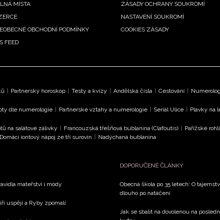
LNÁ MÍSTA
ZÁSADY OCHRANY SOUKROMÍ
ZERCE
NASTAVENÍ SOUKROMÍ
EOBECNÉ OBCHODNÍ PODMÍNKY
COOKIES ZÁSADY
S FEED
ků
|
Partnerský horoskop
|
Testy a kvízy
|
Andělská čísla
|
Cestování
|
Numerologi
oty dle numerologie
|
Partnerské vztahy a numerologie
|
Seriál Ulice
|
Plavky na 
tů na salátové zálivky
|
Francouzská třešňová bublanina (Clafoutis)
|
Pařížské rohl
Domácí iontový nápoj ze tří surovin
|
Nadýchaná bublanina
DOPORUČENÉ ČLÁNKY
avidla mateřství i módy
Obecná škola po 35 letech: O tajemstv
dlouho po natáčení
íři uspějí a Ryby zpomalí
Jak se sbalit na dovolenou na poslední