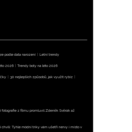
e podle data narození
|
Letní trendy
léto 2026
|
Trendy boty na léto 2026
íčky
|
30 nejlepších způsobů, jak využít rybíz
|
í fotografie z filmu promluvil Zdeněk Svěrák až
 chvíli: Tyhle módní triky vám ušetří nervy i místo v