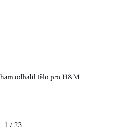
ham odhalil tělo pro H&M
1
/
23