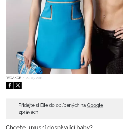
HOME
REDAKCE
/
24. 05. 2011
Přidejte si Elle do oblíbených na
Google
zprávách
Chcete luxusní dospívající baby?