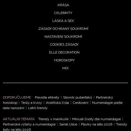
KRÁSA
CELEBRITY
LÁSKA A SEX
ZÁSADY OCHRANY SOUKROMÍ
NASTAVENÍ SOUKROMÍ
COOKIES ZÁSADY
ELLE DECORATION
HOROSKOPY
MIX
DOPORUČUJEME
Pravidla etikety
|
Slovník puberťáků
|
Partnerský
horoskop
|
Testy a kvízy
|
Andělská čísla
|
Cestování
|
Numerologie podle
data narození
|
Letní trendy
AKTUÁLNÍ TÉMATA
Trendy v manikúře
|
Minulé životy dle numerologie
|
Partnerské vztahy a numerologie
|
Seriál Ulice
|
Plavky na léto 2026
|
Trendy
NEWSLETTER
boty na léto 2026