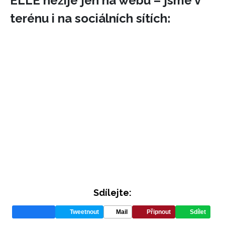
ELLE nežije jen na webu – jsme v
terénu i na sociálních sítích:
Sdílejte:
Tweetnout
Mail
Připnout
Sdílet