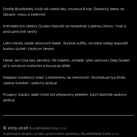
Ondřej Brzobohatý kvůli roli svého táty zhubnul 8 kilo: Drastický detox na
šťávách, masu a zelenině
Král televizní zábavy Gustav Oplustil se nespokojil s jednou ženou: Vzal si
postupně dvě sestry
Letní trendy podle vášnivých Italek. Stylové outfity, na které nedají dopustit,
budou slušet i českým ženám
Herec Jan Cina bez servítků: Od malého „smrada” přes vášnivou Drag Queen
až k romským kořenům a touze po dítěti
Nejlepší švestkový koláč s drobenkou se nerozmočí. Rozhoduje typ těsta,
úprava švestek i správný postup
Křupavý šopský salát může být připravený předem, když dodržíte správný
postup
© 2003-2026
BurdaMedia Extra s.r.o.
Kopírování obsahu je bez písemného souhlasu BurdaMedia Extra s.r.o.