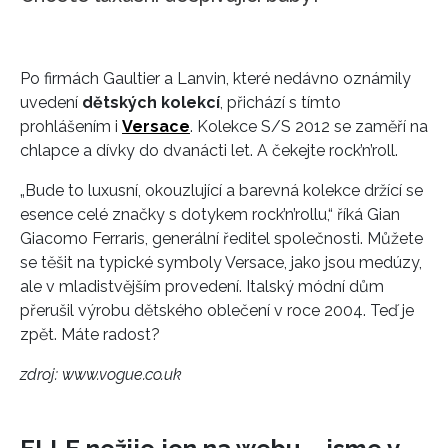
Po firmách Gaultier a Lanvin, které nedávno oznámily
uvedení
dětských kolekcí
, přichází s tímto
prohlášením i
Versace
. Kolekce S/S 2012 se zaměří na
chlapce a dívky do dvanácti let. A čekejte rock’n’roll.
„Bude to luxusní, okouzlující a barevná kolekce držící se
esence celé značky s dotykem rock’n’rollu,“ říká Gian
Giacomo Ferraris, generální ředitel společnosti. Můžete
se těšit na typické symboly Versace, jako jsou medúzy,
ale v mladistvějším provedení. Italský módní dům
přerušil výrobu dětského oblečení v roce 2004. Teď je
zpět. Máte radost?
zdroj: www.vogue.co.uk