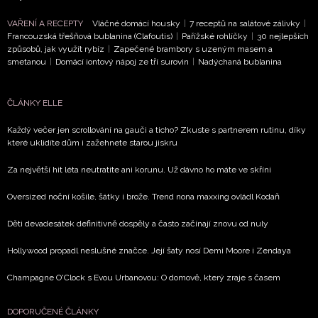
VAŘENÍ A RECEPTY
Vláčné domácí housky
|
7 receptů na salátové zálivky
|
ODESLAT
Francouzská třešňová bublanina (Clafoutis)
|
Pařížské rohlíčky
|
30 nejlepších
způsobů, jak využít rybíz
|
Zapečené brambory s uzeným masem a
smetanou
|
Domácí iontový nápoj ze tří surovin
|
Nadýchaná bublanina
Přihlášením k newsletteru souhlasíte s
Obchodními
podmínkami společnosti BurdaMedia Extra s.r.o.
a
potvrzujete, že jste se seznámili se
Zásadami
ČLÁNKY ELLE
ochrany soukromí
- BurdaMedia Extra s.r.o. bude s
Každý večer jen scrollování na gauči a ticho? Zkuste s partnerem rutinu, díky
Vašimi údaji pracovat zejména k organizaci a
které uklidíte dům i zažehnete starou jiskru
vyhodnocení akce a zasílání novinek.
Za největší hit léta neutratíte ani korunu. Už dávno ho máte ve skříni
Chcete navíc dostávat i další zajímavé a exkluzivní
informace od našich partnerů? Pokud souhlasíte se
Oversized noční košile, šátky i brože. Trend nona maxxing ovládl Kodaň
zpracováním údajů k tomuto účelu podle
Zásad ochrany
soukromí BurdaMedia Extra s.r.o.
, zaškrtněte toto pole.
Děti devadesátek definitivně dospěly a často začínají znovu od nuly
Hollywood propadl neslušné značce. Její šaty nosí Demi Moore i Zendaya
Champagne O'Clock s Evou Urbanovou: O domově, který zraje s časem
DOPORUČENÉ ČLÁNKY