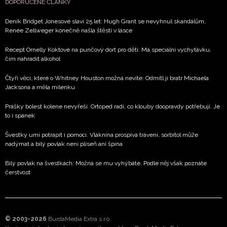
DOPORUČENÉ ČLÁNKY
Deník Bridget Jonesové slaví 25 let: Hugh Grant se nevyhnul skandálům,
Renée Zellweger konečně našla štěstí v lásce
Recept Ornelly Koktové na punčový dort pro děti: Má speciální vychytávku,
čím nahradit alkohol
Čtyři věci, které o Whitney Houston možná nevíte: Odmítl ji bratr Michaela
Jacksona a měla milenku
Prášky bolest kolene nevyřeší. Ortoped radí, co klouby doopravdy potřebují. Je
to i spánek
Švestky umí potrápit i pomoci. Vláknina prospívá trávení, sorbitol může
nadýmat a bílý povlak není plíseň ani špína
Bílý povlak na švestkách: Možná se mu vyhýbáte. Podle něj však poznáte
čerstvost
© 2003-2026
BurdaMedia Extra s.r.o.