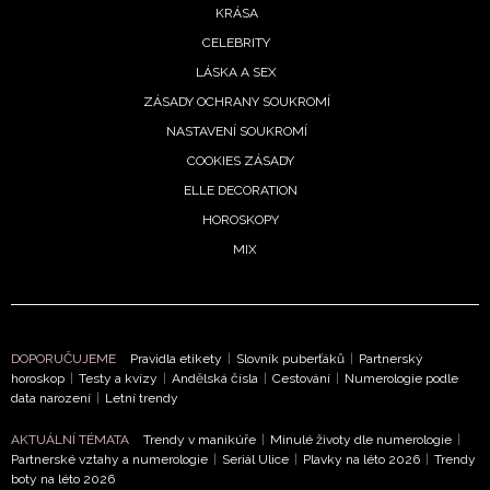
KRÁSA
CELEBRITY
LÁSKA A SEX
ZÁSADY OCHRANY SOUKROMÍ
NASTAVENÍ SOUKROMÍ
COOKIES ZÁSADY
ELLE DECORATION
HOROSKOPY
MIX
DOPORUČUJEME
Pravidla etikety
|
Slovník puberťáků
|
Partnerský
horoskop
|
Testy a kvízy
|
Andělská čísla
|
Cestování
|
Numerologie podle
data narození
|
Letní trendy
AKTUÁLNÍ TÉMATA
Trendy v manikúře
|
Minulé životy dle numerologie
|
Partnerské vztahy a numerologie
|
Seriál Ulice
|
Plavky na léto 2026
|
Trendy
boty na léto 2026