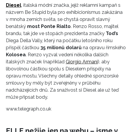
Diesel
, italská módní značka, jejíž reklamní kampaň s
názvem Be Stupid byla pro exhibicionismus zakázána
v mnoha zemích světa, se chystá opravit slavný
benátský
most Ponte Rialto
. Renzo Rosso, majitel
brandu, tak jde ve stopách prezidenta značky
Tod’s
Diega Della Vally, který na počátku letošního roku
přispěl částkou
35 milionů dolarů
na opravu římského
Kolosea
. Renzo vyzval vedení několika dalších
italských značek (například
Giorgio Armani
), aby
libovolnou částkou spolu s Dieselem přispěly na
opravu mostu. Všechny detaily ohledně sponzorské
smlouvy by měly být zveřejněny v průběhu
nadcházejících dnů. Za snaživost si Diesel ale už teď
může připsat body.
www.telegraph.co.uk
ELLE nežije jen na webu – jsme v