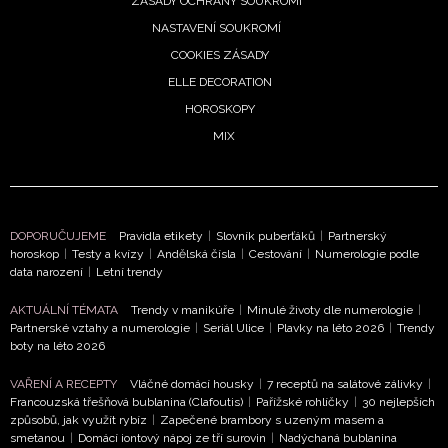
ZÁSADY OCHRANY SOUKROMÍ
NASTAVENÍ SOUKROMÍ
COOKIES ZÁSADY
ELLE DECORATION
HOROSKOPY
MIX
NEWSLETTER
ODESLAT
DOPORUČUJEME
Pravidla etikety
|
Slovník puberťáků
|
Partnerský
Přihlášením k newsletteru souhlasíte s
Obchodními
horoskop
|
Testy a kvízy
|
Andělská čísla
|
Cestování
|
Numerologie podle
podmínkami společnosti BurdaMedia Extra s.r.o.
a
data narození
|
Letní trendy
potvrzujete, že jste se seznámili se
Zásadami
AKTUÁLNÍ TÉMATA
Trendy v manikúře
|
Minulé životy dle numerologie
|
ochrany soukromí
- BurdaMedia Extra s.r.o. bude s
Partnerské vztahy a numerologie
|
Seriál Ulice
|
Plavky na léto 2026
|
Trendy
Vašimi údaji pracovat zejména k organizaci a
boty na léto 2026
vyhodnocení akce a zasílání novinek.
VAŘENÍ A RECEPTY
Vláčné domácí housky
|
7 receptů na salátové zálivky
|
Chcete navíc dostávat i další zajímavé a exkluzivní
Francouzská třešňová bublanina (Clafoutis)
|
Pařížské rohlíčky
|
30 nejlepších
informace od našich partnerů? Pokud souhlasíte se
způsobů, jak využít rybíz
|
Zapečené brambory s uzeným masem a
smetanou
|
Domácí iontový nápoj ze tří surovin
|
Nadýchaná bublanina
zpracováním údajů k tomuto účelu podle
Zásad ochrany