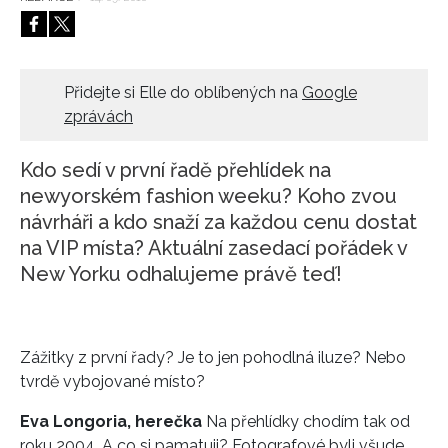
HOME
Přidejte si Elle do oblíbených na
Google
zprávách
Kdo sedí v první řadě přehlídek na
newyorském fashion weeku? Koho zvou
návrháři a kdo snaží za každou cenu dostat
na VIP místa? Aktuální zasedací pořádek v
New Yorku odhalujeme právě teď!
Zážitky z první řady? Je to jen pohodlná iluze? Nebo
tvrdě vybojované místo?
Eva Longoria, herečka
Na přehlídky chodím tak od
roku 2004. A co si pamatuji? Fotografové byli všude.