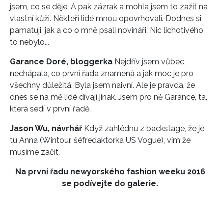
jsem, co se děje. A pak zázrak a mohla jsem to zažít na
vlastní kůži. Někteří lidé mnou opovrhovali. Dodnes si
pamatuji, jak a co o mně psali novináři. Nic lichotivého
to nebylo...
Garance Doré, bloggerka
Nejdřív jsem vůbec
nechápala, co první řada znamená a jak moc je pro
všechny důležitá. Byla jsem naivní. Ale je pravda, že
dnes se na mě lidé dívají jinak. Jsem pro ně Garance, ta,
která sedí v první řadě.
Jason Wu, návrhář
Když zahlédnu z backstage, že je
tu Anna (Wintour, šéfredaktorka US Vogue), vím že
musíme začít.
Na první řadu newyorského fashion weeku 2016
se podívejte do galerie.