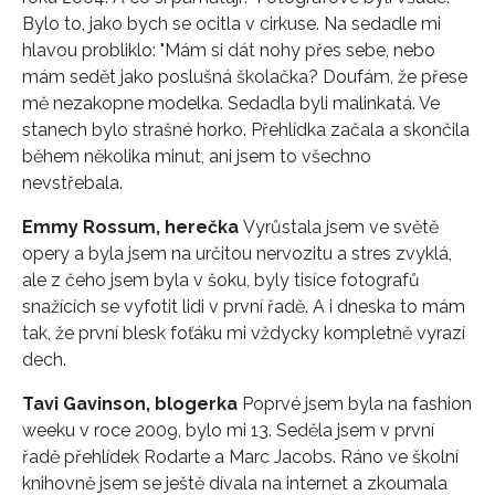
Bylo to, jako bych se ocitla v cirkuse. Na sedadle mi
hlavou probliklo: "Mám si dát nohy přes sebe, nebo
mám sedět jako poslušná školačka? Doufám, že přese
mě nezakopne modelka. Sedadla byli malinkatá. Ve
stanech bylo strašné horko. Přehlídka začala a skončila
během několika minut, ani jsem to všechno
nevstřebala.
Emmy Rossum, herečka
Vyrůstala jsem ve světě
opery a byla jsem na určitou nervozitu a stres zvyklá,
ale z čeho jsem byla v šoku, byly tisíce fotografů
snažících se vyfotit lidi v první řadě. A i dneska to mám
tak, že první blesk foťáku mi vždycky kompletně vyrazí
dech.
Tavi Gavinson, blogerka
Poprvé jsem byla na fashion
weeku v roce 2009, bylo mi 13. Seděla jsem v první
řadě přehlídek Rodarte a Marc Jacobs. Ráno ve školní
knihovně jsem se ještě dívala na internet a zkoumala