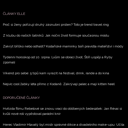
soukromí BurdaMedia Extra s.r.o.
, zaškrtněte toto pole.
ČLÁNKY ELLE
Proč si ženy pořizují druhý zásnubní prsten? Toto je trend travel ring
Z klubu do našich šatníků: Jak noční život formuje současnou módu
Zakrýt bříško nebo odhalit? Kodaňské maminky boří pravidla mateřství i módy
Týdenní horoskop od 10. srpna: Lvům se obrací život, Štíři uspějí a Ryby
zpomalí
Víkend pro sebe: 5 tipů kam vyrazit na festival, drink, rande a do kina
Nejvíc cool žabky léta přímo z Kodaně. Zakrývají palec a mají kitten heel
DOPORUČENÉ ČLÁNKY
Hvězda filmu Rebelové se znovu vrací do oblíbených šedesátek: Jan Révai si
kvůli nové roli vypěstoval parádní knír
Herec Vladimír Hlavatý byl mistr správné dikce a divadelního make-upu: Učila