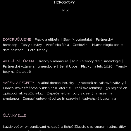
HOROSKOPY
MIX
DOPORUČUJEME
Pravidla etikety
|
Slovník puberťáků
|
Partnerský
horoskop
|
Testy a kvízy
|
Andělská čísla
|
Cestování
|
Numerologie podle
data narození
|
Letní trendy
NEWSLETTER
AKTUÁLNÍ TÉMATA
Trendy v manikúře
|
Minulé životy dle numerologie
|
ODESLAT
Partnerské vztahy a numerologie
|
Seriál Ulice
|
Plavky na léto 2026
|
Trendy
boty na léto 2026
Přihlášením k newsletteru souhlasíte s
Obchodními
VAŘENÍ A RECEPTY
Vláčné domácí housky
|
7 receptů na salátové zálivky
|
podmínkami společnosti BurdaMedia Extra s.r.o.
a
Francouzská třešňová bublanina (Clafoutis)
|
Pařížské rohlíčky
|
30 nejlepších
způsobů, jak využít rybíz
|
Zapečené brambory s uzeným masem a
potvrzujete, že jste se seznámili se
Zásadami
smetanou
|
Domácí iontový nápoj ze tří surovin
|
Nadýchaná bublanina
ochrany soukromí
- BurdaMedia Extra s.r.o. bude s
Vašimi údaji pracovat zejména k organizaci a
vyhodnocení akce a zasílání novinek.
ČLÁNKY ELLE
Každý večer jen scrollování na gauči a ticho? Zkuste s partnerem rutinu, díky
Chcete navíc dostávat i další zajímavé a exkluzivní