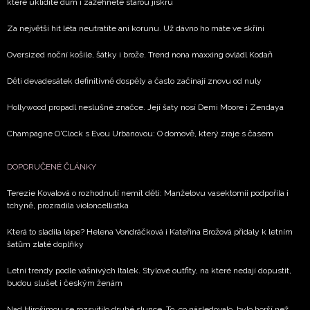
které uklidíte dům i zažehnete starou jiskru
informace od našich partnerů? Pokud souhlasíte se
zpracováním údajů k tomuto účelu podle
Zásad ochrany
Za největší hit léta neutratíte ani korunu. Už dávno ho máte ve skříni
soukromí BurdaMedia Extra s.r.o.
, zaškrtněte toto pole.
Oversized noční košile, šátky i brože. Trend nona maxxing ovládl Kodaň
Děti devadesátek definitivně dospěly a často začínají znovu od nuly
Hollywood propadl neslušné značce. Její šaty nosí Demi Moore i Zendaya
Champagne O'Clock s Evou Urbanovou: O domově, který zraje s časem
DOPORUČENÉ ČLÁNKY
Terezie Kovalová o rozhodnutí nemít děti: Manželovu vasektomii podpořila i
tchyně, prozradila violoncellistka
Která to sladila lépe? Helena Vondráčková i Kateřina Brožová přidaly k letním
šatům zlaté doplňky
Letní trendy podle vášnivých Italek. Stylové outfity, na které nedají dopustit,
budou slušet i českým ženám
Nad Hirošimou se rozsvítilo druhé slunce. To, co následovalo, bylo horší než