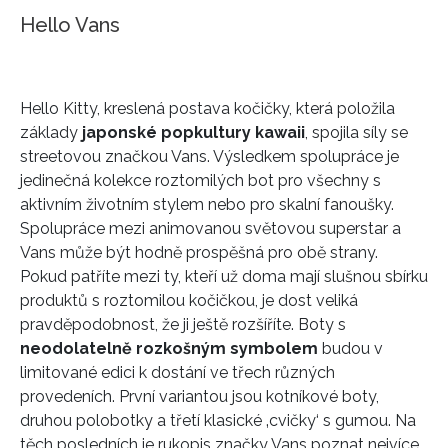
Hello Vans
Hello Kitty, kreslená postava kočičky, která položila
základy
japonské popkultury kawaii
, spojila síly se
streetovou značkou Vans. Výsledkem spolupráce je
jedinečná kolekce roztomilých bot pro všechny s
aktivním životním stylem nebo pro skalní fanoušky.
Spolupráce mezi animovanou světovou superstar a
Vans může být hodně prospěšná pro obě strany.
Pokud patříte mezi ty, kteří už doma mají slušnou sbírku
produktů s roztomilou kočičkou, je dost veliká
pravděpodobnost, že ji ještě rozšíříte. Boty s
neodolatelně rozkošným symbolem
budou v
limitované edici k dostání ve třech různých
provedeních. První variantou jsou kotníkové boty,
druhou polobotky a třetí klasické ‚cvičky‘ s gumou. Na
těch posledních je rukopis značky Vans poznat nejvíce.