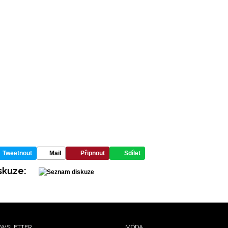
Tweetnout
Mail
Připnout
Sdílet
skuze:
WSLETTER
MÓDA