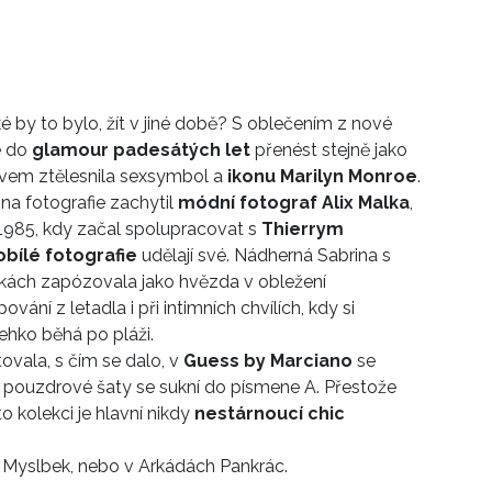
é by to bylo, žít v jiné době? S oblečením z nové
e do
glamour padesátých let
přenést stejně jako
tivem ztělesnila sexsymbol a
ikonu Marilyn Monroe
.
 na fotografie zachytil
módní fotograf Alix Malka
,
 1985, kdy začal spolupracovat s
Thierrym
bílé fotografie
udělají své. Nádherná Sabrina s
kách zapózovala jako hvězda v obležení
vání z letadla i při intimních chvílích, kdy si
ehko běhá po pláži.
ovala, s čím se dalo, v
Guess by Marciano
se
u, pouzdrové šaty se sukní do písmene A. Přestože
to kolekci je hlavní nikdy
nestárnoucí chic
ii Myslbek, nebo v Arkádách Pankrác.