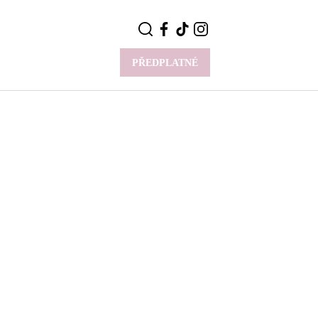
PŘEDPLATNÉ
VÍCE
Y
CELEBRITY
Novinky
Styl slavných
Rozhovory
ie