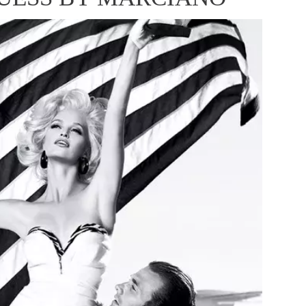
ÁSKA A SEX
ELLEPHORIA
ELLE STOR
ingles
y a on
ex
vatba
OME
NEWSLETTER