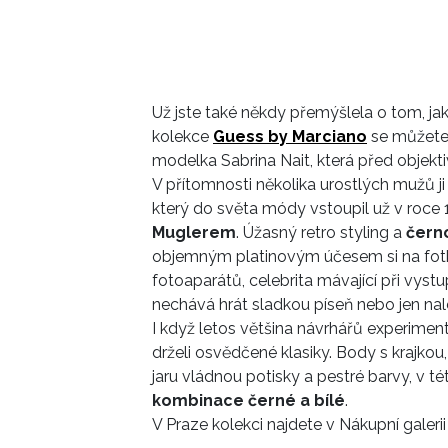
Už jste také někdy přemýšlela o tom, jak
kolekce
Guess by Marciano
se můžet
modelka Sabrina Nait, která před objek
V přítomnosti několika urostlých mužů ji
který do světa módy vstoupil už v roce
Muglerem
. Úžasný retro styling a
černo
objemným platinovým účesem si na fot
fotoaparátů, celebrita mávající při vystupo
nechává hrát sladkou píseň nebo jen nal
I když letos většina návrhářů experiment
drželi osvědčené klasiky. Body s krajko
jaru vládnou potisky a pestré barvy, v té
kombinace černé a bílé
.
V Praze kolekci najdete v Nákupní galer