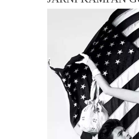
ELLE BEAUTY LOUNGE
L
S
V
S
S
ELLE DECORATION
H
INFORMACE
REDAKCE