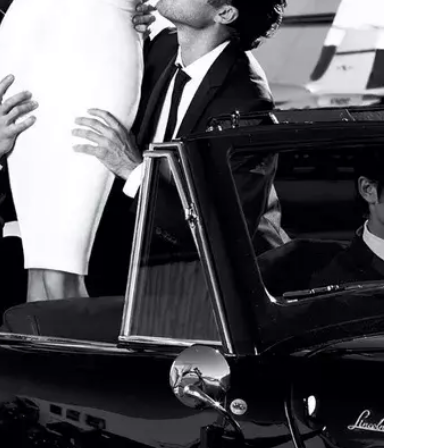
Přihlášením k newsletteru souhlasíte s
Obcho
společnosti BurdaMedia Extra s.r.o.
a potv
Zásadami ochrany soukromí
- BurdaMedia E
pracovat zejména k organizaci a vyhodnocení 
Chcete navíc dostávat i další zajímavé a exkluz
Pokud souhlasíte se zpracováním údajů k tom
soukromí BurdaMedia Extra s.r.o.
, zaškrtnět