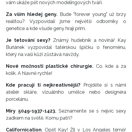
vám ukáže pět nových modelingových tváří.
Za vším hledej geny.
Bude "forever young" už brzy
realitou? Vyzpovídali jsme největší odborníky o
genetice a kde všude geny hrají prim.
Je tetování sexy?
Známý hudebník a novinář Kay
Buriánek vyzpovídal tatérskou špičku o fenoménu,
který na vaší kůži zůstává navždy.
Nové možnosti plastické chirurgie.
Co, kde a za
kolik. A hlavně rychle!
Kde pracují ti nejkreativnější?
Projděte si s námi
ateliér skláře, vizuálního umělce nebo designéra
porcelánu.
Míry 5049-1937-1423.
Seznamente se s nejvíc sexy
zadkem na světě. Komu patří?
Californication
. Opět Kay! Žil v Los Angeles téměř