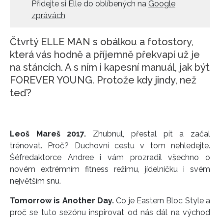
Přidejte si Elle do oblíbených na
Google
HOME
zprávách
Čtvrtý ELLE MAN s obálkou a fotostory,
která vás hodně a příjemně překvapí už je
na stáncích. A s ním i kapesní manuál, jak být
FOREVER YOUNG. Protože kdy jindy, než
teď?
Leoš Mareš 2017.
Zhubnul, přestal pít a začal
trénovat. Proč? Duchovní cestu v tom nehledejte.
Šéfredaktorce Andree i vám prozradil všechno o
novém extrémním fitness režimu, jídelníčku i svém
největším snu.
Tomorrow is Another Day.
Co je Eastern Bloc Style a
proč se tuto sezónu inspirovat od nás dál na východ