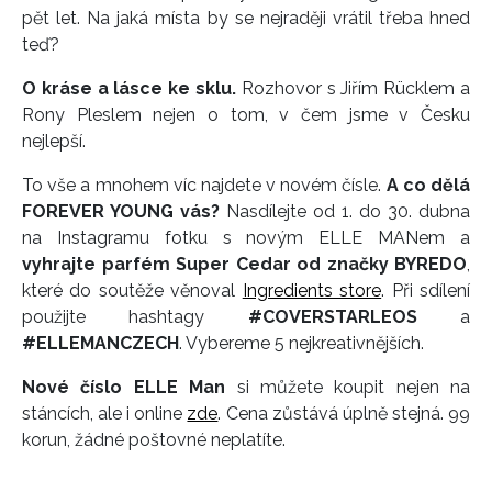
pět let. Na jaká místa by se nejraději vrátil třeba hned
teď?
O kráse a lásce ke sklu.
Rozhovor s Jiřím Rücklem a
Rony Pleslem nejen o tom, v čem jsme v Česku
nejlepší.
To vše a mnohem víc najdete v novém čísle.
A co dělá
FOREVER YOUNG vás?
Nasdílejte od 1. do 30. dubna
na Instagramu fotku s novým ELLE MANem a
vyhrajte parfém Super Cedar od značky BYREDO
,
které do soutěže věnoval
Ingredients store
. Při sdílení
použijte hashtagy
#COVERSTARLEOS
a
#ELLEMANCZECH
. Vybereme 5 nejkreativnějších.
Nové číslo ELLE Man
si můžete koupit nejen na
stáncích, ale i online
zde
. Cena zůstává úplně stejná. 99
korun, žádné poštovné neplatíte.