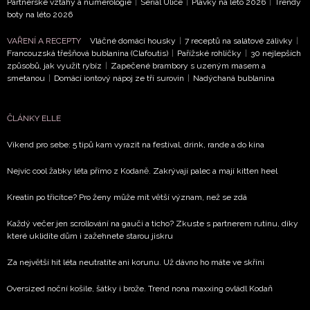
Partnerské vztahy a numerologie
|
Seriál Ulice
|
Plavky na léto 2026
|
Trendy
podmínkami společnosti BurdaMedia Extra s.r.o.
a
boty na léto 2026
potvrzujete, že jste se seznámili se
Zásadami
VAŘENÍ A RECEPTY
Vláčné domácí housky
|
7 receptů na salátové zálivky
|
ochrany soukromí
- BurdaMedia Extra s.r.o. bude s
Francouzská třešňová bublanina (Clafoutis)
|
Pařížské rohlíčky
|
30 nejlepších
Vašimi údaji pracovat zejména k organizaci a
způsobů, jak využít rybíz
|
Zapečené brambory s uzeným masem a
smetanou
|
Domácí iontový nápoj ze tří surovin
|
Nadýchaná bublanina
vyhodnocení akce a zasílání novinek.
Chcete navíc dostávat i další zajímavé a exkluzivní
ČLÁNKY ELLE
informace od našich partnerů? Pokud souhlasíte se
zpracováním údajů k tomuto účelu podle
Zásad ochrany
Víkend pro sebe: 5 tipů kam vyrazit na festival, drink, rande a do kina
soukromí BurdaMedia Extra s.r.o.
, zaškrtněte toto pole.
Nejvíc cool žabky léta přímo z Kodaně. Zakrývají palec a mají kitten heel
Kreatin po třicítce? Pro ženy může mít větší význam, než se zdá
Každý večer jen scrollování na gauči a ticho? Zkuste s partnerem rutinu, díky
které uklidíte dům i zažehnete starou jiskru
Za největší hit léta neutratíte ani korunu. Už dávno ho máte ve skříni
Oversized noční košile, šátky i brože. Trend nona maxxing ovládl Kodaň