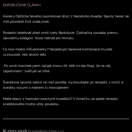
DOPORUČENÉ ČLÁNKY
Kariéru Oldřicha Nového nasměroval strýc z Národního divadla: Slavný herec se
měl původně živit zcela jinak
Poslední telefonát před smrtí Ivety Bartošové: Zpěvačka zavolala svému
slavnému kolegovi, hovor netrval ani minutu
Co nosí módní influencerky? Následující barevné kombinace musíte
vyzkoušet, než skončí léto
„Po smrti manžela jsem začala znovu žít, děti mi ale říkají, že na něj
zapomínám,“ svěřuje se Věra
Švestková sezona nabízí víc než povidla. Vyzkoušejte 30 receptů, v nichž si
švestky rozumí s mákem či marcipánem
Máte obavy z tvarování ovocných knedlíků? V hrnečku se podle receptu
knedlíkového mistra vždy povedou
© 2003-2026
BurdaMedia Extra s.r.o.