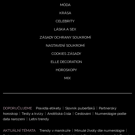
MÓDA
KRÁSA
CELEBRITY
LÁSKA A SEX
ZÁSADY OCHRANY SOUKROMÍ
NASTAVENÍ SOUKROMÍ
COOKIES ZÁSADY
ELLE DECORATION
HOROSKOPY
MIX
NEWSLETTER
DOPORUČUJEME
Pravidla etikety
|
Slovník puberťáků
|
Partnerský
horoskop
|
Testy a kvízy
|
Andělská čísla
|
Cestování
|
Numerologie podle
ODESLAT
data narození
|
Letní trendy
AKTUÁLNÍ TÉMATA
Trendy v manikúře
|
Minulé životy dle numerologie
|
Přihlášením k newsletteru souhlasíte s
Obchodními