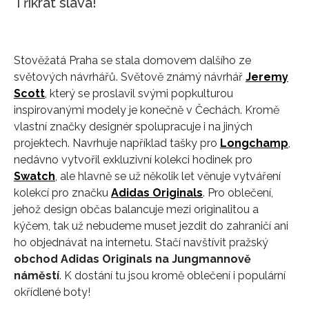
Třikrát sláva!
Stověžatá Praha se stala domovem dalšího ze
světových návrhářů. Světově známý návrhář
Jeremy
Scott
, který se proslavil svými popkulturou
inspirovanými modely je konečně v Čechách. Kromě
vlastní značky designér spolupracuje i na jiných
projektech. Navrhuje například tašky pro
Longchamp
,
nedávno vytvořil exkluzivní kolekci hodinek pro
Swatch
, ale hlavně se už několik let věnuje vytváření
kolekcí pro značku
Adidas Originals
. Pro oblečení,
jehož design občas balancuje mezi originalitou a
kýčem, tak už nebudeme muset jezdit do zahraničí ani
ho objednávat na internetu. Stačí navštívit pražský
obchod Adidas Originals na Jungmannově
náměstí
. K dostání tu jsou kromě oblečení i populární
okřídlené boty!