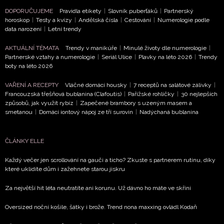
DOPORUČUJEME
Pravidla etikety
|
Slovník puberťáků
|
Partnerský
horoskop
|
Testy a kvízy
|
Andělská čísla
|
Cestování
|
Numerologie podle
data narození
|
Letní trendy
NEWSLETTER
AKTUÁLNÍ TÉMATA
Trendy v manikúře
|
Minulé životy dle numerologie
|
Partnerské vztahy a numerologie
|
Seriál Ulice
|
Plavky na léto 2026
|
Trendy
boty na léto 2026
ODESLAT
VAŘENÍ A RECEPTY
Vláčné domácí housky
|
7 receptů na salátové zálivky
|
Francouzská třešňová bublanina (Clafoutis)
|
Pařížské rohlíčky
|
30 nejlepších
Přihlášením k newsletteru souhlasíte s
Obchodními
způsobů, jak využít rybíz
|
Zapečené brambory s uzeným masem a
podmínkami společnosti BurdaMedia Extra s.r.o.
a
smetanou
|
Domácí iontový nápoj ze tří surovin
|
Nadýchaná bublanina
potvrzujete, že jste se seznámili se
Zásadami
ochrany soukromí
- BurdaMedia Extra s.r.o. bude s
ČLÁNKY ELLE
Vašimi údaji pracovat zejména k organizaci a
vyhodnocení akce a zasílání novinek.
Každý večer jen scrollování na gauči a ticho? Zkuste s partnerem rutinu, díky
které uklidíte dům i zažehnete starou jiskru
Chcete navíc dostávat i další zajímavé a exkluzivní
informace od našich partnerů? Pokud souhlasíte se
Za největší hit léta neutratíte ani korunu. Už dávno ho máte ve skříni
zpracováním údajů k tomuto účelu podle
Zásad ochrany
soukromí BurdaMedia Extra s.r.o.
, zaškrtněte toto pole.
Oversized noční košile, šátky i brože. Trend nona maxxing ovládl Kodaň