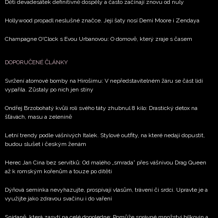
Děti devadesátek definitivně dospěly a často začínají znovu od nuly
Hollywood propadl neslušné značce. Její šaty nosí Demi Moore i Zendaya
Champagne O'Clock s Evou Urbanovou: O domově, který zraje s časem
DOPORUČENÉ ČLÁNKY
Svržení atomové bomby na Hirošimu: V nepředstavitelném žáru se část lidí
vypařila. Zůstaly po nich jen stíny
Ondřej Brzobohatý kvůli roli svého táty zhubnul 8 kilo: Drastický detox na
šťávách, masu a zelenině
Letní trendy podle vášnivých Italek. Stylové outfity, na které nedají dopustit,
budou slušet i českým ženám
Herec Jan Cina bez servítků: Od malého „smrada” přes vášnivou Drag Queen
až k romským kořenům a touze po dítěti
Dýňová semínka nevyhazujte, prospívají vlasům, trávení či srdci. Upravte je a
využijte jako zdravou svačinu i do vaření
Snídaně, která zasytí na celé dopoledne: Pomůže správné množství bílkovin a