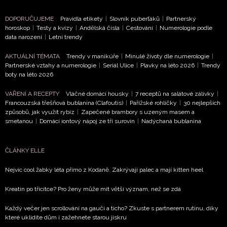
DOPORUČUJEME
Pravidla etikety
|
Slovník puberťáků
|
Partnerský
horoskop
|
Testy a kvízy
|
Andělská čísla
|
Cestování
|
Numerologie podle
data narození
|
Letní trendy
NEWSLETTER
AKTUÁLNÍ TÉMATA
Trendy v manikúře
|
Minulé životy dle numerologie
|
Partnerské vztahy a numerologie
|
Seriál Ulice
|
Plavky na léto 2026
|
Trendy
boty na léto 2026
ODESLAT
VAŘENÍ A RECEPTY
Vláčné domácí housky
|
7 receptů na salátové zálivky
|
Přihlášením k newsletteru souhlasíte s
Obchodními
Francouzská třešňová bublanina (Clafoutis)
|
Pařížské rohlíčky
|
30 nejlepších
způsobů, jak využít rybíz
|
Zapečené brambory s uzeným masem a
podmínkami společnosti BurdaMedia Extra s.r.o.
a
smetanou
|
Domácí iontový nápoj ze tří surovin
|
Nadýchaná bublanina
potvrzujete, že jste se seznámili se
Zásadami
ochrany soukromí
- BurdaMedia Extra s.r.o. bude s
ČLÁNKY ELLE
Vašimi údaji pracovat zejména k organizaci a
vyhodnocení akce a zasílání novinek.
Nejvíc cool žabky léta přímo z Kodaně. Zakrývají palec a mají kitten heel
Chcete navíc dostávat i další zajímavé a exkluzivní
Kreatin po třicítce? Pro ženy může mít větší význam, než se zdá
informace od našich partnerů? Pokud souhlasíte se
zpracováním údajů k tomuto účelu podle
Zásad ochrany
Každý večer jen scrollování na gauči a ticho? Zkuste s partnerem rutinu, díky
soukromí BurdaMedia Extra s.r.o.
, zaškrtněte toto pole.
které uklidíte dům i zažehnete starou jiskru