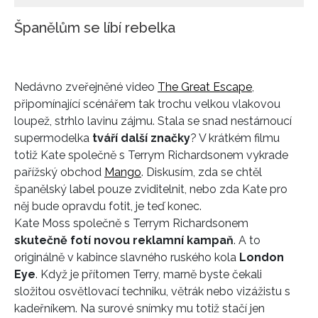
Španělům se líbí rebelka
Nedávno zveřejněné video
The Great Escape
,
připomínající scénářem tak trochu velkou vlakovou
loupež, strhlo lavinu zájmu. Stala se snad nestárnoucí
supermodelka
tváří další značky
? V krátkém filmu
totiž Kate společně s Terrym Richardsonem vykrade
pařížský obchod
Mango
. Diskusím, zda se chtěl
španělský label pouze zviditelnit, nebo zda Kate pro
něj bude opravdu fotit, je teď konec.
Kate Moss společně s Terrym Richardsonem
skutečně fotí novou reklamní kampaň
. A to
originálně v kabince slavného ruského kola
London
Eye
. Když je přítomen Terry, marně byste čekali
složitou osvětlovací techniku, větrák nebo vizážistu s
kadeřníkem. Na surové snímky mu totiž stačí jen