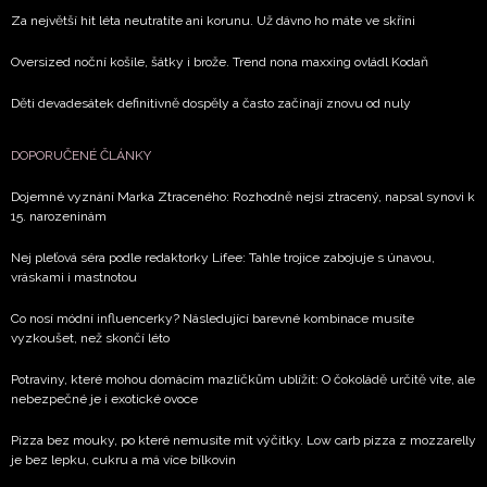
Za největší hit léta neutratíte ani korunu. Už dávno ho máte ve skříni
Oversized noční košile, šátky i brože. Trend nona maxxing ovládl Kodaň
Děti devadesátek definitivně dospěly a často začínají znovu od nuly
DOPORUČENÉ ČLÁNKY
Dojemné vyznání Marka Ztraceného: Rozhodně nejsi ztracený, napsal synovi k
15. narozeninám
Nej pleťová séra podle redaktorky Lifee: Tahle trojice zabojuje s únavou,
vráskami i mastnotou
Co nosí módní influencerky? Následující barevné kombinace musíte
vyzkoušet, než skončí léto
Potraviny, které mohou domácím mazlíčkům ublížit: O čokoládě určitě víte, ale
nebezpečné je i exotické ovoce
Pizza bez mouky, po které nemusíte mít výčitky. Low carb pizza z mozzarelly
je bez lepku, cukru a má více bílkovin