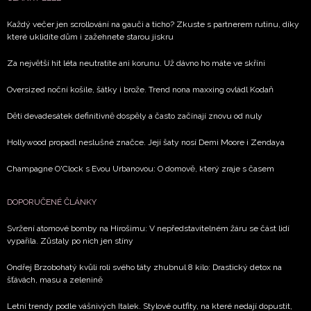
Chcete navíc dostávat i další zajímavé a exkluzivní
Každý večer jen scrollování na gauči a ticho? Zkuste s partnerem rutinu, díky
informace od našich partnerů? Pokud souhlasíte se
které uklidíte dům i zažehnete starou jiskru
zpracováním údajů k tomuto účelu podle
Zásad ochrany
soukromí BurdaMedia Extra s.r.o.
, zaškrtněte toto pole.
Za největší hit léta neutratíte ani korunu. Už dávno ho máte ve skříni
Oversized noční košile, šátky i brože. Trend nona maxxing ovládl Kodaň
Děti devadesátek definitivně dospěly a často začínají znovu od nuly
Hollywood propadl neslušné značce. Její šaty nosí Demi Moore i Zendaya
Champagne O'Clock s Evou Urbanovou: O domově, který zraje s časem
DOPORUČENÉ ČLÁNKY
Svržení atomové bomby na Hirošimu: V nepředstavitelném žáru se část lidí
vypařila. Zůstaly po nich jen stíny
Ondřej Brzobohatý kvůli roli svého táty zhubnul 8 kilo: Drastický detox na
šťávách, masu a zelenině
Letní trendy podle vášnivých Italek. Stylové outfity, na které nedají dopustit,