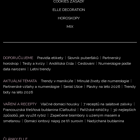
COOKIES ZÁSADY
ELLE DECORATION
HOROSKOPY
MIX
DOPORUČUJEME
Pravidla etikety
|
Slovník puberťáků
|
Partnerský
horoskop
|
Testy a kvízy
|
Andělská čísla
|
Cestování
|
Numerologie podle
NEWSLETTER
data narození
|
Letní trendy
AKTUÁLNÍ TÉMATA
Trendy v manikúře
|
Minulé životy dle numerologie
|
ODESLAT
Partnerské vztahy a numerologie
|
Seriál Ulice
|
Plavky na léto 2026
|
Trendy
boty na léto 2026
Přihlášením k newsletteru souhlasíte s
Obchodními
VAŘENÍ A RECEPTY
Vláčné domácí housky
|
7 receptů na salátové zálivky
|
podmínkami společnosti BurdaMedia Extra s.r.o.
a
Francouzská třešňová bublanina (Clafoutis)
|
Pařížské rohlíčky
|
30 nejlepších
potvrzujete, že jste se seznámili se
Zásadami
způsobů, jak využít rybíz
|
Zapečené brambory s uzeným masem a
ochrany soukromí
- BurdaMedia Extra s.r.o. bude s
smetanou
|
Domácí iontový nápoj ze tří surovin
|
Nadýchaná bublanina
Vašimi údaji pracovat zejména k organizaci a
vyhodnocení akce a zasílání novinek.
ČLÁNKY ELLE