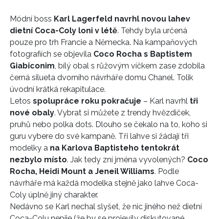
Módní boss
Karl Lagerfeld navrhl novou lahev
dietní Coca-Coly loni v létě
. Tehdy byla určená
pouze pro trh Francie a Německa. Na kampaňových
fotografiích se objevila
Coco Rocha s Baptistem
Giabiconim
, bílý obal s růžovým víčkem zase zdobila
černá silueta dvorního návrháře domu Chanel. Tolik
úvodní krátká rekapitulace.
Letos
spolupráce roku pokračuje
– Karl navrhl
tři
nové obaly
. Vybrat si můžete z trendy hvězdiček,
pruhů nebo polka dots. Dlouho se čekalo na to, koho si
guru vybere do své kampaně. Tři lahve si žádají tři
modelky a
na Karlova Baptisteho tentokrát
nezbylo místo
. Jak tedy zní jména vyvolených?
Coco
Rocha, Heidi Mount a Jeneil Williams
. Podle
návrháře má každá modelka stejně jako lahve Coca-
Coly úplně jiný charakter.
Nedávno se Karl nechal slyšet, že nic jiného než dietní
Coca-Colu nepije (že by se projevily diskutované