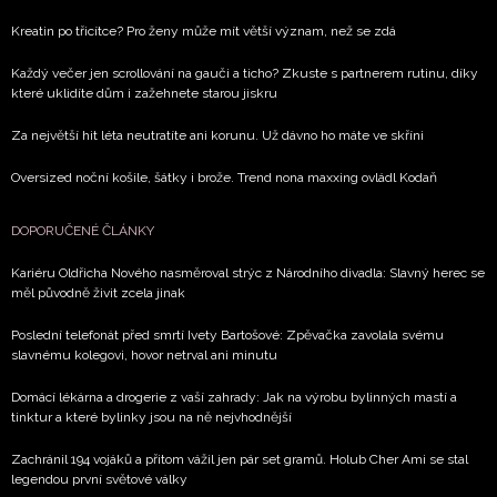
zpracováním údajů k tomuto účelu podle
Zásad ochrany
soukromí BurdaMedia Extra s.r.o.
, zaškrtněte toto pole.
Kreatin po třicítce? Pro ženy může mít větší význam, než se zdá
Každý večer jen scrollování na gauči a ticho? Zkuste s partnerem rutinu, díky
které uklidíte dům i zažehnete starou jiskru
Za největší hit léta neutratíte ani korunu. Už dávno ho máte ve skříni
Oversized noční košile, šátky i brože. Trend nona maxxing ovládl Kodaň
DOPORUČENÉ ČLÁNKY
Kariéru Oldřicha Nového nasměroval strýc z Národního divadla: Slavný herec se
měl původně živit zcela jinak
Poslední telefonát před smrtí Ivety Bartošové: Zpěvačka zavolala svému
slavnému kolegovi, hovor netrval ani minutu
Domácí lékárna a drogerie z vaší zahrady: Jak na výrobu bylinných mastí a
tinktur a které bylinky jsou na ně nejvhodnější
Zachránil 194 vojáků a přitom vážil jen pár set gramů. Holub Cher Ami se stal
legendou první světové války