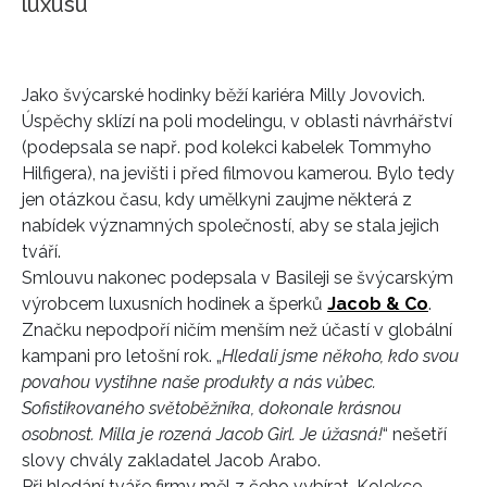
luxusu
Jako švýcarské hodinky běží kariéra Milly Jovovich.
Úspěchy sklízí na poli modelingu, v oblasti návrhářství
(podepsala se např. pod kolekci kabelek Tommyho
Hilfigera), na jevišti i před filmovou kamerou. Bylo tedy
jen otázkou času, kdy umělkyni zaujme některá z
nabídek významných společností, aby se stala jejich
tváří.
Smlouvu nakonec podepsala v Basileji se švýcarským
výrobcem luxusních hodinek a šperků
Jacob & Co
.
Značku nepodpoří ničím menším než účastí v globální
kampani pro letošní rok. „
Hledali jsme někoho, kdo svou
povahou vystihne naše produkty a nás vůbec.
Sofistikovaného světoběžníka, dokonale krásnou
osobnost. Milla je rozená Jacob Girl. Je úžasná!
“ nešetří
slovy chvály zakladatel Jacob Arabo.
Při hledání tváře firmy měl z čeho vybírat. Kolekce