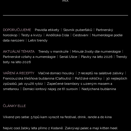
MIX
DOPORUČUJEME
Pravidla etikety
|
Slovník puberťáků
|
Partnerský
horoskop
|
Testy a kvízy
|
Andělská čísla
|
Cestování
|
Numerologie podle
data narození
|
Letní trendy
NEWSLETTER
AKTUÁLNÍ TÉMATA
Trendy v manikúře
|
Minulé životy dle numerologie
|
Partnerské vztahy a numerologie
|
Seriál Ulice
|
Plavky na léto 2026
|
Trendy
ODESLAT
boty na léto 2026
VAŘENÍ A RECEPTY
Vláčné domácí housky
|
7 receptů na salátové zálivky
|
Přihlášením k newsletteru souhlasíte s
Obchodními
Francouzská třešňová bublanina (Clafoutis)
|
Pařížské rohlíčky
|
30 nejlepších
podmínkami společnosti BurdaMedia Extra s.r.o.
a
způsobů, jak využít rybíz
|
Zapečené brambory s uzeným masem a
potvrzujete, že jste se seznámili se
Zásadami
smetanou
|
Domácí iontový nápoj ze tří surovin
|
Nadýchaná bublanina
ochrany soukromí
- BurdaMedia Extra s.r.o. bude s
Vašimi údaji pracovat zejména k organizaci a
ČLÁNKY ELLE
vyhodnocení akce a zasílání novinek.
Víkend pro sebe: 5 tipů kam vyrazit na festival, drink, rande a do kina
Chcete navíc dostávat i další zajímavé a exkluzivní
informace od našich partnerů? Pokud souhlasíte se
Nejvíc cool žabky léta přímo z Kodaně. Zakrývají palec a mají kitten heel