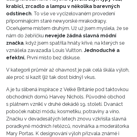
krabici, zrcadlo a lampu v několika barevných
odstínech
. To vše ve vycizelovaném provedení
připomínajícím staré newyorské mrakodrapy.
Oceňujeme místem druhým. Už už jsem myslela, že se
nám do žebříčku
nevejde žádná slavná módní
značka
, když jsem spatřila hnáty křivé, na kterých se
vznášela zavazadla Louis Vuitton.
Jednoduché a
efektní.
První místo bez diskuse.
V kategorii průměr až ohavnost je pak celá škála výloh,
ale proč si kazit (již tak dost bídný) vkus.
A je tu slíbená inspirace z Velké Británie pod taktovkou
obchodních domů Harvey Nichols. Původně obchod
s plátnem vznikl v druhé dekádě 19. století. Dvanáct
poboček nabízí módu, kosmetiku, potraviny a víno.
Značku v devadesátých letech znovu vzkřísila slavná
poradkyně módních řetězců, novinářka a moderátorka
Mary Portas. K designování výloh přizvala známé i