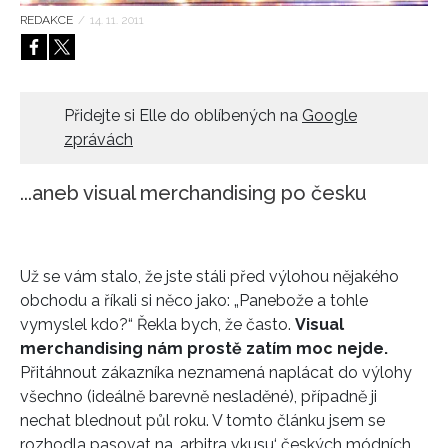
REDAKCE
/
14. 11. 2011
HOME
Přidejte si Elle do oblíbených na
Google
zprávách
...aneb visual merchandising po česku
Už se vám stalo, že jste stáli před výlohou nějakého
obchodu a říkali si něco jako: „Panebože a tohle
vymyslel kdo?“ Řekla bych, že často.
Visual
merchandising nám prostě zatím moc nejde.
Přitáhnout zákazníka neznamená naplácat do výlohy
všechno (ideálně barevně nesladěné), případně ji
nechat blednout půl roku. V tomto článku jsem se
rozhodla pasovat na ‚arbitra vkusu‘ českých módních