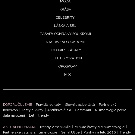
MÓDA
KRÁSA
CELEBRITY
LÁSKA A SEX
NEWSLETTER
ZÁSADY OCHRANY SOUKROMÍ
NASTAVENÍ SOUKROMÍ
ODESLAT
COOKIES ZÁSADY
ELLE DECORATION
Přihlášením k newsletteru souhlasíte s
Obchodními
HOROSKOPY
podmínkami společnosti BurdaMedia Extra s.r.o.
a
MIX
potvrzujete, že jste se seznámili se
Zásadami
ochrany soukromí
- BurdaMedia Extra s.r.o. bude s
Vašimi údaji pracovat zejména k organizaci a
vyhodnocení akce a zasílání novinek.
DOPORUČUJEME
Pravidla etikety
|
Slovník puberťáků
|
Partnerský
horoskop
|
Testy a kvízy
|
Andělská čísla
|
Cestování
|
Numerologie podle
Chcete navíc dostávat i další zajímavé a exkluzivní
data narození
|
Letní trendy
informace od našich partnerů? Pokud souhlasíte se
zpracováním údajů k tomuto účelu podle
Zásad ochrany
AKTUÁLNÍ TÉMATA
Trendy v manikúře
|
Minulé životy dle numerologie
|
soukromí BurdaMedia Extra s.r.o.
, zaškrtněte toto pole.
Partnerské vztahy a numerologie
|
Seriál Ulice
|
Plavky na léto 2026
|
Trendy