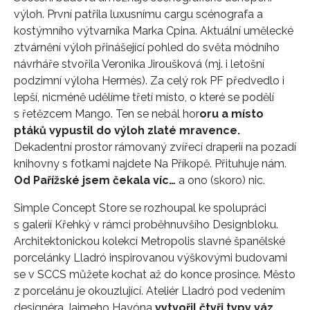
výloh. První patřila luxusnímu cargu scénografa a
kostýmního výtvarníka Marka Cpina. Aktuální umělecké
ztvárnění výloh přinášející pohled do světa módního
návrháře stvořila Veronika Jiroušková (mj. i letošní
podzimní výloha Hermès). Za celý rok PF předvedlo i
lepší, nicméně udělíme třetí místo, o které se podělí
s řetězcem Mango. Ten se nebál hor
oru a místo
ptáků vypustil do výloh zlaté mravence.
Dekadentní prostor rámovaný zvířecí draperií na pozadí
knihovny s fotkami najdete Na Příkopě. Přituhuje nám.
Od Pařížské jsem čekala víc…
a ono (skoro) nic.
Simple Concept Store se rozhoupal ke spolupráci
s galerií Křehký v rámci proběhnuvšího Designbloku.
Architektonickou kolekcí Metropolis slavné španělské
porcelánky Lladró inspirovanou výškovými budovami
se v SCCS můžete kochat až do konce prosince. Město
z porcelánu je okouzlující. Ateliér Lladró pod vedením
designéra Jaimeho Hayóna
vytvořil čtyři typy váz,