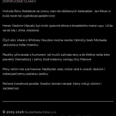
DOPORUČENÉ ČLÁNKY
Hvězda filmu Rebelové se znovu vrací do oblíbených šedesátek: Jan Révai si
kvůli nové roli vypěstoval parádní knír
Herec Vladimír Hlavatý byl mistr správné dikce a divadelního make-upu: Učila
se od něj i Jiřina Jirásková
Čtyři věci, které o Whitney Houston možná nevíte: Odmítl ji bratr Michaela
Jacksona a měla milenku
Plastiky přiznávala s humorem, od mužů zažívala rány a do třetice našla toho
pravého: Dramatický i zářivý život královny swingu Evy Pilarové
Pitný režim má své hranice. Nadbytek vody může vést k únavě, otokům i
nebezpečnému poklesu sodíku
Pečená švestková povidla: Snadný domácí recept, který milují všichni i
začátečníci
© 2003-2026
BurdaMedia Extra s.r.o.