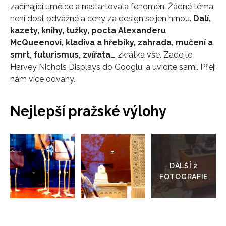
začínající umělce a nastartovala fenomén. Žádné téma
není dost odvážné a ceny za design se jen hrnou.
Dalí,
kazety, knihy, tužky, pocta Alexanderu
McQueenovi, kladiva a hřebíky, zahrada, mučení a
smrt, futurismus, zvířata…
zkrátka vše. Zadejte
Harvey Nichols Displays do Googlu, a uvidíte sami. Přeji
nám více odvahy.
Nejlepší pražské výlohy
Přejít
do
galerie
INFORMACE
REDAKCE