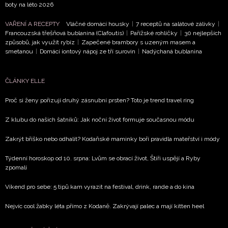
boty na léto 2026
VAŘENÍ A RECEPTY
Vláčné domácí housky
|
7 receptů na salátové zálivky
|
Francouzská třešňová bublanina (Clafoutis)
|
Pařížské rohlíčky
|
30 nejlepších
způsobů, jak využít rybíz
|
Zapečené brambory s uzeným masem a
smetanou
|
Domácí iontový nápoj ze tří surovin
|
Nadýchaná bublanina
ČLÁNKY ELLE
Proč si ženy pořizují druhý zásnubní prsten? Toto je trend travel ring
Z klubu do našich šatníků: Jak noční život formuje současnou módu
Zakrýt bříško nebo odhalit? Kodaňské maminky boří pravidla mateřství i módy
Týdenní horoskop od 10. srpna: Lvům se obrací život, Štíři uspějí a Ryby
zpomalí
Víkend pro sebe: 5 tipů kam vyrazit na festival, drink, rande a do kina
Nejvíc cool žabky léta přímo z Kodaně. Zakrývají palec a mají kitten heel