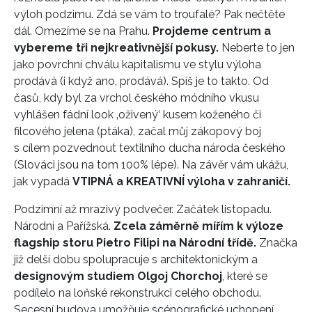
výloh podzimu. Zdá se vám to troufalé? Pak nečtěte
dál. Omezíme se na Prahu.
Projdeme centrum a
vybereme tři nejkreativnější pokusy.
Neberte to jen
jako povrchní chválu kapitalismu ve stylu výloha
prodává (i když ano, prodává). Spíš je to takto. Od
časů, kdy byl za vrchol českého módního vkusu
vyhlášen fádní look ‚oživený‘ kusem koženého či
filcového jelena (ptáka), začal můj zákopový boj
s cílem pozvednout textilního ducha národa českého
(Slováci jsou na tom 100% lépe). Na závěr vám ukážu,
jak vypadá
VTIPNÁ a KREATIVNÍ výloha v zahraničí.
Podzimní až mrazivý podvečer. Začátek listopadu.
Národní a Pařížská.
Zcela záměrně mířím k výloze
flagship storu Pietro Filipi na Národní třídě.
Značka
již delší dobu spolupracuje s architektonickým a
designovým studiem Olgoj Chorchoj
, které se
podílelo na loňské rekonstrukci celého obchodu.
Secesní budova umožňuje scénografické uchopení