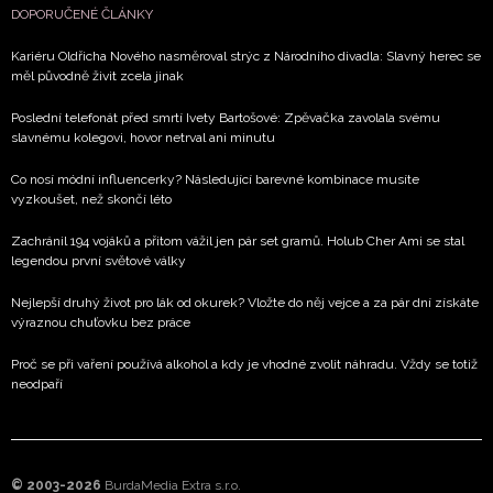
DOPORUČENÉ ČLÁNKY
Kariéru Oldřicha Nového nasměroval strýc z Národního divadla: Slavný herec se
měl původně živit zcela jinak
Poslední telefonát před smrtí Ivety Bartošové: Zpěvačka zavolala svému
slavnému kolegovi, hovor netrval ani minutu
Co nosí módní influencerky? Následující barevné kombinace musíte
vyzkoušet, než skončí léto
Zachránil 194 vojáků a přitom vážil jen pár set gramů. Holub Cher Ami se stal
legendou první světové války
Nejlepší druhý život pro lák od okurek? Vložte do něj vejce a za pár dní získáte
výraznou chuťovku bez práce
Proč se při vaření používá alkohol a kdy je vhodné zvolit náhradu. Vždy se totiž
neodpaří
© 2003-2026
BurdaMedia Extra s.r.o.