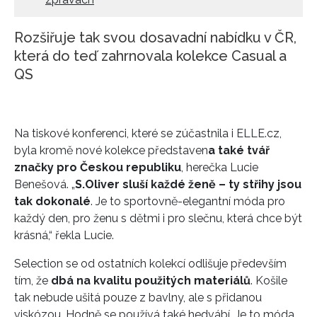
Rozšiřuje tak svou dosavadní nabídku v ČR,
která do teď zahrnovala kolekce Casual a
QS
Na tiskové konferenci, které se zúčastnila i ELLE.cz,
byla kromě nové kolekce představen
a také tvář
značky pro Českou republiku
, herečka Lucie
Benešová. „
S.Oliver sluší každé ženě – ty střihy jsou
tak dokonalé
. Je to sportovně-elegantní móda pro
každý den, pro ženu s dětmi i pro slečnu, která chce být
krásná,“ řekla Lucie.
Selection se od ostatních kolekcí odlišuje především
tím, že
dbá na kvalitu použitých materiálů
. Košile
tak nebude ušitá pouze z bavlny, ale s přidanou
viskózou. Hodně se používá také hedvábí. Je to móda