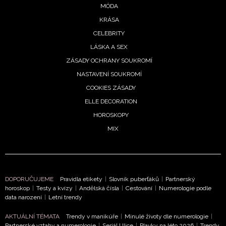
MÓDA
KRÁSA
CELEBRITY
LÁSKA A SEX
ZÁSADY OCHRANY SOUKROMÍ
NASTAVENÍ SOUKROMÍ
COOKIES ZÁSADY
ELLE DECORATION
HOROSKOPY
MIX
NEWSLETTER
DOPORUČUJEME
Pravidla etikety
|
Slovník puberťáků
|
Partnerský
horoskop
|
Testy a kvízy
|
Andělská čísla
|
Cestování
|
Numerologie podle
ODESLAT
data narození
|
Letní trendy
AKTUÁLNÍ TÉMATA
Trendy v manikúře
|
Minulé životy dle numerologie
|
Přihlášením k newsletteru souhlasíte s
Obchodními
Partnerské vztahy a numerologie
|
Seriál Ulice
|
Plavky na léto 2026
|
Trendy