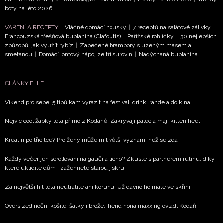
podmínkami společnosti BurdaMedia Extra s.r.o.
a
boty na léto 2026
potvrzujete, že jste se seznámili se
Zásadami
VAŘENÍ A RECEPTY
Vláčné domácí housky
|
7 receptů na salátové zálivky
|
ochrany soukromí
- BurdaMedia Extra s.r.o. bude s
Francouzská třešňová bublanina (Clafoutis)
|
Pařížské rohlíčky
|
30 nejlepších
Vašimi údaji pracovat zejména k organizaci a
způsobů, jak využít rybíz
|
Zapečené brambory s uzeným masem a
smetanou
|
Domácí iontový nápoj ze tří surovin
|
Nadýchaná bublanina
vyhodnocení akce a zasílání novinek.
Chcete navíc dostávat i další zajímavé a exkluzivní
ČLÁNKY ELLE
informace od našich partnerů? Pokud souhlasíte se
zpracováním údajů k tomuto účelu podle
Zásad ochrany
Víkend pro sebe: 5 tipů kam vyrazit na festival, drink, rande a do kina
soukromí BurdaMedia Extra s.r.o.
, zaškrtněte toto pole.
Nejvíc cool žabky léta přímo z Kodaně. Zakrývají palec a mají kitten heel
Kreatin po třicítce? Pro ženy může mít větší význam, než se zdá
Každý večer jen scrollování na gauči a ticho? Zkuste s partnerem rutinu, díky
které uklidíte dům i zažehnete starou jiskru
Za největší hit léta neutratíte ani korunu. Už dávno ho máte ve skříni
Oversized noční košile, šátky i brože. Trend nona maxxing ovládl Kodaň