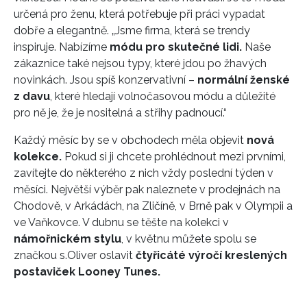
určená pro ženu, která potřebuje při práci vypadat
dobře a elegantně. „Jsme firma, která se trendy
inspiruje. Nabízíme
módu pro skutečné lidi.
Naše
zákaznice také nejsou typy, které jdou po žhavých
novinkách. Jsou spíš konzervativní –
normální ženské
z davu
, které hledají volnočasovou módu a důležité
pro ně je, že je nositelná a střihy padnoucí.“
Každý měsíc by se v obchodech měla objevit
nová
kolekce.
Pokud si ji chcete prohlédnout mezi prvními,
zavítejte do některého z nich vždy poslední týden v
měsíci. Největší výběr pak naleznete v prodejnách na
Chodově, v Arkádách, na Zličíně, v Brně pak v Olympii a
ve Vaňkovce. V dubnu se těšte na kolekci v
námořnickém stylu
, v květnu můžete spolu se
značkou s.Oliver oslavit
čtyřicáté výročí kreslených
postaviček Looney Tunes.