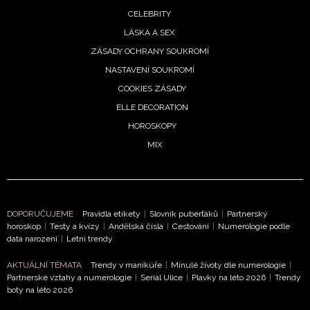
CELEBRITY
LÁSKA A SEX
ZÁSADY OCHRANY SOUKROMÍ
NASTAVENÍ SOUKROMÍ
COOKIES ZÁSADY
ELLE DECORATION
HOROSKOPY
MIX
NEWSLETTER
DOPORUČUJEME
Pravidla etikety
|
Slovník puberťáků
|
Partnerský
horoskop
|
Testy a kvízy
|
Andělská čísla
|
Cestování
|
Numerologie podle
data narození
|
Letní trendy
ODESLAT
AKTUÁLNÍ TÉMATA
Trendy v manikúře
|
Minulé životy dle numerologie
|
Partnerské vztahy a numerologie
|
Seriál Ulice
|
Plavky na léto 2026
|
Trendy
Přihlášením k newsletteru souhlasíte s
Obchodními
boty na léto 2026
podmínkami společnosti BurdaMedia Extra s.r.o.
a