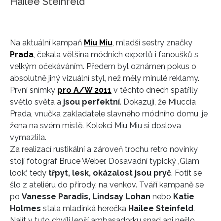
Hailee Steinfeld
Na aktuální kampaň
Miu Miu
, mladší sestry značky
Prada
, čekala většina módních expertů i fanoušků s
velkým očekáváním. Předem byl oznámen pokus o
absolutně jiný vizuální styl, než měly minulé reklamy.
První snímky
pro A/W 2011
v těchto dnech spatřily
světlo světa a
jsou perfektní
. Dokazují, že Miuccia
Prada, vnučka zakladatele slavného módního domu, je
žena na svém místě. Kolekci Miu Miu si doslova
vymazlila.
Za realizací rustikální a zároveň trochu retro novinky
stojí fotograf Bruce Weber. Dosavadní typický ‚Glam
look‘, tedy
třpyt, lesk, okázalost jsou pryč
. Fotit se
šlo z ateliéru do přírody, na venkov. Tváří kampaně se
po
Vanesse Paradis, Lindsay Lohan
nebo
Katie
Holmes
stala mladinká herečka
Hailee Steinfeld
.
Najít v tuto chvíli lepší ambasadorku snad ani nešlo,