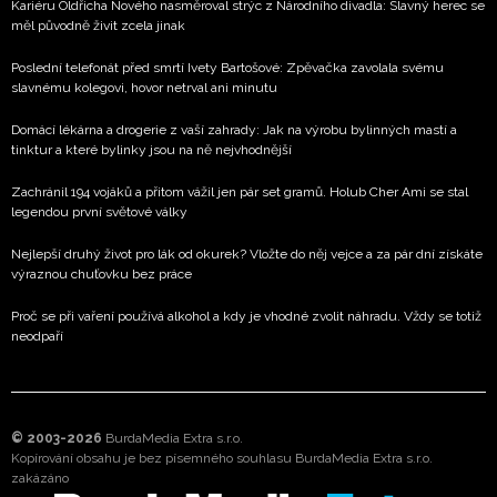
Kariéru Oldřicha Nového nasměroval strýc z Národního divadla: Slavný herec se
měl původně živit zcela jinak
Poslední telefonát před smrtí Ivety Bartošové: Zpěvačka zavolala svému
slavnému kolegovi, hovor netrval ani minutu
Domácí lékárna a drogerie z vaší zahrady: Jak na výrobu bylinných mastí a
tinktur a které bylinky jsou na ně nejvhodnější
Zachránil 194 vojáků a přitom vážil jen pár set gramů. Holub Cher Ami se stal
legendou první světové války
Nejlepší druhý život pro lák od okurek? Vložte do něj vejce a za pár dní získáte
výraznou chuťovku bez práce
Proč se při vaření používá alkohol a kdy je vhodné zvolit náhradu. Vždy se totiž
neodpaří
© 2003-2026
BurdaMedia Extra s.r.o.
Kopírování obsahu je bez písemného souhlasu BurdaMedia Extra s.r.o.
zakázáno