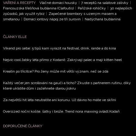
potvrzujete, že jste se seznámili se
Zásadami
VAŘENÍ A RECEPTY
Vláčné domácí housky
|
7 receptů na salátové zálivky
|
Francouzská třešňová bublanina (Clafoutis)
|
Pařížské rohlíčky
|
30 nejlepších
ochrany soukromí
- BurdaMedia Extra s.r.o. bude s
způsobů, jak využít rybíz
|
Zapečené brambory s uzeným masem a
Vašimi údaji pracovat zejména k organizaci a
smetanou
|
Domácí iontový nápoj ze tří surovin
|
Nadýchaná bublanina
vyhodnocení akce a zasílání novinek.
Chcete navíc dostávat i další zajímavé a exkluzivní
ČLÁNKY ELLE
informace od našich partnerů? Pokud souhlasíte se
Víkend pro sebe: 5 tipů kam vyrazit na festival, drink, rande a do kina
zpracováním údajů k tomuto účelu podle
Zásad ochrany
soukromí BurdaMedia Extra s.r.o.
, zaškrtněte toto pole.
Nejvíc cool žabky léta přímo z Kodaně. Zakrývají palec a mají kitten heel
Kreatin po třicítce? Pro ženy může mít větší význam, než se zdá
Každý večer jen scrollování na gauči a ticho? Zkuste s partnerem rutinu, díky
které uklidíte dům i zažehnete starou jiskru
Za největší hit léta neutratíte ani korunu. Už dávno ho máte ve skříni
Oversized noční košile, šátky i brože. Trend nona maxxing ovládl Kodaň
DOPORUČENÉ ČLÁNKY