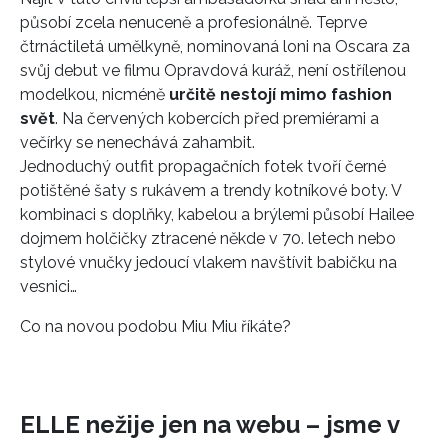
působí zcela nenuceně a profesionálně. Teprve
čtrnáctiletá umělkyně, nominovaná loni na Oscara za
svůj debut ve filmu Opravdová kuráž, není ostřílenou
modelkou, nicméně
určitě nestojí mimo fashion
svět
. Na červených kobercích před premiérami a
večírky se nenechává zahambit.
Jednoduchý outfit propagačních fotek tvoří černé
potištěné šaty s rukávem a trendy kotníkové boty. V
kombinaci s doplňky, kabelou a brýlemi působí Hailee
dojmem holčičky ztracené někde v 70. letech nebo
stylové vnučky jedoucí vlakem navštívit babičku na
vesnici…
Co na novou podobu Miu Miu říkáte?
ELLE nežije jen na webu – jsme v