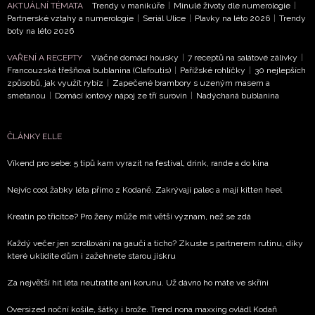
AKTUÁLNÍ TÉMATA
Trendy v manikúře
|
Minulé životy dle numerologie
|
NEWSLETTER
Partnerské vztahy a numerologie
|
Seriál Ulice
|
Plavky na léto 2026
|
Trendy
boty na léto 2026
ODESLAT
VAŘENÍ A RECEPTY
Vláčné domácí housky
|
7 receptů na salátové zálivky
|
Francouzská třešňová bublanina (Clafoutis)
|
Pařížské rohlíčky
|
30 nejlepších
způsobů, jak využít rybíz
|
Zapečené brambory s uzeným masem a
Přihlášením k newsletteru souhlasíte s
Obchodními
smetanou
|
Domácí iontový nápoj ze tří surovin
|
Nadýchaná bublanina
podmínkami společnosti BurdaMedia Extra s.r.o.
a
potvrzujete, že jste se seznámili se
Zásadami
ČLÁNKY ELLE
ochrany soukromí
- BurdaMedia Extra s.r.o. bude s
Vašimi údaji pracovat zejména k organizaci a
Víkend pro sebe: 5 tipů kam vyrazit na festival, drink, rande a do kina
vyhodnocení akce a zasílání novinek.
Nejvíc cool žabky léta přímo z Kodaně. Zakrývají palec a mají kitten heel
Chcete navíc dostávat i další zajímavé a exkluzivní
informace od našich partnerů? Pokud souhlasíte se
Kreatin po třicítce? Pro ženy může mít větší význam, než se zdá
zpracováním údajů k tomuto účelu podle
Zásad ochrany
Každý večer jen scrollování na gauči a ticho? Zkuste s partnerem rutinu, díky
soukromí BurdaMedia Extra s.r.o.
, zaškrtněte toto pole.
které uklidíte dům i zažehnete starou jiskru
Za největší hit léta neutratíte ani korunu. Už dávno ho máte ve skříni
Oversized noční košile, šátky i brože. Trend nona maxxing ovládl Kodaň