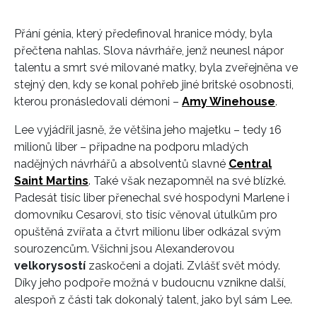
Přání génia, který předefinoval hranice módy, byla
přečtena nahlas. Slova návrháře, jenž neunesl nápor
talentu a smrt své milované matky, byla zveřejněna ve
stejný den, kdy se konal pohřeb jiné britské osobnosti,
kterou pronásledovali démoni –
Amy Winehouse
.
Lee vyjádřil jasně, že většina jeho majetku – tedy 16
milionů liber – připadne na podporu mladých
nadějných návrhářů a absolventů slavné
Central
Saint Martins
. Také však nezapomněl na své blízké.
Padesát tisíc liber přenechal své hospodyni Marlene i
domovníku Cesarovi, sto tisíc věnoval útulkům pro
opuštěná zvířata a čtvrt milionu liber odkázal svým
sourozencům. Všichni jsou Alexanderovou
velkorysostí
zaskočeni a dojati. Zvlášť svět módy.
Díky jeho podpoře možná v budoucnu vznikne další,
alespoň z části tak dokonalý talent, jako byl sám Lee.