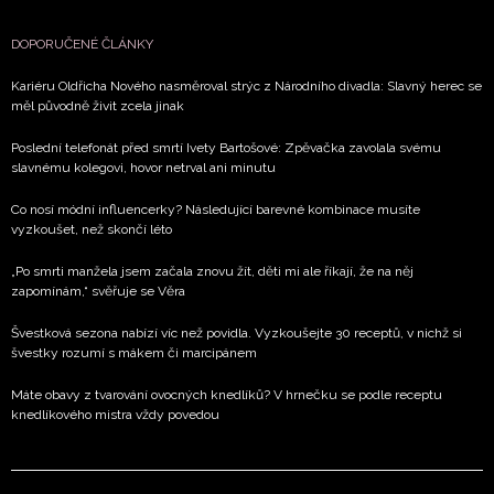
DOPORUČENÉ ČLÁNKY
Kariéru Oldřicha Nového nasměroval strýc z Národního divadla: Slavný herec se
měl původně živit zcela jinak
Poslední telefonát před smrtí Ivety Bartošové: Zpěvačka zavolala svému
slavnému kolegovi, hovor netrval ani minutu
Co nosí módní influencerky? Následující barevné kombinace musíte
vyzkoušet, než skončí léto
„Po smrti manžela jsem začala znovu žít, děti mi ale říkají, že na něj
zapomínám,“ svěřuje se Věra
Švestková sezona nabízí víc než povidla. Vyzkoušejte 30 receptů, v nichž si
švestky rozumí s mákem či marcipánem
Máte obavy z tvarování ovocných knedlíků? V hrnečku se podle receptu
knedlíkového mistra vždy povedou