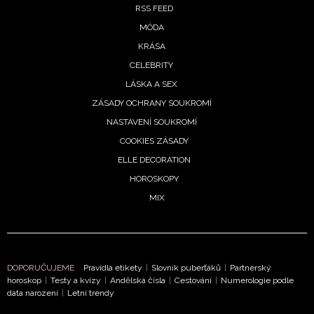
RSS FEED
MÓDA
KRÁSA
CELEBRITY
LÁSKA A SEX
ZÁSADY OCHRANY SOUKROMÍ
NASTAVENÍ SOUKROMÍ
COOKIES ZÁSADY
ELLE DECORATION
HOROSKOPY
MIX
DOPORUČUJEME
Pravidla etikety
|
Slovník puberťáků
|
Partnerský
horoskop
|
Testy a kvízy
|
Andělská čísla
|
Cestování
|
Numerologie podle
data narození
|
Letní trendy