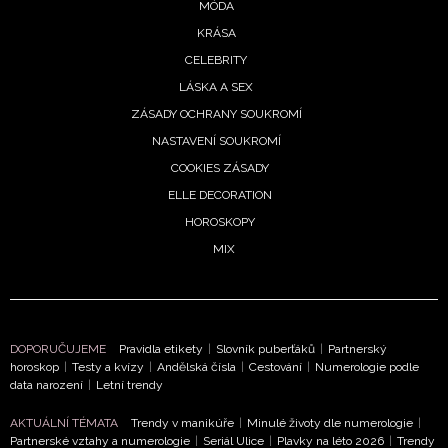
MÓDA
KRÁSA
CELEBRITY
LÁSKA A SEX
ZÁSADY OCHRANY SOUKROMÍ
NASTAVENÍ SOUKROMÍ
COOKIES ZÁSADY
ELLE DECORATION
HOROSKOPY
MIX
DOPORUČUJEME
Pravidla etikety
|
Slovník puberťáků
|
Partnerský
horoskop
|
Testy a kvízy
|
Andělská čísla
|
Cestování
|
Numerologie podle
data narození
|
Letní trendy
AKTUÁLNÍ TÉMATA
Trendy v manikúře
|
Minulé životy dle numerologie
|
Partnerské vztahy a numerologie
|
Seriál Ulice
|
Plavky na léto 2026
|
Trendy