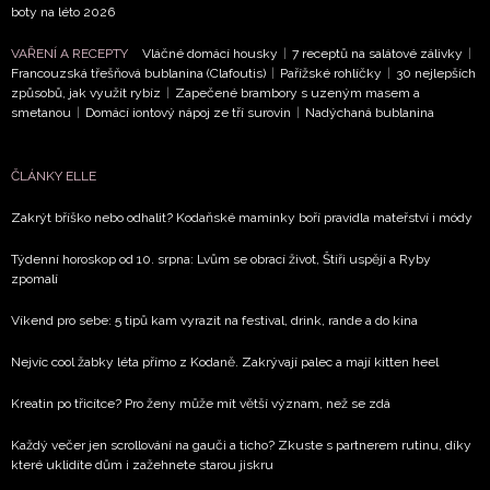
boty na léto 2026
NEWSLETTER
VAŘENÍ A RECEPTY
Vláčné domácí housky
|
7 receptů na salátové zálivky
|
ODESLAT
Francouzská třešňová bublanina (Clafoutis)
|
Pařížské rohlíčky
|
30 nejlepších
způsobů, jak využít rybíz
|
Zapečené brambory s uzeným masem a
smetanou
|
Domácí iontový nápoj ze tří surovin
|
Nadýchaná bublanina
Přihlášením k newsletteru souhlasíte s
Obchodními
podmínkami společnosti BurdaMedia Extra s.r.o.
a
potvrzujete, že jste se seznámili se
Zásadami
ČLÁNKY ELLE
ochrany soukromí
- BurdaMedia Extra s.r.o. bude s
Zakrýt bříško nebo odhalit? Kodaňské maminky boří pravidla mateřství i módy
Vašimi údaji pracovat zejména k organizaci a
vyhodnocení akce a zasílání novinek.
Týdenní horoskop od 10. srpna: Lvům se obrací život, Štíři uspějí a Ryby
zpomalí
Chcete navíc dostávat i další zajímavé a exkluzivní
Víkend pro sebe: 5 tipů kam vyrazit na festival, drink, rande a do kina
informace od našich partnerů? Pokud souhlasíte se
zpracováním údajů k tomuto účelu podle
Zásad ochrany
Nejvíc cool žabky léta přímo z Kodaně. Zakrývají palec a mají kitten heel
soukromí BurdaMedia Extra s.r.o.
, zaškrtněte toto pole.
Kreatin po třicítce? Pro ženy může mít větší význam, než se zdá
Každý večer jen scrollování na gauči a ticho? Zkuste s partnerem rutinu, díky
které uklidíte dům i zažehnete starou jiskru