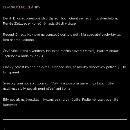
DOPORUČENÉ ČLÁNKY
Deník Bridget Jonesové slaví 25 let: Hugh Grant se nevyhnul skandálům,
Renée Zellweger konečně našla štěstí v lásce
Recept Ornelly Koktové na punčový dort pro děti: Má speciální vychytávku,
čím nahradit alkohol
Čtyři věci, které o Whitney Houston možná nevíte: Odmítl ji bratr Michaela
Jacksona a měla milenku
Prášky bolest kolene nevyřeší. Ortoped radí, co klouby doopravdy potřebují. Je
to i spánek
Švestky umí potrápit i pomoci. Vláknina prospívá trávení, sorbitol může
nadýmat a bílý povlak není plíseň ani špína
Bílý povlak na švestkách: Možná se mu vyhýbáte. Podle něj však poznáte
čerstvost