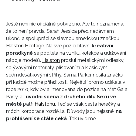
Ještě není nic oficiálně potvrzeno. Ale to neznamená,
že to není pravda. Sarah Jessica před nedávnem
ukončila spolupráci se slavnou americkou značkou
Halston Heritage
. Na své pozici hlavní
kreativní
poradkyně
se podílela na vzniku kolekce a udržování
náboje modelů.
Halston
proslul metalickými odlesky,
splývavými materiály, plisováním a klasickými
sedmdesátkovými střihy. Sama Parker nosila značku
při každé možné příležitosti. Největší promo udělala v
roce 2010, kdy byla jmenována do pozice na Met Gala
Party, a i
úvodní scéna z druhého dílu Sexu ve
městě
patří
Halstonu
. Teď se však cesta herečky a
módní korporace rozdělila. Důvody jsou nejasné,
na
prohlášení se stále čeká
. Tak uvidíme.