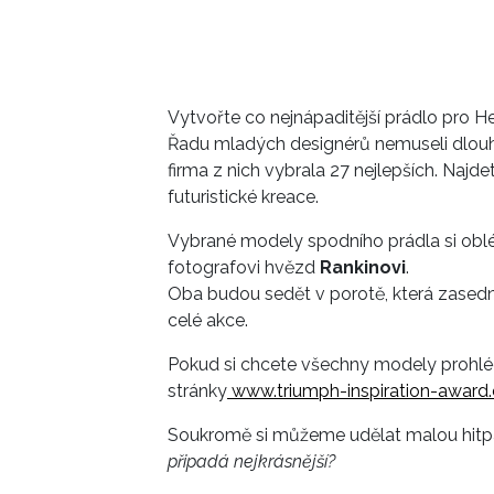
Vytvořte co nejnápaditější prádlo pro H
Řadu mladých designérů nemuseli dlouho
firma z nich vybrala 27 nejlepších. Najd
futuristické kreace.
Vybrané modely spodního prádla si obl
fotografovi hvězd
Rankinovi
.
Oba budou sedět v porotě, která zasedne
celé akce.
Pokud si chcete všechny modely prohléd
stránky
www.triumph-inspiration-award
Soukromě si můžeme udělat malou hitp
připadá nejkrásnější?