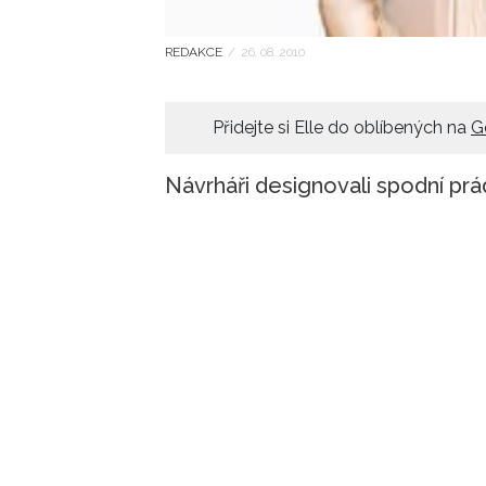
REDAKCE
/
26. 08. 2010
Přidejte si Elle do oblíbených na
G
Návrháři designovali spodní prád