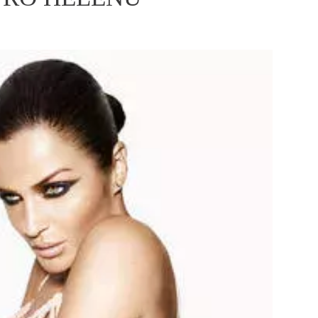
ÁSKA A SEX
ELLEPHORIA
ELLE STOR
ingles
y a on
ex
vatba
OME
NEWSLETTER