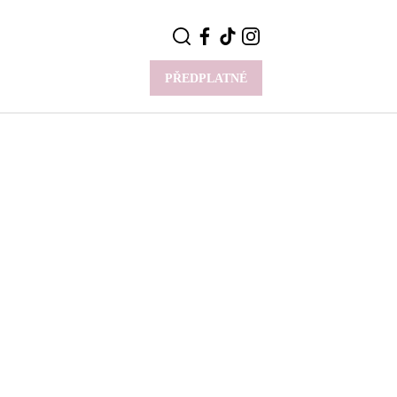
PŘEDPLATNÉ
VÍCE
Y
CELEBRITY
Novinky
Styl slavných
Rozhovory
ie