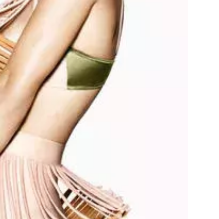
Přihlášením k newsletteru souhlasíte s
Obcho
společnosti BurdaMedia Extra s.r.o.
a potv
Zásadami ochrany soukromí
- BurdaMedia E
pracovat zejména k organizaci a vyhodnocení 
Chcete navíc dostávat i další zajímavé a exkluz
Pokud souhlasíte se zpracováním údajů k tom
soukromí BurdaMedia Extra s.r.o.
, zaškrtnět