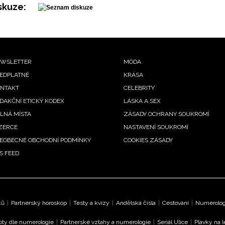
skuze:
ooter
WSLETTER
MÓDA
EDPLATNÉ
KRÁSA
enu
NTAKT
CELEBRITY
DAKČNÍ ETICKÝ KODEX
LÁSKA A SEX
LNÁ MÍSTA
ZÁSADY OCHRANY SOUKROMÍ
ZERCE
NASTAVENÍ SOUKROMÍ
EOBECNÉ OBCHODNÍ PODMÍNKY
COOKIES ZÁSADY
S FEED
ků
|
Partnerský horoskop
|
Testy a kvízy
|
Andělská čísla
|
Cestování
|
Numerologi
oty dle numerologie
|
Partnerské vztahy a numerologie
|
Seriál Ulice
|
Plavky na 