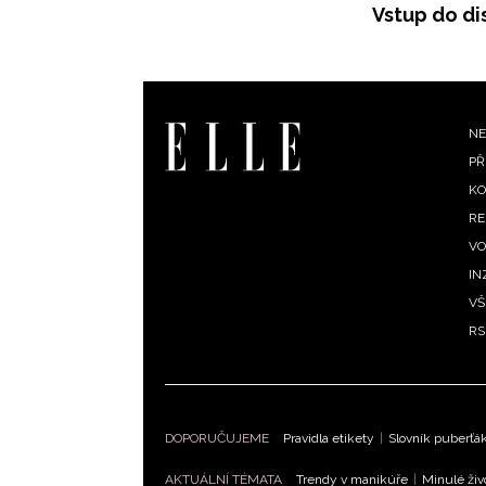
Vstup do di
F
NE
PŘ
m
KO
RE
VO
IN
VŠ
RS
DOPORUČUJEME
Pravidla etikety
|
Slovník puberťá
AKTUÁLNÍ TÉMATA
Trendy v manikúře
|
Minulé živ