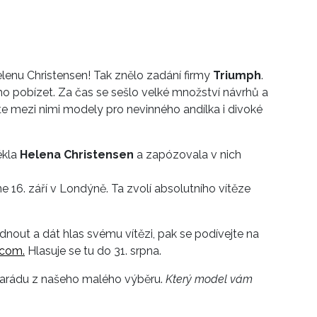
elenu Christensen! Tak znělo zadání firmy
Triumph
.
 pobízet. Za čas se sešlo velké množství návrhů a
ete mezi nimi modely pro nevinného andílka i divoké
ékla
Helena Christensen
a zapózovala v nich
 16. září v Londýně. Ta zvolí absolutního vítěze
nout a dát hlas svému vítězi, pak se podívejte na
.com.
Hlasuje se tu do 31. srpna.
arádu z našeho malého výběru.
Který model vám