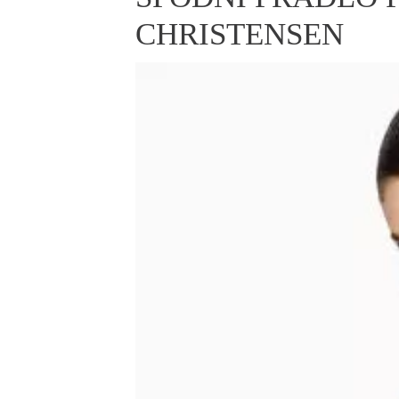
ELLE BEAUTY LOUNGE
L
CHRISTENSEN
S
V
S
S
ELLE DECORATION
H
INFORMACE
REDAKCE